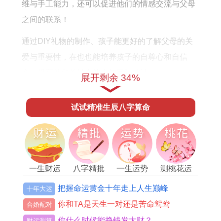
维与手工能力，还可以促进他们的情感交流与父母
之间的联系！
通过DIY礼物的制作、孩子能更好的了解父母的关
爱与重要性，在也也能培养孩子的自尊心和自信
心，提高他们的社交能力与团队精神。
展开剩余 34%
DIY礼物还可以促进家庭互动跟友谊.家人之间互相
试试精准生辰八字算命
制作礼物,会让孩子感到温暖与快乐、并且增加家庭
成员之间的彼此了解。
在孩子的生日跟节日时，DIY礼物可以变成家庭的
亮点 - 让庆祝活动愈有趣与难忘. DIY礼物也是节约
一生财运
八字精批
一生运势
测桃花运
环保的方式.
把握命运黄金十年走上人生巅峰
十年大运
材料来源通常能够回收使用并重新利用、降低材料
你和TA是天生一对还是苦命鸳鸯
合婚配对
浪费。通过DIY礼物的制作，非但有机会提高儿童
你什么时候能挣钱发大财？
财运测算