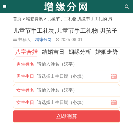
首页
>
精彩资讯
> 儿童节手工礼物,儿童节手工礼物 男孩子
相
儿童节手工礼物,儿童节手工礼物 男孩子
关
投稿人：
增缘分网
2025-08-31
文
八字合婚
结婚吉日
姻缘分析
婚姻走势
章
男生姓名
2
2
属
黄
1
吉
2
教
男生生日
0
0
鸡
道
9
日
0
你
2
2
男
吉
8
黄
2
读
女生姓名
6
6
配
日
6
历
6
懂
女生生日
年
年
属
应
年
1
年
生
属
属
鸡
该
属
2
属
肖
立即测算
相
羊
女
怎
虎
月
马
运