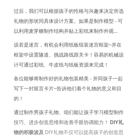
势
2
配
马
过后，我们可以根据孩子的性格与兴趣来决定所选
6
效
的
礼物的形状同具体设计方案。如果是制作模型 - 可
运
果
本
以利用麦芽糖制作结构并贴上彩纸来制作外观...
势
如
命
及
何
年
设若是迷宫，有机会利用纸板组装迷宫框架~并在
运
适
框架中设置隧道、挑战路线跟关卡！容易的机械设
程
合
计可通过彩纸、牛皮纸与纸板资源来完成！
佩
各位能够将制作好的礼物包装精美 - 并同孩子一起
戴
写下一封留言卡片~告诉他们着个礼物的意义和目
什
的！
么
通过制作男孩子礼物、咱们能让孩子学习模型制作
技巧、进步创造思维和改善手眼协调能力！
DIY礼
物的积极波及
DIY礼物不仅可以提高孩子的创造思