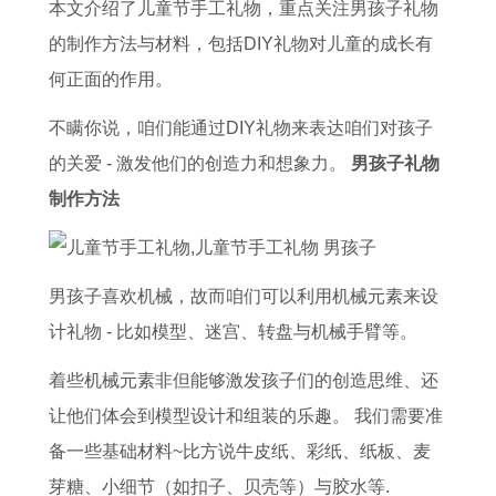
龙
运
的
么
男
1
本
势
本文介绍了儿童节手工礼物，重点关注男孩子礼物
运
势
配
炒
人
5
命
图
的制作方法与材料，包括DIY礼物对儿童的成长有
势
及
对
黄
2
月
年
生
何正面的作用。
2
运
排
道
0
吉
佩
肖
不瞒你说，咱们能通过DIY礼物来表达咱们对孩子
0
程
行
吉
2
日
戴
流
的关爱 - 激发他们的创造力和想象力。
男孩子礼物
2
2
属
日
6
黄
什
年
制作方法
6
0
鸡
建
运
历
么
运
年
2
男
星
势
2
好
势
属
6
与
法
详
0
2
一
男孩子喜欢机械，故而咱们可以利用机械元素来设
龙
年
属
解
2
0
览
计礼物 - 比如模型、迷宫、转盘与机械手臂等。
的
属
鸡
书
5
2
着些机械元素非但能够激发孩子们的创造思维、还
生
羊
女
6
让他们体会到模型设计和组装的乐趣。 我们需要准
肖
2
的
年
备一些基础材料~比方说牛皮纸、彩纸、纸板、麦
运
0
婚
属
芽糖、小细节（如扣子、贝壳等）与胶水等.