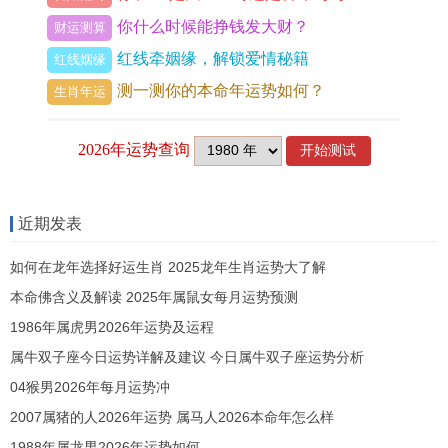
感情跟关怀。您行借助于一些名言大概诗歌来表达
你什么时候能挣钱发大财？
财运测算
对父母的情感~以此来增强礼物的意义。
红线牵姻缘，解锁爱情秘籍
红线姻缘
测一测你的本命年运势如何？
生肖年运
上一篇 :
巨蟹座男与哪个星座最配,巨蟹座男与哪个
星座最配对
下一篇 :
天蝎座日蝎月蝎查询,太阳天蝎月亮天蝎怎
近期发表
么查
如何在龙年选择好运生肖 2025龙年生肖运势大了解
本命佛含义及解读 2025年属鼠女每月运势预测
1986年属虎男2026年运势及运程
属牛双子座今日运势详解及建议 今日属牛双子座运势分析
04猴男2026年每月运势冲
2007属猪的人2026年运势 属马人2026本命年怎么样
1988年属龙男2026年运势如何