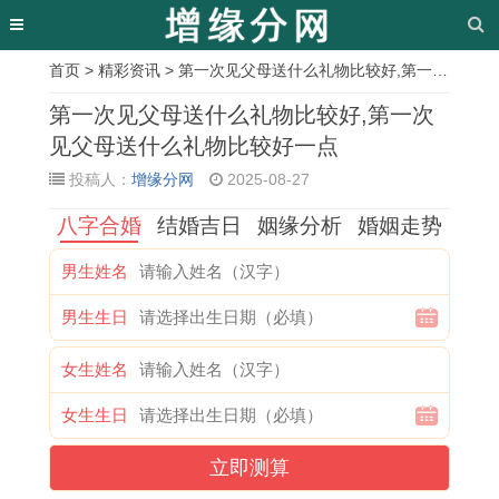
首页
>
精彩资讯
> 第一次见父母送什么礼物比较好,第一次见父母送什么礼物比较好一点
相
第一次见父母送什么礼物比较好,第一次
关
见父母送什么礼物比较好一点
投稿人：
增缘分网
2025-08-27
文
八字合婚
结婚吉日
姻缘分析
婚姻走势
章
2
2
属
黄
1
吉
2
教
男生姓名
0
0
鸡
道
9
日
0
你
男生生日
2
2
男
吉
8
黄
2
读
6
6
配
日
6
历
6
懂
女生姓名
年
年
属
应
年
1
年
生
女生生日
属
属
鸡
该
属
2
属
肖
立即测算
相
羊
女
怎
虎
月
马
运