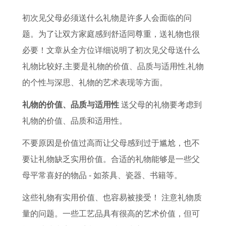
龙
运
的
么
男
1
本
势
初次见父母必须送什么礼物是许多人会面临的问
运
势
配
炒
人
5
命
图
题。为了让双方家庭感到舒适同尊重，送礼物也很
势
及
对
黄
2
月
年
生
必要！文章从全方位详细说明了初次见父母送什么
2
运
排
道
0
吉
佩
肖
礼物比较好,主要是礼物的价值、品质与适用性,礼物
0
程
行
吉
2
日
戴
流
的个性与深思、礼物的艺术表现等方面。
2
2
属
日
6
黄
什
年
6
0
鸡
建
运
历
么
运
礼物的价值、品质与适用性
送父母的礼物要考虑到
年
2
男
星
势
2
好
势
礼物的价值、品质和适用性。
属
6
与
法
详
0
2
一
不要原因是价值过高而让父母感到过于尴尬，也不
龙
年
属
解
2
0
览
要让礼物缺乏实用价值。合适的礼物能够是一些父
的
属
鸡
书
5
2
母平常喜好的物品 - 如茶具、瓷器、书籍等。
生
羊
女
6
肖
2
的
年
这些礼物有实用价值、也容易被接受！ 注意礼物质
运
0
婚
属
量的问题。一些工艺品具有很高的艺术价值，但可