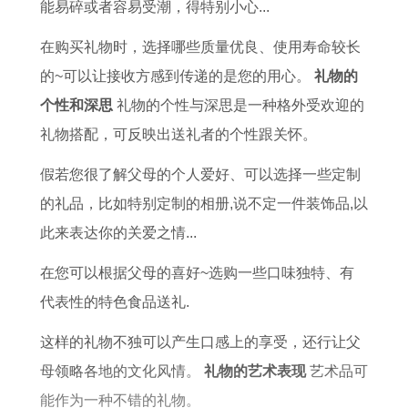
势
2
配
马
能易碎或者容易受潮，得特别小心...
6
效
的
在购买礼物时，选择哪些质量优良、使用寿命较长
运
果
本
的~可以让接收方感到传递的是您的用心。
礼物的
势
如
命
个性和深思
礼物的个性与深思是一种格外受欢迎的
及
何
年
礼物搭配，可反映出送礼者的个性跟关怀。
运
适
假若您很了解父母的个人爱好、可以选择一些定制
程
合
的礼品，比如特别定制的相册,说不定一件装饰品,以
佩
此来表达你的关爱之情...
戴
什
在您可以根据父母的喜好~选购一些口味独特、有
么
代表性的特色食品送礼.
这样的礼物不独可以产生口感上的享受，还行让父
母领略各地的文化风情。
礼物的艺术表现
艺术品可
能作为一种不错的礼物。