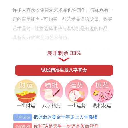
许多人喜欢收集建筑艺术品也许画作。假如您有一
定的审美能力 - 可购买一些艺术品送给父母。购买
艺术品时 - 注意选择哪些与谐特别是有趣的作品、
具备良好的寓意与艺术价值。
在选购一些展现地方特色的作品~也能够让送礼的
展开剩余 33%
人表达出对家乡或文化的自豪感。
试试精准生辰八字算命
礼物的包装与祝福语
礼物的包装同祝福语也是送礼
时不可忽视的细节。
一生财运
八字精批
一生运势
测桃花运
礼品的包装应该保持简单而优雅~以特别礼物的品
把握命运黄金十年走上人生巅峰
十年大运
质。礼品的祝福语也得简洁而有意义，具有非常的
你和TA是天生一对还是苦命鸳鸯
合婚配对