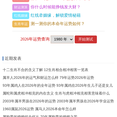
都会产生直接的效应。
你什么时候能挣钱发大财？
财运测算
红线牵姻缘，解锁爱情秘籍
红线姻缘
你猜怎么着？个人生辰八字中、时为金,则暗示个人
测一测你的本命年运势如何？
生肖年运
天时五行属性偏向金，适合迈进同金相关的事业。
在八字命局中、假使年、月、日已经形成了三位三
元组~而时又跟其中某一位没区别，就会形成四位
四元组 - 这时必须考虑四位四元组的关系到...
近期发表
通过找原因年月日时四个方面的五行属性，可以初
十二生肖不合的含义了解 12生肖相合相冲相害一览表
步判断个人八字的五行占比同相应的运势。
属羊人2026年的运气和财运怎么样 79年运势2026年运势
在实际的八字算命过程中、还需要结合体质、命
93年属鸡人在2026年的全年运势 93年属鸡在2026年生儿子还是女儿
宫、宫位等因素来深入分析个人的最大吉凶。
属蛇和属虎相冲相克的内在含义 生肖与虎相冲相克相害意味着什么
2003年属羊男孩在2026年的运势 2003年属羊男孩在2026年学业运势
1960属鼠2026运势 属马人2026本命年怎么样
上一篇 :
送给爸妈什么礼物好,送什么礼物给爸妈比
属狗男的婚姻何去何从 70年属狗男的婚姻之苦