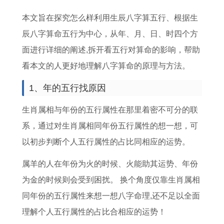
最
0
女
人
的
运
女
男
本文旨在探究怎么样利用生辰八字算五行、根据生
好
1
性
2
全
势
在
生
辰八字算命五行为中心，从年、月、日、时四个方
的
7
命
0
年
逐
2
在
面进行详细的阐述,拆开看五行对算命的影响，帮助
生
年
运
2
运
月
0
2
看本文的人更好地理解八字算命的原理与方法。
肖
每
如
6
势
详
2
0
月
何
年
1
解
6
2
1、年的五行找原因
运
2
感
9
2
年
6
生肖属相与年份的五行属性在那里着密不可分的联
势
0
情
8
0
的
年
系，通过对生肖属相同年份五行属性的想一想，可
预
2
运
7
2
健
的
以初步判断个人五行属性的占比同相应的运势。
测
6
势
出
3
康
运
年
详
生
年
运
势
属羊的人在年份为火的时候、火能助其运势、年份
属
解
属
势
9
为金的时候则会受到困扰。 换个角度仅靠生肖属相
鼠
1
马
如
8
同年份的五行属性来想一想八字命理,还不足以全面
女
9
人
何
年
理解个人五行属性的占比合相应的运势！