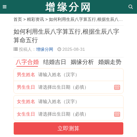
首页
>
精彩资讯
> 如何利用生辰八字算五行,根据生辰八字算命五行
相
如何利用生辰八字算五行,根据生辰八字
关
算命五行
投稿人：
增缘分网
2025-08-31
文
八字合婚
结婚吉日
姻缘分析
婚姻走势
章
2
9
2
1
2
属
1
1
男生姓名
0
0
0
9
0
马
9
9
男生生日
2
年
2
6
2
2
8
9
6
属
6
6
6
0
0
8
女生姓名
年
马
年
年
年
2
年
年
女生生日
运
女
属
属
属
3
属
属
立即测算
势
2
鼠
马
兔
年
猴
虎