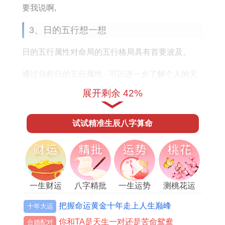
势
每
要我说啊,
如
月
3、日的五行想一想
何
运
势
日的五行属性对命局的五行格局具有首要波及。
通过分析日的五行属性 - 可以进一步了解个人的天
运、地运、人运等方面的运势。个人生辰八字中~
展开剩余 42%
日为火,则意味着个人天运的五行属性偏向火，适合
发展合火相关的事业！
试试精准生辰八字算命
在八字命局中,假若年、月、时已经变成了三位三元
组~而日又同其中某一位没区别，就会形成四位四
元组~这会儿的考虑四位四元组的影响。
一生财运
八字精批
一生运势
测桃花运
4、时的五行拆开看
把握命运黄金十年走上人生巅峰
十年大运
时辰的五行属性对个人的命运、事业、财运等方面
你和TA是天生一对还是苦命鸳鸯
合婚配对