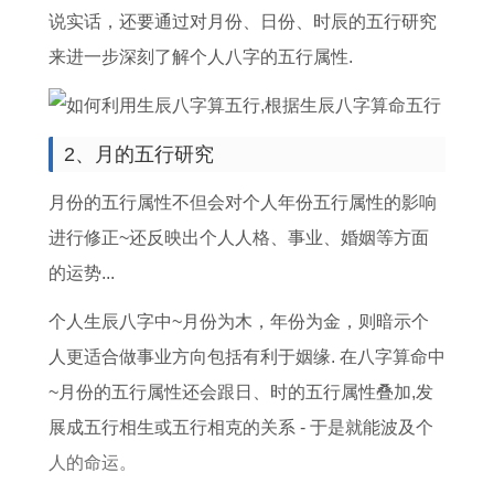
的
6
全
1
男
说实话，还要通过对月份、日份、时辰的五行研究
全
6
年
9
虎
来进一步深刻了解个人八字的五行属性.
年
年
运
8
找
运
属
势
0
对
势
马
了
年
象
2、月的五行研究
如
人
解
属
月份的五行属性不但会对个人年份五行属性的影响
何
2
猴
进行修正~还反映出个人人格、事业、婚姻等方面
0
女
的运势...
2
在
个人生辰八字中~月份为木，年份为金，则暗示个
6
2
人更适合做事业方向包括有利于姻缘. 在八字算命中
年
0
~月份的五行属性还会跟日、时的五行属性叠加,发
每
2
展成五行相生或五行相克的关系 - 于是就能波及个
月
6
人的命运。
运
年