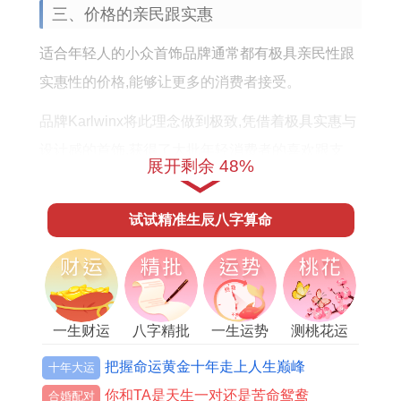
三、价格的亲民跟实惠
适合年轻人的小众首饰品牌通常都有极具亲民性跟
实惠性的价格,能够让更多的消费者接受。
品牌Karlwinx将此理念做到极致,凭借着极具实惠与
设计感的首饰,获得了大批年轻消费者的喜欢跟支
展开剩余 48%
持。
低价并不意味着质量低劣,着些小众品牌通过流程优
试试精准生辰八字算命
化与自建的渠道确保了产品质量的再同时,提供让消
费者能够负担得起的价格！
一生财运
八字精批
一生运势
测桃花运
把握命运黄金十年走上人生巅峰
十年大运
四、同消费者的互动和沟通
你和TA是天生一对还是苦命鸳鸯
合婚配对