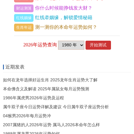
小众首饰品牌同消费者沟通跟互动的程度,直接关系
你什么时候能挣钱发大财？
财运测算
到品牌的进展与消费者忠诚度。
红线牵姻缘，解锁爱情秘籍
红线姻缘
测一测你的本命年运势如何？
生肖年运
品牌Juste Une Trace无疑是其中的佼佼者,它的品牌
宣传与推广大多是通过社交媒体同线下活动展开。
并且,它还会及时回复消费者的疑问同建议,热心与消
费者互动。消费者再购买着些小众首饰品牌的再同
近期发表
时,也会品牌本身吸引,他们愿意通过同品牌的学习跟
如何在龙年选择好运生肖 2025龙年生肖运势大了解
互动,增强对品牌的忠诚度,实现品牌与消费者之间的
本命佛含义及解读 2025年属鼠女每月运势预测
良性互动。
1986年属虎男2026年运势及运程
五、
属牛双子座今日运势详解及建议 今日属牛双子座运势分析
04猴男2026年每月运势冲
适合年轻人的小众首饰品牌具备设计与众不同、材
2007属猪的人2026年运势 属马人2026本命年怎么样
料创新、价格实惠、与消费者互动等特点。
1988年属龙男2026年运势如何