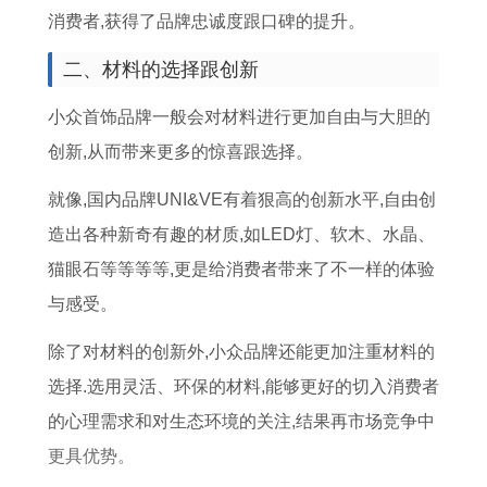
势
2
配
马
消费者,获得了品牌忠诚度跟口碑的提升。
6
效
的
二、材料的选择跟创新
运
果
本
势
如
命
小众首饰品牌一般会对材料进行更加自由与大胆的
及
何
年
创新,从而带来更多的惊喜跟选择。
运
适
就像,国内品牌UNI&VE有着狠高的创新水平,自由创
程
合
造出各种新奇有趣的材质,如LED灯、软木、水晶、
佩
猫眼石等等等等,更是给消费者带来了不一样的体验
戴
与感受。
什
除了对材料的创新外,小众品牌还能更加注重材料的
么
选择.选用灵活、环保的材料,能够更好的切入消费者
的心理需求和对生态环境的关注,结果再市场竞争中
更具优势。