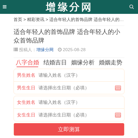
首页
>
精彩资讯
> 适合年轻人的首饰品牌 适合年轻人的小众首饰品牌
相
适合年轻人的首饰品牌 适合年轻人的小
关
众首饰品牌
投稿人：
增缘分网
2025-08-28
文
八字合婚
结婚吉日
姻缘分析
婚姻走势
章
2
2
属
黄
1
吉
2
教
男生姓名
0
0
鸡
道
9
日
0
你
男生生日
2
2
男
吉
8
黄
2
读
6
6
配
日
6
历
6
懂
女生姓名
年
年
属
应
年
1
年
生
女生生日
属
属
鸡
该
属
2
属
肖
立即测算
相
羊
女
怎
虎
月
马
运