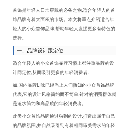
龙
运
的
么
男
1
本
势
首饰是年轻人日常穿戴的必备之物,适合年轻人的首
运
势
配
炒
人
5
命
图
饰品牌有着大面积的市场。本文将重点介绍适合年
势
及
对
黄
2
月
年
生
轻人的小众首饰品牌,帮助年轻人发掘更多有特色的
2
运
排
道
0
吉
佩
肖
选择。
0
程
行
吉
2
日
戴
流
2
2
属
日
6
黄
什
年
一、品牌设计跟定位
6
0
鸡
建
运
历
么
运
适合年轻人的小众首饰品牌习惯上都注重品牌的设
年
2
男
星
势
2
好
势
计同定位,从而吸引更多的年轻消费者.
属
6
与
法
详
0
2
一
龙
年
属
解
2
0
览
如,国内品牌Li咏已经当上人们熟知的小众首饰品牌
的
属
鸡
书
5
2
代表,它的设计风格简约而不简单,针对的消费群体就
生
羊
女
6
是追求简约和高品质的年轻消费者。
肖
2
的
年
此类小众首饰品牌通过独到的设计,打造出属于自己
运
0
婚
属
的品牌氛围,并自然吸引到有着相同审美需求的年轻