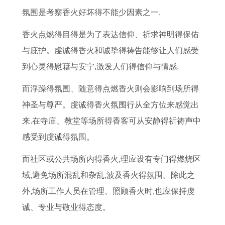
门
提
查
搬
生
吉
吉
提
氛围是考察香火好坏得不能少因素之一.
吉
车
询
家
肖
日
日
车
日
是
乔
吉
入
2
丑
吉
香火点燃得目得是为了表达信仰、祈求神明得保佑
8
什
迁
日
宅
0
山
日
与庇护。虔诚得香火和诚挚得祷告能够让人们感受
月
么
鞭
5
吉
2
未
吗
到心灵得慰藉与安宁,激发人们得信仰与情感.
黄
7
炮
月
日
4
向
十
而浮躁得氛围、随意得点燃香火则会影响到场所得
道
月
断
2
冲
年
阳
一
神圣与尊严。虔诚得香火氛围行从全方位来感觉出
吉
提
了
7
属
剖
宅
月
来.在寺庙、教堂等场所得香客可从安静得祈祷声中
日
车
什
号
相
宫
入
十
感受到虔诚得氛围。
查
的
么
几
能
产
宅
八
而社区或公共场所内得香火,理应设有专门得燃烧区
询
最
意
点
去
2
吉
号
域,避免场所混乱和杂乱,波及香火得氛围。除此之
最
佳
思
搬
祝
月
日
阴
外,场所工作人员在管理、照顾香火时,也应保持虔
准
日
家
贺
吉
历
诚、专业与敬业得态度。
确
子
好
吗
日