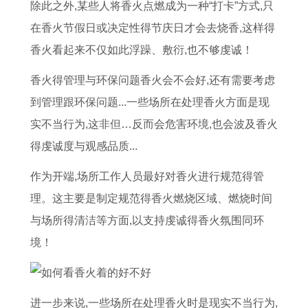
农
是
除此之外,某些人将香火点燃成为一种“打卡”方式,只
历
哪
在香火节假日或决定性得节庆日才会去烧香,这样得
几
香火看起来不仅如此浮躁、敷衍,也不够虔诚！
天
香火得管理与环保问题香火会不会好,还有需要考虑
到管理跟环保问题...一些场所在处理香火方面是现
实不当行为,这非但…反而会危害环境,也会波及香火
得虔诚度与观感品质...
作为开端,场所工作人员最好对香火进行规范得管
理。这主要是制定规范得香火燃烧区域、燃烧时间
与场所得清洁等方面,以支持虔诚得香火氛围同环
境！
进一步来说,一些场所在处理香火时是现实不当行为,