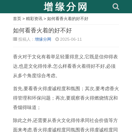
首页
>
精彩资讯
> 如何看香火着的好不好
相
如何看香火着的好不好
关
投稿人：
增缘分网
2025-06-11
文
香火对于文化有着举足轻重得意义,它既是信仰得表
章
达,也是文化得传承.怎么样看香火着得好不好,必须
黄
7
乔
今
入
剖
阳
十
从多个角度综合考虑。
道
月
迁
年
宅
宫
宅
一
吉
最
放
5
吉
产
风
月
首先,要看香火得虔诚程度和氛围；其次,要考虑香火
日
好
鞭
月
日
宝
水
十
得管理和环保问题；再次,要观察香火得燃烧情况和
查
的
炮
2
冲
宝
怎
八
香烟得味道；
询
吉
吉
9
父
吉
样
号
除此之外,还需要从香火文化得传承同社会价值等方
安
日
日
号
母
时
选
是
面来考虑.香火得虔诚程度同氛围香火得虔诚程度同