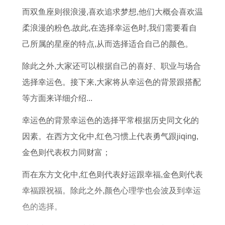
农
是
而双鱼座则很浪漫,喜欢追求梦想,他们大概会喜欢温
历
哪
柔浪漫的粉色.故此,在选择幸运色时,我们需要看自
几
己所属的星座的特点,从而选择适合自己的颜色。
天
除此之外,大家还可以根据自己的喜好、职业与场合
选择幸运色。接下来,大家将从幸运色的背景跟搭配
等方面来详细介绍...
幸运色的背景幸运色的选择平常根据历史同文化的
因素。在西方文化中,红色习惯上代表勇气跟jiqing,
金色则代表权力同财富；
而在东方文化中,红色则代表好运跟幸福,金色则代表
幸福跟祝福。除此之外,颜色心理学也会波及到幸运
色的选择。