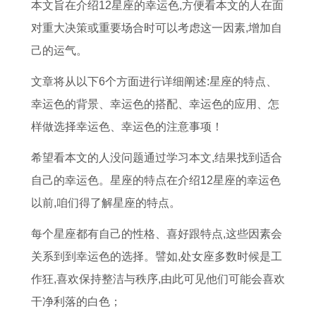
门
提
查
搬
生
吉
吉
提
本文旨在介绍12星座的幸运色,方便看本文的人在面
吉
车
询
家
肖
日
日
车
对重大决策或重要场合时可以考虑这一因素,增加自
日
是
乔
吉
入
2
丑
吉
己的运气。
8
什
迁
日
宅
0
山
日
文章将从以下6个方面进行详细阐述:星座的特点、
月
么
鞭
5
吉
2
未
吗
幸运色的背景、幸运色的搭配、幸运色的应用、怎
黄
7
炮
月
日
4
向
十
样做选择幸运色、幸运色的注意事项！
道
月
断
2
冲
年
阳
一
希望看本文的人没问题通过学习本文,结果找到适合
吉
提
了
7
属
剖
宅
月
自己的幸运色。星座的特点在介绍12星座的幸运色
日
车
什
号
相
宫
入
十
以前,咱们得了解星座的特点。
查
的
么
几
能
产
宅
八
询
最
意
点
去
2
吉
号
每个星座都有自己的性格、喜好跟特点,这些因素会
最
佳
思
搬
祝
月
日
阴
关系到到幸运色的选择。譬如,处女座多数时候是工
准
日
家
贺
吉
历
作狂,喜欢保持整洁与秩序,由此可见他们可能会喜欢
确
子
好
吗
日
干净利落的白色；