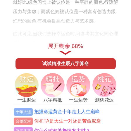
就好比,绿色习惯上被认位是一种平静的颜色,行缓解
压力与焦虑；而紫色则被认位是一种富有创造力跟
幻想的颜色,有机会提高创造力与艺术感。
由此可见,当我们选择幸运色时,可参考其文化同心理
背景,这样更好的理解并使用这一颜色。幸运色的搭
展开剩余 68%
配颜色搭配是十分不能少的一环,正确搭配可能增强
幸运色的效果,而错误的搭配则可能适得其反。
试试精准生辰八字算命
在选择配色时,需要看以下几点：首先,需要选择适合
自己的幸运色。比如,设若你的幸运色是蓝色,则可以
选择搭配白色或灰色,这样能体现出稳重跟优雅！
一生财运
八字精批
一生运势
测桃花运
而选择橙色或红色则也许会太过鲜艳,不太适合。其
把握命运黄金十年走上人生巅峰
十年大运
次,必须看色彩的明度与饱与度。不同的明度合饱与
你和TA是天生一对还是苦命鸳鸯
合婚配对
度会对人的心理产生不同的影响。
你什么时候能挣钱发大财？
财运测算