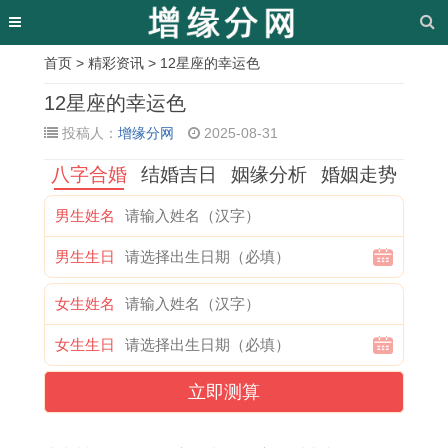
首页
>
精彩资讯
> 12星座的幸运色
相
12星座的幸运色
关
投稿人：
增缘分网
2025-08-31
文
八字合婚
结婚吉日
姻缘分析
婚姻走势
章
男生姓名
黄
7
乔
今
入
剖
阳
十
男生生日
道
月
迁
年
宅
宫
宅
一
吉
最
放
5
吉
产
风
月
女生姓名
日
好
鞭
月
日
宝
水
十
女生生日
查
的
炮
2
冲
宝
怎
八
询
吉
吉
9
父
吉
样
号
立即测算
安
日
日
号
母
时
选
是