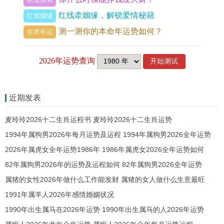
有鉴于此,在搭配颜色时,需要充分了解并运用颜色心
红线牵姻缘，解锁爱情秘籍
红线姻缘
理学的原理.归根到底,必须选择适合场合的搭配...例
测一测你的本命年运势如何？
生肖年运
如,在重要商务场合中,可选择黑色或白色等较位稳重
的颜色；
而在浪漫约会中,可选择粉色等比较温柔的颜色。幸
运色的应用幸运色在生活中有很多的方的应用。譬
近期发表
如,在服装搭配中,选择适合自己的幸运色可以增加信
麦玲玲2026十二生肖运程书 麦玲玲2026十二生肖运势
心与魅力；
1994年属狗男2026年每月运势及运程 1994年属狗男2026全年运势
2026年属虎女全年运势1986年 1986年属虎女2026全年运势如何
在家庭装饰中,选择适合自己的幸运色没问题增加居
82年属狗男2026年的运势及运程如何 82年属狗男2026全年运势
家生活的美感。除此之外,在商业领域中,幸运色也带
属猪的女性2026年做什么工作能发财 属猪的女人做什么生意最旺
着一定的作用。
1991年属羊人2026年感情婚姻状况
许多品牌会深入研究消费者的喜好与心理,从而选择
1990年出生属马在2026年运势 1990年出生属马的人2026年运势
适合自己品牌形象的幸运色,如可口可乐的红色,联想