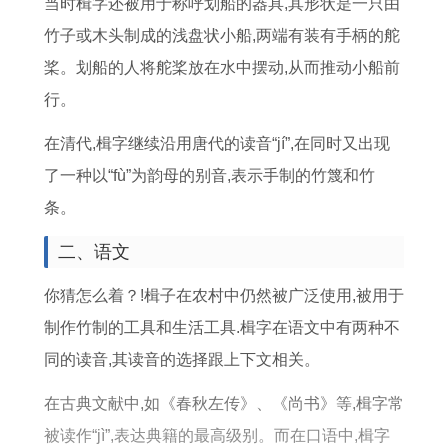
当时楫字还被用于称呼划船的器具,其形状是一只由
农
是
竹子或木头制成的浅盘状小船,两端有装有手柄的舵
历
哪
桨。划船的人将舵桨放在水中摆动,从而推动小船前
几
行。
天
在清代,楫字继续沿用唐代的读音“jí”,在同时又出现
了一种以“fù”为韵母的别音,表示手制的竹篾和竹
条。
二、语文
你猜怎么着？!楫子在农村中仍然被广泛使用,被用于
制作竹制的工具和生活工具.楫字在语文中有两种不
同的读音,其读音的选择跟上下文相关。
在古典文献中,如《春秋左传》、《尚书》等,楫字常
被读作“jì”,表达典籍的最高级别。而在口语中,楫字