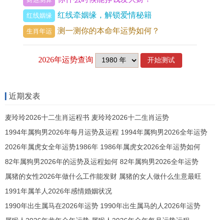
比如说,“升官发财达到最高地位”就可能形容为“夺的
红线牵姻缘，解锁爱情秘籍
红线姻缘
了最高楫级”,说明达到了人生的巅峰...
测一测你的本命年运势如何？
生肖年运
而楫字“jí”的韵脚“绩”,跟“记”、“纪”同出于“巨”,在汉字
字义上的记载中,有“巨大的功绩”之意。
四、社会
近期发表
所以,楫字在文化上有着浓厚的功利色彩,可用于形容
麦玲玲2026十二生肖运程书 麦玲玲2026十二生肖运势
具有卓越成就的人或事。楫字在社会文化中的含义
1994年属狗男2026年每月运势及运程 1994年属狗男2026全年运势
也特别丰富。
2026年属虎女全年运势1986年 1986年属虎女2026全年运势如何
在传统文化中,楫级是一种排斥外来文化的符号.由于
82年属狗男2026年的运势及运程如何 82年属狗男2026全年运势
有着悠久的文化史,因此在zhengzhi、文化与经济等
属猪的女性2026年做什么工作能发财 属猪的女人做什么生意最旺
领域中,人往往自认为具有最高的地位、最先进的文
1991年属羊人2026年感情婚姻状况
化与最涉及面广的国际影响力。
1990年出生属马在2026年运势 1990年出生属马的人2026年运势