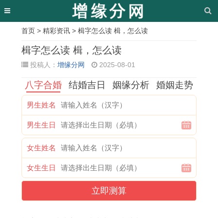
首页
>
精彩资讯
> 楫字怎么读 楫，怎么读
相
楫字怎么读 楫，怎么读
关
投稿人：
增缘分网
2025-08-01
文
八字合婚
结婚吉日
姻缘分析
婚姻走势
章
男生姓名
黄
7
乔
今
入
剖
阳
十
男生生日
道
月
迁
年
宅
宫
宅
一
吉
最
放
5
吉
产
风
月
女生姓名
日
好
鞭
月
日
宝
水
十
女生生日
查
的
炮
2
冲
宝
怎
八
询
吉
吉
9
父
吉
样
号
立即测算
安
日
日
号
母
时
选
是