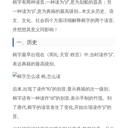
门
提
查
搬
生
吉
吉
提
楫字有两种读音,一种读为“jí”,意为划船的器具；另
吉
车
询
家
肖
日
日
车
一种读为“jì”,意为典籍的最高级别...本文从历史、语
日
是
乔
吉
入
2
丑
吉
文、文化、社会四个方面详细解释楫字的两个读音,
8
什
迁
日
宅
0
山
日
并想想其意义同影响！
月
么
鞭
5
吉
2
未
吗
一、历史
黄
7
炮
月
日
4
向
十
楫字最早出现在《周礼·天官·秩宫》中,当时读作“jì”,
道
月
断
2
冲
年
阳
一
表达典籍的最高级别。
吉
提
了
7
属
剖
宅
月
日
车
什
号
相
宫
入
十
查
的
么
几
能
产
宅
八
后来,出现了读作“fù”的别音,显示典籍的次一级别。
询
最
意
点
去
2
吉
号
楫字还有一种读作“dí”的别音,表示手制的竹筏。到
最
佳
思
搬
祝
月
日
阴
了唐代,楫字的读音发生了变化,开始出现读作“jí”的
准
日
家
贺
吉
历
音。
确
子
好
吗
日