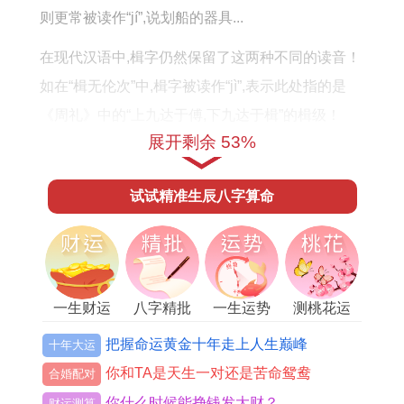
则更常被读作“jí”,说划船的器具...
在现代汉语中,楫字仍然保留了这两种不同的读音！
如在“楫无伦次”中,楫字被读作“jì”,表示此处指的是
《周礼》中的“上九达于傅,下九达于楫”的楫级！
展开剩余 53%
而在“枕籍却翻灯楫去,无人开启雨何迟”中,楫字被读
作“jí”,说指南针方面的工具,以其拥有指引方向的作
试试精准生辰八字算命
用。
三、文化
楫字在文化中有着重要的地位。楫字“jì”的韵脚“跻”,
一生财运
八字精批
一生运势
测桃花运
与“疾”、“济”同出于“轶”,在汉字字义上的记载中,
把握命运黄金十年走上人生巅峰
十年大运
有“登峰造极”之意。
你和TA是天生一对还是苦命鸳鸯
合婚配对
所以,楫级在文化上有一个“达到极致”的标记意义。
你什么时候能挣钱发大财？
财运测算