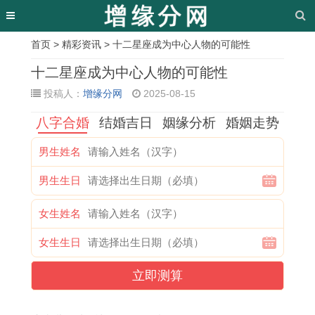
首页
>
精彩资讯
> 十二星座成为中心人物的可能性
相
十二星座成为中心人物的可能性
关
投稿人：
增缘分网
2025-08-15
文
八字合婚
结婚吉日
姻缘分析
婚姻走势
章
男生姓名
门
1
农
属
9
本
1
活
男生生日
槛
9
历
鼠
2
周
9
人
下
8
七
人
年
天
7
立
女生姓名
放
3
月
农
属
宜
7
碑
女生生日
铜
年
属
历
猴
搬
年
生
钱
的
蛇
六
女
家
属
基
立即测算
选
属
人
月
2
吗
蛇
吉