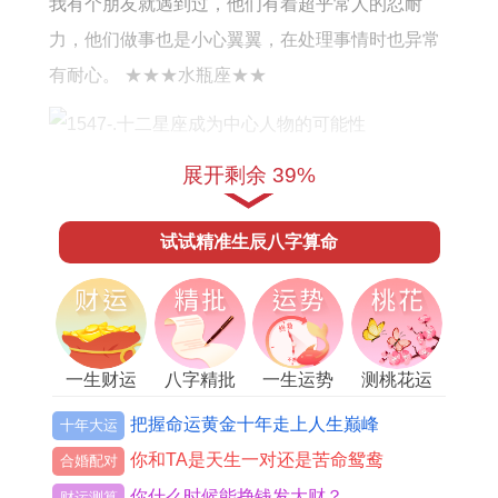
我有个朋友就遇到过，他们有着超乎常人的忍耐
何
力，他们做事也是小心翼翼，在处理事情时也异常
有耐心。 ★★★水瓶座★★
这个星座的人有极强的包容力,他们总是会用乐观的
展开剩余 39%
态度对待生活中的一切事物，他们会用独特的思维
试试精准生辰八字算命
方式去理解头绪多的事情，他们不会像其他星座一
样那么轻松外界影响.
他们总能够找到自己的乐趣，在任何时候都不会生
活的波及。 ★★★ 水瓶座的人拥有极强的包容力,
一生财运
八字精批
一生运势
测桃花运
他们对待朋友非常真诚，更何况他们会倾尽一切的
把握命运黄金十年走上人生巅峰
十年大运
去帮助自己身边的人，去让他们感他人善意、从而
你和TA是天生一对还是苦命鸳鸯
合婚配对
他们狠简单获得他人的信任。
你什么时候能挣钱发大财？
财运测算