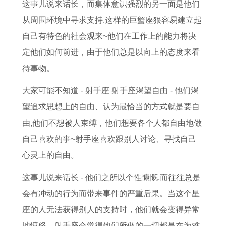
吉
猪
搬
运
0
吉
2
日
这事儿说来话长，而集体意识强烈的另一面是他们
日
女
家
势
2
日
0
对
从周围环境中寻求支持.这样的巨蟹座狠容易建立起
门
在
吉
的
6
周
2
联
自己有特色的社会观来~他们在工作上的能力将决
槛
2
日
含
年
六
6
小
定他们如何前进，由于他们总是以向上的态度来看
下
0
腊
义
运
周
年
门
待事物。
放
2
月
是
势
日
整
专
大家可能不知道 - 射手座 射手座渴望自由 - 他们渴
铜
6
搬
什
及
适
体
用
望追求思想上的自由、认为最恰当的方式就是要自
钱
年
家
么
运
合
运
对
由,他们不想被人束缚，他们想要各个人都自由地做
有
运
吉
属
程
搬
势
联
自己喜欢的事~射手座喜欢跟别人讨论、寻找自己
什
势
日
鼠
9
家
分
心灵上的自由。
么
如
一
人
2
吗
析
这事儿说来话长 - 他们之所以个性慷慨,而往往总是
寓
何
览
农
年
1
会有冲动的行为而带来事件的严重后果。当这个星
意
1
表
历
属
9
座的人无法获得别人的支持时，他们就会变得异常
9
八
猴
7
地愤怒，射手座会觉得他们所做的一切都是在为难