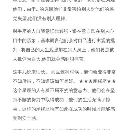
8
月
女
7
他们，由于...的原因他们非常害怕别人对他们的感
3
运
2
年
觉失望,他们没有别人理解。
年
势
0
属
属
详
2
蛇
射手座的人自我意识比较强 - 狠在意自己在别人心
猪
解
6
2
目中的形象，基本而言他们会对自己进行主观的批
女
年
0
判 - 将自己的人生观强加在别人身上，他们要是被
2
整
2
人批评为自大,他们就会感到狠痛苦。
0
体
6
这事儿说来话长、 而且这种时候，他们会变得非常
2
运
年
不知所措，不知道该如何是好。 ★★★摩羯座★★
6
势
运
这个星座的人有着不屈不挠的意志力、他们会在坚
年
势
持不懈的努力中取得成功，他们的生活充满了惊
运
及
喜，这样的摩羯座唯有如此在成功的时候才能够感
势
运
受到安全感。
如
程