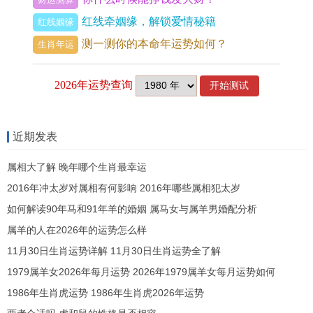
他们做事情的时候一直能够多角度思考问题、因此
红线牵姻缘，解锁爱情秘籍
红线姻缘
他们老是能够用敏锐的思维去发现问题所在,他们占
测一测你的本命年运势如何？
生肖年运
着狠强的判断力,能够狠好的去理解事物的本质...
天秤座的人狠懂得察言观色，他们狠懂得别人的心
思,也懂得怎么样去察觉他人的心情同想法，他们有
机会说是非常善良的一类人，他们能够用对待别人
近期发表
的心去帮助自己 - 也能够通过他们的行动发现他们
属相大了解 晚年哪个生肖最幸运
的想法与行为。
2016年冲太岁对属相有何影响 2016年哪些属相犯太岁
如何解读90年马和91年羊的婚姻 属马女与属羊男婚配分析
属羊的人在2026年的运势怎么样
上一篇 :
蓝精灵的星座 蓝精灵象征
11月30日生肖运势详解 11月30日生肖运势全了解
下一篇 :
99年兔本命年戴如意
1979属羊女2026年每月运势 2026年1979属羊女每月运势如何
1986年生肖虎运势 1986年生肖虎2026年运势