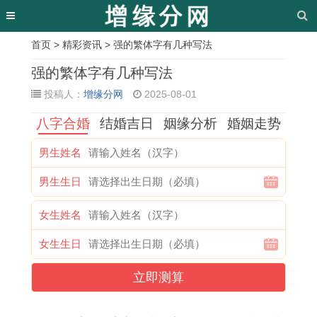
首页
>
精彩资讯
> 强的繁体字有几种写法
相
强的繁体字有几种写法
关
投稿人：
增缘分网
2025-08-01
文
八字合婚
结婚吉日
姻缘分析
婚姻走势
章
男生姓名
黄
7
乔
今
入
剖
阳
十
男生生日
道
月
迁
年
宅
宫
宅
一
吉
最
放
5
吉
产
风
月
女生姓名
日
好
鞭
月
日
宝
水
十
女生生日
查
的
炮
2
冲
宝
怎
八
询
吉
吉
9
父
吉
样
号
立即测算
安
日
日
号
母
时
选
是