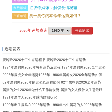
4、华人正体
红线牵姻缘，解锁爱情秘籍
红线姻缘
随着华人再的一直扩张与迈进,强的繁体字的写法也
测一测你的本命年运势如何？
生肖年运
再一直地发生着变化和演变。
再,人们根据各自的文化和经历,使用强的繁体字的方
式也不尽相同。比较常见的一种写法是,
将“弓”和“力”两个部首进行一些调整与变形,使其更加
近期发表
美观跟易读.
麦玲玲2026十二生肖运程书 麦玲玲2026十二生肖运势
除此之外,大概还会酌情加入一些格外的笔画可能挪
1994年属狗男2026年每月运势及运程 1994年属狗男2026全年运势
动一些部首的位置等。这些变形固然看起来和传统
2026年属虎女全年运势1986年 1986年属虎女2026全年运势如何
的写法不尽相同,但也反映了华人文化再的独特提
82年属狗男2026年的运势及运程如何 82年属狗男2026全年运势
升...
属猪的女性2026年做什么工作能发财 属猪的女人做什么生意最旺
1991年属羊人2026年感情婚姻状况
强的繁体字是汉字系统中的一个重要部分,各式各样
1990年出生属马在2026年运势 1990年出生属马的人2026年运势
的地域跟文化背景对其写法的也不尽相同...本文再