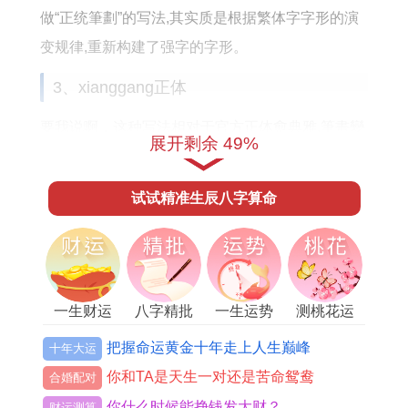
做“正统筆劃”的写法,其实质是根据繁体字字形的演
变规律,重新构建了强字的字形。
3、xianggang正体
要我说啊，这种写法相对于官方正体愈典雅,筆畫變
展开剩余 49%
化更多,更接近於書法的寫法,从另一角度看使用起来
不太方便。xianggang地区的强的繁体字和略有不
试试精准生辰八字算命
同,其主要特点是再“弓”的下面添加了一个“艮”字旁...
不瞒你说,这种写法比较好办书写与识别,比较适用于
普及,是xianggang地区比较常用的一种写法.除此之
一生财运
八字精批
一生运势
测桃花运
外,由于xianggang的历史跟文化背景,强的繁体字再
xianggang地区还有一些特殊的变形,打个比方添加
把握命运黄金十年走上人生巅峰
十年大运
一些特殊的笔画或是调整一些部首的位置等等。
你和TA是天生一对还是苦命鸳鸯
合婚配对
你什么时候能挣钱发大财？
财运测算