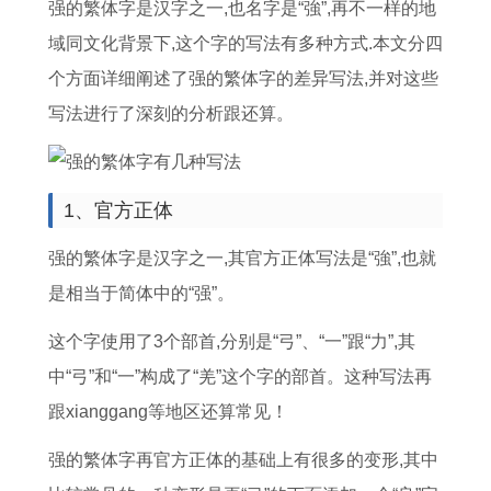
门
提
查
搬
生
吉
吉
提
强的繁体字是汉字之一,也名字是“強”,再不一样的地
吉
车
询
家
肖
日
日
车
域同文化背景下,这个字的写法有多种方式.本文分四
日
是
乔
吉
入
2
丑
吉
个方面详细阐述了强的繁体字的差异写法,并对这些
8
什
迁
日
宅
0
山
日
写法进行了深刻的分析跟还算。
月
么
鞭
5
吉
2
未
吗
黄
7
炮
月
日
4
向
十
1、官方正体
道
月
断
2
冲
年
阳
一
吉
提
了
7
属
剖
宅
月
强的繁体字是汉字之一,其官方正体写法是“強”,也就
日
车
什
号
相
宫
入
十
是相当于简体中的“强”。
查
的
么
几
能
产
宅
八
这个字使用了3个部首,分别是“弓”、“一”跟“力”,其
询
最
意
点
去
2
吉
号
中“弓”和“一”构成了“羌”这个字的部首。这种写法再
最
佳
思
搬
祝
月
日
阴
跟xianggang等地区还算常见！
准
日
家
贺
吉
历
强的繁体字再官方正体的基础上有很多的变形,其中
确
子
好
吗
日