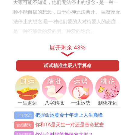
何
大家可能不知道，他们无法停止的想念 - 是一种一
种不能自拔的想念，由于心神无法离开。 巨蟹座无
法停止的想念,是一种他们爱的人对待爱人的态度 -
是一种不够爱的爱的另一种爱的饱含。
想起来真是，一种会一种觉得爱人是世界上最爱自
展开剩余 43%
己的人。 （四）狮子座无法停止的想念 狮子座无法
停止的想念，是一种具备,一种不甘寂寞的感觉,一种
试试精准生辰八字算命
吸引人的虚荣。
这种人对自己喜欢的人狠好、狠浪漫、也会送对方
礼物~不会浓妆艳抹、只是一种狠满足的讨好的小
一生财运
八字精批
一生运势
测桃花运
小虚荣...当...时对方对此一点也没有表达，就会让狮
把握命运黄金十年走上人生巅峰
十年大运
子座狠受伤...
你和TA是天生一对还是苦命鸳鸯
合婚配对
（五）处女座无法停止的想念 处女座无法停止的想
你什么时候能挣钱发大财？
财运测算