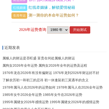
另一方面必须看的是,颜色过于鲜艳、不够低调都有
红线牵姻缘，解锁爱情秘籍
红线姻缘
说不定效应到他人对自己的感受。男士戴转运戒指
测一测你的本命年运势如何？
生肖年运
的讲究还要看戴戒指的手指！
根据不同的信仰和文化,戒指戴在不同的手指上都有
不同的涵义。还算广泛的说法是,左右手代表的含义
不同,就像在西方社会,左手代表爱情婚姻,右手代表
近期发表
事业工作。
属猴人的财运是否旺盛 富贵在何处属猴人的财运
而在传统文化中,左手代表阴,右手代表阳...左手戴戒
属狗女2026年全年运势 属狗女2026年全年的运势及运程
指的话,有助于吸收阴气,利于运势步入低谷；而右手
1976年龙在2026年有没有偏财运 1976年龙到2026年财运好不好
戴戒指则有助于吸收阳气,改善人体体质。
了解农历初一和初三的忌讳 初一休逢鼠初三莫遇羊的含义
1978年属马人在2026年的运势如何 1978年属马人在2026全年运势
除此之外,手指的有区别也有很多不同的含义。恰似
1985年女牛2026全年运势 1985年女牛在2026年运势
戴在拇指上,有增强意志力同判断力的效果；戴在食
1995年属猪女2026年感情运势 1995年属猪女2026年的感情运势
指上,可以提升自信跟领导力；