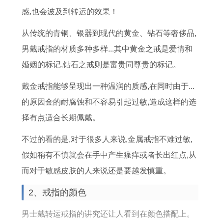
女
每
吗
年
1
感,也会波及到转运的效果！
2
月
属
9
从传统的青铜、银器到现代的黄金、钻石等奢侈品,
0
运
兔
8
男戴戒指的材质多种多样...其中黄金之戒是爱情和
2
势
的
3
婚姻的标记,钻石之戒则是富贵同尊贵的标记。
6
预
男
年
年
测
生
属
戴金戒指能够呈现出一种温润的质感,在同时由于...
财
在
猪
的原因金的耐腐蚀和不容易引起过敏,造成这样的选
运
2
的
择有点适合长期佩戴。
怎
0
运
不过的看的是,对于很多人来说,金属戒指不难过敏,
么
2
势
假如稍有不慎就会在手中产生瘙痒或者长出红点,从
样
6
如
而对于敏感皮肤的人来说还是要越发慎重。
年
何
运
2、戒指的颜色
势
男士戴转运戒指的讲究还让人看到在颜色搭配上。