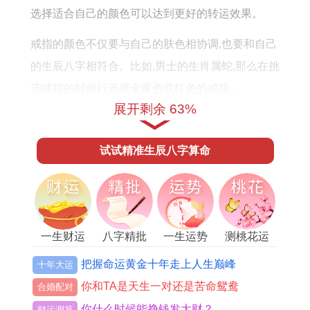
选择适合自己的颜色可以达到更好的转运效果。
戒指的颜色不仅要与自己的肤色相协调,也要和自己
的生辰八字相符合。比如,男士的生肖属蛇,那么在挑
选戒指的时候行选择金黄色或红色的戒指...
展开剩余 63%
除此之外,颜色还和不同的状况有关系。比如在面对
竞争跟压力比较大的场合,可以选择红色或者橙色的
试试精准生辰八字算命
戒指,以增加自信心与性。
而在面对婚姻生活、人际交往比较举足轻重的场合,
有机会选择粉色要么白色的戒指,以增加亲与力和接
一生财运
八字精批
一生运势
测桃花运
受感.通过选择颜色,行达到调和身心,平衡内外的目
的。
把握命运黄金十年走上人生巅峰
十年大运
你和TA是天生一对还是苦命鸳鸯
合婚配对
3、戴戒指的手指
你什么时候能挣钱发大财？
财运测算