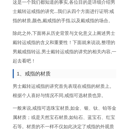
牛
的
年
家
的
相
的
黄
这是一个我们都知道的事实, 各位目的是详细介绍男
和
女
运
吉
男
同
在
道
士戴转运戒指的讲究...我们从四个方面进行证明:戒
猴
财
程
日
人
七
2
吉
指的材质,颜色,戴戒指的手指,以及戴戒指的场合。
的
运
全
1
2
月
0
日
除此之外,下面将从历史背景与文化意义上阐述男士
婚
怎
了
2
0
买
2
2
戴转运戒指的含义和重要性！下面就来说说,整理的
姻
么
解
月
2
车
6
2
男戴戒指转运,男士戴转运戒指的讲究的相关内容,一
配
样
2
1
6
最
年
号
起去看吧！
对
1
0
5
年
好
运
吉
1、戒指的材质
智
9
2
日
运
的
势
日
慧
8
3
是
势
吉
2
男士戴转运戒指的讲究首先表现在戒指的材质上。
7
年
搬
1
日
0
根据个人喜好与情况不同,戒指可选材质也异。
年
属
家
9
2
一般来说,戒指可选珠宝材质,如金、银、钛、铂等金
属
鸡
日
9
6
属材质；或是天然宝石材质,如钻石、蓝宝石、红宝
兔
人
期
9
年
石等。材质的不一样不仅如此决定了戒指的外观质