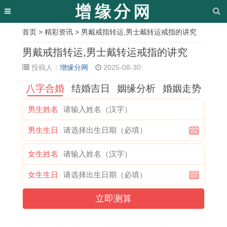
首页
>
精彩资讯
> 男戴戒指转运,男士戴转运戒指的讲究
相
男戴戒指转运,男士戴转运戒指的讲究
关
投稿人：
增缘分网
2025-08-30
文
八字合婚
结婚吉日
姻缘分析
婚姻走势
章
男生姓名
共
1
属
1
1
买
1
2
男生生日
同
9
鸡
2
9
车
9
2
相
8
人
月
9
吉
8
年
女生姓名
处
7
2
1
9
日
3
2
女生生日
的
年
0
5
年
与
年
2
方
属
2
号
属
什
属
号
立即测算
法
兔
3
搬
兔
么
猪
是