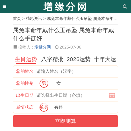
首页
>
精彩资讯
> 属兔本命年戴什么玉吊坠 属兔本命年戴什么手链好
相
属兔本命年戴什么玉吊坠 属兔本命年戴
关
什么手链好
投稿人：
增缘分网
2025-07-06
文
生肖运势
八字精批
2026运势
十年大运
章
黄
7
乔
今
入
剖
阳
十
您的姓名
道
月
迁
年
宅
宫
宅
一
您的性别
男
女
吉
最
放
5
吉
产
风
月
日
好
鞭
月
日
宝
水
十
出生日期
查
的
炮
2
冲
宝
怎
八
感情状态
单身
有伴
询
吉
吉
9
父
吉
样
号
立即测算
安
日
日
号
母
时
选
是