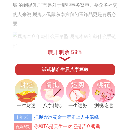
域 的到提升,非常是对于哪些事务繁重、要众多社交
的人来说,属兔人佩戴东南方向的玉饰品更是有所必
要。
展开剩余 53%
3、五行搭配
试试精准生辰八字算命
在依据中医五行学说,五行之间相生相克,有着相互制
约同相互促进的关系。
从而 ,在选择玉饰品时,还有需要考虑五行搭配的问
题。属兔人的本命年属土,土的相生之物为金,所以
一生财运
八字精批
一生运势
测桃花运
金色玉饰品是比较适合的选择！
把握命运黄金十年走上人生巅峰
十年大运
除此之外,属兔人也能够选择以黄、以棕、紫等色系
你和TA是天生一对还是苦命鸳鸯
合婚配对