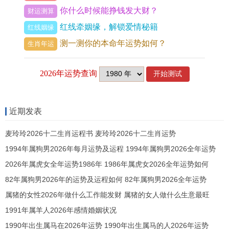
为主的玉饰品,在这些色系也能够同属兔人的本命年
你什么时候能挣钱发大财？
财运测算
五行相生相成。
红线牵姻缘，解锁爱情秘籍
红线姻缘
测一测你的本命年运势如何？
生肖年运
为换个角度,需要看的是,假如选择了五行相克的玉饰
品佩戴,反而会对自己的命运有所不利！所以 ,在选
择玉饰品时,也需要看五行的搭配问题.
4、风水方位
近期发表
以属兔的人们在选择玉饰品时还需要考虑到风水方
麦玲玲2026十二生肖运程书 麦玲玲2026十二生肖运势
位问题。
1994年属狗男2026年每月运势及运程 1994年属狗男2026全年运势
假如玉饰品的风水方位不合适,就会作用其起到的作
2026年属虎女全年运势1986年 1986年属虎女2026全年运势如何
用！在风水学上,佩戴玉饰品的最佳方位为右手,由于
82年属狗男2026年的运势及运程如何 82年属狗男2026全年运势
右手为人体气场最为活跃的部位,能够更好地发挥玉
属猪的女性2026年做什么工作能发财 属猪的女人做什么生意最旺
1991年属羊人2026年感情婚姻状况
的作用。
1990年出生属马在2026年运势 1990年出生属马的人2026年运势