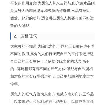
农
是
平安的作用,能够为属兔人带来吉祥与庇护;紫水晶则
历
哪
是提升人的精神境界和气质的好选择;水晶有招财、
几
驱煞、辟邪的功能,适合哪些属兔人想要打破不好运
天
势的人佩戴。
2、属相旺气
大家可能不知道,为除此之外,不同的玉石颜色也有着
不同的作用,属兔的人们行按照自己的喜好来选择适
合自己的玉石颜色！当依据传统文化的观念,所有
的...都属相都有着不同的旺气方位,佩戴与自己属相
相对应的宝石行增强运势,让自己更加顺利地度过本
命年。
属兔人的旺气方位为东南方,佩戴东南方向的玉饰品
可以带来好运和顺利,使自己的财运、以情感等在领