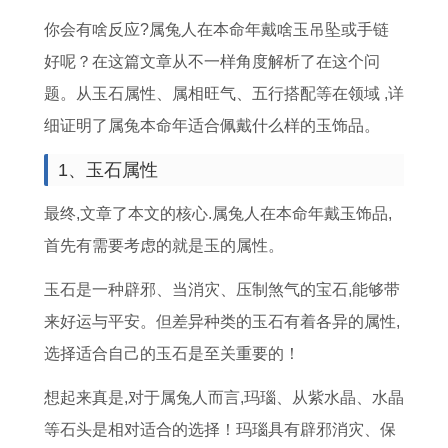
门
提
查
搬
生
吉
吉
提
你会有啥反应? 属兔人在本命年戴啥玉吊坠或手链
吉
车
询
家
肖
日
日
车
好呢？在这篇文章从不一样角度解析了在这个问
日
是
乔
吉
入
2
丑
吉
题。从玉石属性、属相旺气、五行搭配等在领域 ,详
8
什
迁
日
宅
0
山
日
细证明了属兔本命年适合佩戴什么样的玉饰品。
月
么
鞭
5
吉
2
未
吗
黄
7
炮
月
日
4
向
十
1、玉石属性
道
月
断
2
冲
年
阳
一
最终,文章了本文的核心.属兔人在本命年戴玉饰品,
吉
提
了
7
属
剖
宅
月
首先有需要考虑的就是玉的属性。
日
车
什
号
相
宫
入
十
玉石是一种辟邪、当消灾、压制煞气的宝石,能够带
查
的
么
几
能
产
宅
八
来好运与平安。但差异种类的玉石有着各异的属性,
询
最
意
点
去
2
吉
号
选择适合自己的玉石是至关重要的！
最
佳
思
搬
祝
月
日
阴
准
日
家
贺
吉
历
想起来真是,对于属兔人而言,玛瑙、从紫水晶、水晶
确
子
好
吗
日
等石头是相对适合的选择！玛瑙具有辟邪消灾、保