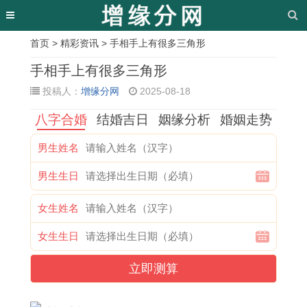
首页
>
精彩资讯
> 手相手上有很多三角形
相
手相手上有很多三角形
关
投稿人：
增缘分网
2025-08-18
文
八字合婚
结婚吉日
姻缘分析
婚姻走势
章
男生姓名
共
1
属
1
1
买
1
2
男生生日
同
9
鸡
2
9
车
9
2
相
8
人
月
9
吉
8
年
女生姓名
处
7
2
1
9
日
3
2
女生生日
的
年
0
5
年
与
年
2
方
属
2
号
属
什
属
号
立即测算
法
兔
3
搬
兔
么
猪
是