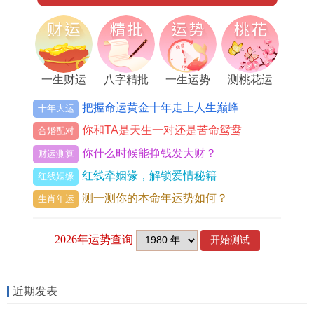
一生财运
八字精批
一生运势
测桃花运
把握命运黄金十年走上人生巅峰
十年大运
你和TA是天生一对还是苦命鸳鸯
合婚配对
你什么时候能挣钱发大财？
财运测算
红线牵姻缘，解锁爱情秘籍
红线姻缘
测一测你的本命年运势如何？
生肖年运
近期发表