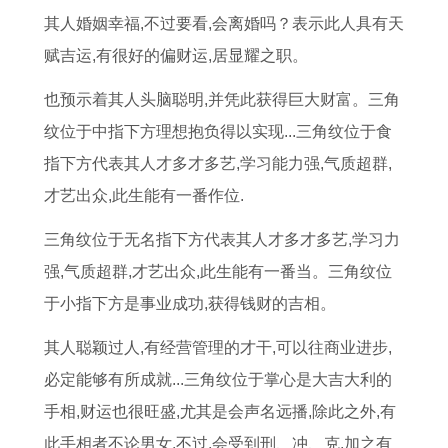
女
每
吗
年
1
其人婚姻幸福,不过要看,会离婚吗？表示此人具有天
2
月
属
9
赋吉运,有很好的偏财运,居显耀之职。
0
运
兔
8
也预示着其人头脑聪明,并凭此获得巨大财富。三角
2
势
的
3
纹位于中指下方理想抱负得以实现...三角纹位于食
6
预
男
年
指下方代表其人才多才多艺,学习能力强,气质超群,
年
测
生
属
才艺出众,此生能有一番作位.
财
在
猪
运
2
的
三角纹位于无名指下方代表其人才多才多艺,学习力
怎
0
运
强,气质超群,才艺出众,此生能有一番当。三角纹位
么
2
势
于小指下方是事业成功,获得钱财的吉相。
样
6
如
其人聪颖过人,有经营管理的才干,可以往商业进步,
年
何
必定能够有所成就...三角纹位于掌心是大吉大利的
运
手相,财运也很旺盛,尤其是会声名远播,除此之外,有
势
此手相者不论男女,不过,会受到刑、冲、克,加之有