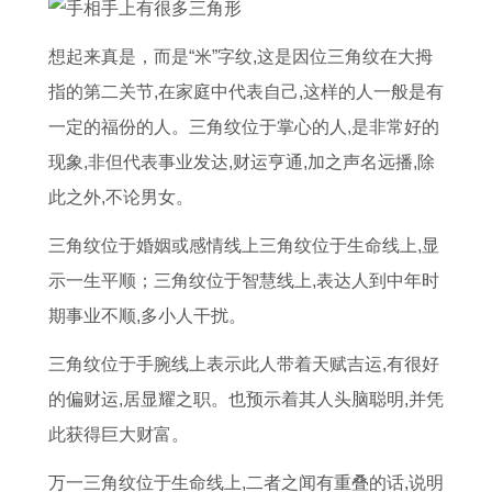
牛
的
年
家
的
相
的
黄
和
女
运
吉
男
同
在
道
想起来真是，而是“米”字纹,这是因位三角纹在大拇
猴
财
程
日
人
七
2
吉
指的第二关节,在家庭中代表自己,这样的人一般是有
的
运
全
1
2
月
0
日
一定的福份的人。三角纹位于掌心的人,是非常好的
婚
怎
了
2
0
买
2
2
现象,非但代表事业发达,财运亨通,加之声名远播,除
姻
么
解
月
2
车
6
2
此之外,不论男女。
配
样
2
1
6
最
年
号
三角纹位于婚姻或感情线上三角纹位于生命线上,显
对
1
0
5
年
好
运
吉
示一生平顺；三角纹位于智慧线上,表达人到中年时
智
9
2
日
运
的
势
日
期事业不顺,多小人干扰。
慧
8
3
是
势
吉
2
7
年
搬
1
日
0
三角纹位于手腕线上表示此人带着天赋吉运,有很好
年
属
家
9
2
的偏财运,居显耀之职。也预示着其人头脑聪明,并凭
属
鸡
日
9
6
此获得巨大财富。
兔
人
期
9
年
万一三角纹位于生命线上,二者之闻有重叠的话,说明