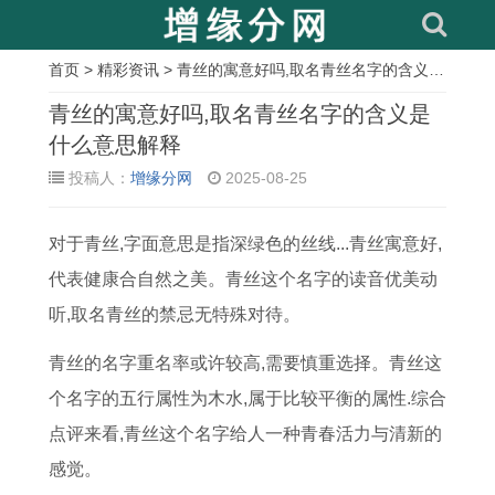
首页
>
精彩资讯
> 青丝的寓意好吗,取名青丝名字的含义是什么意思解释
相
青丝的寓意好吗,取名青丝名字的含义是
关
什么意思解释
投稿人：
增缘分网
2025-08-25
文
章
对于青丝,字面意思是指深绿色的丝线...青丝寓意好,
黄
7
乔
今
入
剖
阳
十
代表健康合自然之美。青丝这个名字的读音优美动
道
月
迁
年
宅
宫
宅
一
听,取名青丝的禁忌无特殊对待。
吉
最
放
5
吉
产
风
月
日
好
鞭
月
日
宝
水
十
青丝的名字重名率或许较高,需要慎重选择。青丝这
查
的
炮
2
冲
宝
怎
八
个名字的五行属性为木水,属于比较平衡的属性.综合
询
吉
吉
9
父
吉
样
号
点评来看,青丝这个名字给人一种青春活力与清新的
安
日
日
号
母
时
选
是
感觉。