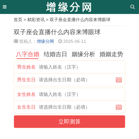
首页
>
精彩资讯
> 双子座会直播什么内容来博眼球
相
双子座会直播什么内容来博眼球
关
投稿人：
增缘分网
2025-06-11
文
八字合婚
结婚吉日
姻缘分析
婚姻走势
章
男生姓名
门
1
农
属
9
本
1
活
男生生日
槛
9
历
鼠
2
周
9
人
下
8
七
人
年
天
7
立
女生姓名
放
3
月
农
属
宜
7
碑
女生生日
铜
年
属
历
猴
搬
年
生
钱
的
蛇
六
女
家
属
基
立即测算
选
属
人
月
2
吗
蛇
吉