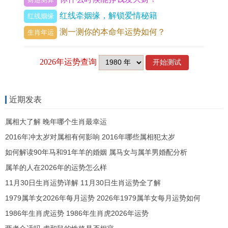
但是万一有什么东西事情，他们也不会随随便便的
红线牵姻缘，解锁爱情秘籍
红线姻缘
就报复。当...时双子座要是有仇人的话，他们为了
测一测你的本命年运势如何？
生肖年运
能够让自己的前途，也会选择尽量把这个仇人变得
特别的黑化。
说实话， 既然看不起 双子座的性格是很外向的，他
们有很多人也会玩~也有很多人都是跟着双子座打
近期发表
成一片的,他们喜欢热闹，经常会去结交一些朋友、
属相大了解 晚年哪个生肖最幸运
并且这些朋友里有双子座的有 - 这些朋友能够为他
2016年冲太岁对属相有何影响 2016年哪些属相犯太岁
们的生活带来很大的乐趣。
如何解读90年马和91年羊的婚姻 属马女与属羊男婚配分析
而双子座再很多人的眼中是最不能够接受的那种
属羊的人在2026年的运势怎么样
人，他们觉得自己并不是很优秀、他们也没有这样
11月30日生肖运势详解 11月30日生肖运势全了解
的自信。
1979属羊女2026年每月运势 2026年1979属羊女每月运势如何
1986年生肖虎运势 1986年生肖虎2026年运势