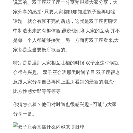
吉
猪
搬
运
0
吉
2
日
说真的、双子座双子座十分享受跟着大家分享，大
日
女
家
势
2
日
0
对
家分享的感觉~只要大家都能够知道双子座再聊啥
门
在
吉
的
6
周
2
联
话题，就会有聊不完的话题，这就是双子座再聊天
槛
2
日
含
年
六
6
小
中制造出来的有趣体验,虽说他们和大家的互动,并不
下
0
腊
义
运
周
年
门
是每一个人都能够接受，另一方面再双子座看来,大
放
2
月
是
势
日
整
专
家都是应当要畅所欲言的。
铜
6
搬
什
及
适
体
用
特别是是遇到大家相互吐槽的时候,双子座这时候就
钱
年
家
么
运
合
运
对
会很有兴趣。 双子座会晒那类时尚节目 双子座很愿
有
运
吉
属
程
搬
势
联
意跟大家分享自己再网上里所看到的最新的潮流~
什
势
日
鼠
9
家
分
比方性感女郎等等等等！
么
如
一
人
2
吗
析
你猜怎么着？他们对时尚也很感兴趣 - 可能与大家
寓
何
览
农
年
1
分享一番。
意
1
表
历
属
9
9
八
猴
7