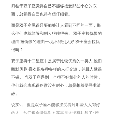
8
月
女
7
归咎于双子座觉得自己不能够接受那些小众的东
3
运
2
年
西，总觉得自己也得有些仔细看。
年
势
0
属
而是双子座觉得只要能够让人看到不同的一面，那
属
详
2
蛇
么他们也就能够和别人很聊得来。 双子座拉仇恨的
猪
解
6
2
理由 拉仇恨的理由一:见不得别人好 双子座会拉仇
女
年
0
恨吗？
2
整
2
0
体
6
双子座再十二星座中是属于比较优秀的一类人,他们
2
运
年
幽默风趣,喜欢跟各种各样的人打交道，并且人缘很
6
势
运
不错。 当双子座遇到一个很不好相处的人的时候，
年
势
他们就会表现得略微没有耐心，总是想着要寻求清
运
及
静。
势
运
说实话 - 但是双子座不能够接受看到那些人人都好
如
程
的人，他们也会觉得对方实再是太没有礼貌了~所