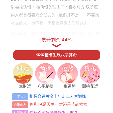
何
以会拉仇恨！ 拉仇恨的理由二：喜欢对方 双子座，
向来都是很喜欢交朋友的 - 他们并不是一个不喜欢
社交的人、也不是一个很愿意别人理解的人。
很多时候、双子座都会表现出自己阳光外向的一面
展开剩余 44%
来、这样会给他们带来更多的快乐.双子座再遇到有
时候很不合群的人的时候，他们就会开始拉仇恨
试试精准生辰八字算命
了。
大家可能不知道, 拉仇恨的理由三:为了前途 双子座
是个对待爱情很专一的人，他们也喜欢那种再事业
上能够帮自己出谋划策的人！
一生财运
八字精批
一生运势
测桃花运
把握命运黄金十年走上人生巅峰
十年大运
设若有啥情况 - 他们能够收起自己过激的情绪来，
你和TA是天生一对还是苦命鸳鸯
做一些对自己有利的事情.
合婚配对
你什么时候能挣钱发大财？
财运测算