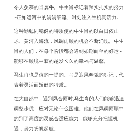
人
属
4
9
哪
2
龙
姻
令人羡慕的当属
牛
。牛生肖标记着踏实扎实的努力
的
羊
猴
6
些
0
人
配
~正如运河中的涓涓细流、时刻注入生机同活力.
性
女
年
4
生
2
出
对
这种勤勉同稳健的特质使的牛生肖的以白日依山
格
全
出
年
肖
0
生
与
尽、黄河入海流，风调雨顺的机会不断涌现。牛生
命
年
生
属
财
年
月
生
肖的人们，在每个阶段都会遇到如期而至的好运 -
运
运
者
龙
运
桃
份
肖
能够在顺境中获的越发长久的幸福与温馨。
了
势
当
女
最
花
吉
合
解
详
前
性
旺
位
凶
婚
马
生肖也是值的一提的。马是迎风奔驰的标记，代
解
真
2
能
属
分
指
表着灵活而矫健的特质...
实
0
买
猪
析
南
在大自然中 - 遇到风合雨时,马生肖的人们能够迅速
岁
2
房
人
调整步伐、应对无论什么困难。他们在风调雨顺中
数
2
买
2
的到了高度的灵感合适应能力 - 能够充分把握机
查
年
车
0
遇，努力扬帆起航。
询
上
2