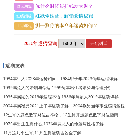
你什么时候能挣钱发大财？
财运测算
要我说啊，顺应自然、适应变化 - 将是通向幸福的
红线牵姻缘，解锁爱情秘籍
红线姻缘
一条康庄大道...让咱们对那些生肖中饱受风调雨顺
测一测你的本命年运势如何？
生肖年运
祝福的人们表示祝贺 - 并希望所有的...都人都能够
在美丽的自然领域中，享更多红利与喜悦。
【2、风调雨顺打一个生肖数字,诗意解读解
答揭晓落实】
近期发表
大家可能不知道、让我们心怀感激，顺应自然，迎
1984年生人2023年运势如何，1984甲子年2023兔年运程详解
接更加幸福的人生旅程。
1999属兔人的婚姻与命运 1999兔年出生者姻缘与命理分析
风调雨顺 - 打一个生肖数字，诗意解读解答揭晓落
1936年属鼠的2019年运程不错 1936年属鼠人2019年运势详解
实在这个广袤的世界,自然是人们生活的根基.
2004年属猴男2021上半年运势了解，2004猴男当年事业感情运程
12生肖的颜色数字财位吉祥物，12生肖开运颜色数字财位指南
风跟雨是大自然的精灵,代表着丰收跟繁荣。而生肖
1976年出生生肖什么,1976年属龙人的命运与性格了解
- 是咱们传统文化中独特的符号 - 寄托着人们对美好
11月这几个生肖,11月生肖运势吉凶全了解