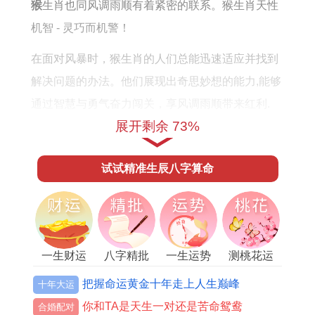
半
0
猴
生肖也同风调雨顺有着紧密的联系。猴生肖天性
年
年
机智 - 灵巧而机警！
事
感
在面对风暴时，猴生肖的人们总能迅速适应并找到
业
情
解决问题的办法。他们展现出奇思妙想的能力,能够
财
与
通过智慧与勇气奋力闯关，享风调雨顺带来红利.
运
桃
展开剩余 73%
在这个充满了变幻合挑战的世界里，我们按理说向
感
花
那些跟风调雨顺相关的生肖致敬.他们通过自身的特
情
方
试试精准生辰八字算命
质合努力,不断追求平衡与与谐，与大自然达成了默
运
位
契.
势
详
解
无论是龙、牛、马、还是猴~他们在顺境中展现出
一生财运
八字精批
一生运势
测桃花运
韧性同智慧，幸福同成功紧随其后。大家能够从这
些生肖的特质中汲取灵感 - 在追求风调雨顺的在培
把握命运黄金十年走上人生巅峰
十年大运
养自身的品质。
你和TA是天生一对还是苦命鸳鸯
合婚配对