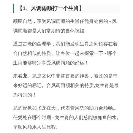
么
2
人
女
钱
2
的
的
【1、风调雨顺打一个生肖】
生
0
2
2
买
0
几
女
肖
2
0
0
车
2
月
人
顺应自然，享受风调雨顺的生肖任凭身处何的 - 风
年
3
2
2
买
0
出
婚
调雨顺都是人们常期待的自然祝福...
,
年
1
2
房
年
生
配
通过古老的命理学，我们能发现生肖之间也存在着
1
运
年
上
的
感
最
,
合自然相似的特质。让各位一起来探索一下 - 哪个
9
势
年
半
生
情
好
1
生肖能够特别享受风调雨顺的好运！
9
运
龄
年
肖
运
,
9
来看
龙
。龙是文化中非常首要的神兽，被觉的是带
9
程
对
运
，
势
1
8
来好运的标记。合风调雨顺相关的特质,龙生肖是最
年
2
照
势
2
好
9
2
为特别的！
出
0
表
分
0
不
7
属
生
2
2
析
1
好
6
狗
龙的形象如飞龙在天，代表着风势的助力合顺畅...
属
3
0
,
6
属
年
女
任凭处在哪个时期 - 龙生肖的人们总能够如鱼的水,
兔
年
0
1
年
猪
属
婚
享顺风顺水人生旅程。