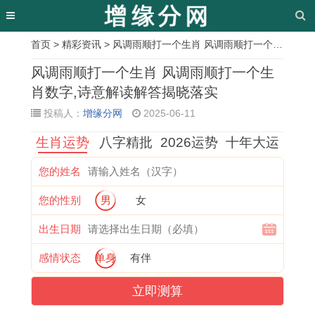
首页
>
精彩资讯
> 风调雨顺打一个生肖 风调雨顺打一个生肖数字,诗意解读解答揭晓落实
相
风调雨顺打一个生肖 风调雨顺打一个生
关
肖数字,诗意解读解答揭晓落实
投稿人：
增缘分网
2025-06-11
文
生肖运势
八字精批
2026运势
十年大运
章
1
1
2
1
2
1
1
1
您的姓名
9
5
0
9
0
9
9
9
您的性别
男
女
9
年
0
6
1
8
7
8
9
属
4
4
6
3
6
2
出生日期
年
羊
年
年
年
年
年
年
感情状态
单身
有伴
属
女
属
属
赚
属
属
属
立即测算
什
命
猴
龙
大
猪
龙
狗