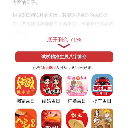
配
方面的日子。
吗
根据2025年1月的黄历，若能选择合适的吉日提
车，不仅能够确保新车上路平安、也能标记着好运
的到来。
展开剩余 71%
2025年1月适宜提车的吉日
试试精准生辰八字算命
根据2025年1月的黄历~我们能挑选出以下几个适合
提车的吉日。
已有
156,863
人分析，
97.6%
好评。
下面是2025年1月的吉日推荐跟宜忌事项:
日期
宜
忌
搬家吉日
结婚吉日
订婚吉日
提车吉日
2025年1月5
安床、入宅、提
动土
日
车