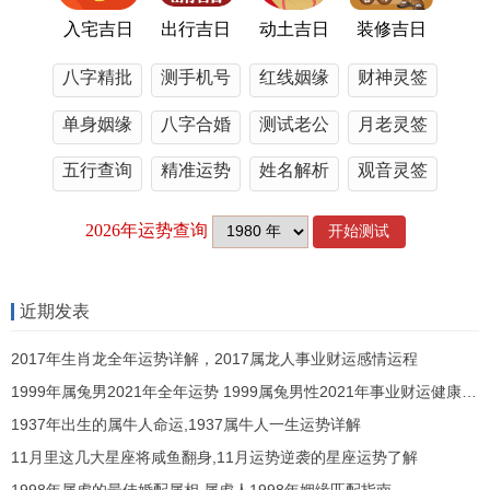
2025年1月8
嫁娶、祭祀、提
栽种
入宅吉日
出行吉日
动土吉日
装修吉日
日
车
八字精批
测手机号
红线姻缘
财神灵签
2025年1月11
安床、提车、搬
开业
单身姻缘
八字合婚
测试老公
月老灵签
日
家
五行查询
精准运势
姓名解析
观音灵签
2025年1月15
祭祀、开市、提
动土
日
车
2025年1月18
安床、开市、提
动土、破
日
车
土
近期发表
2025年1月吉日提车的文化标记
2017年生肖龙全年运势详解，2017属龙人事业财运感情运程
1999年属兔男2021年全年运势 1999属兔男性2021年事业财运健康运势
在传统文化中，选择吉日提车有着浓厚的标记意
1937年出生的属牛人命运,1937属牛人一生运势详解
义。
11月里这几大星座将咸鱼翻身,11月运势逆袭的星座运势了解
每一个选择的吉日，都承载着对以后的日子的美好