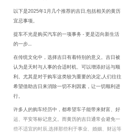
回
理
1
局
女
龙
龙
人
头
与
9
了
性
命
人
2
以下是2025年1月几个推荐的吉日,包括相关的黄历
几
运
8
解
格
理
事
0
宜忌事项。
率
势
0
事
运
业
2
提车不光是购买汽车的一项事务 - 更是迈向新生活
大
了
属
业
势
运
5
的一步...
解
猴
婚
分
势
年
在传统文化中，选择吉日有着特别的意义。吉日被
与
姻
析
走
运
认为是天时与人事的合适时机、可以增添好运与顺
1
详
向
势
利。尤其是对于购车这类较为重要的决定,人们往往
9
解
吉
希望借助吉日来消除一切不利因素，让一切顺利进
7
凶
行。
7
详
属
解
许多人的购车经历中，都希望车子能带来财富、好
蛇
运、平安等标记意义。而黄历的吉日通常会避免一
相
些不适宜的时辰,选择那些利于事业、婚姻、财运等