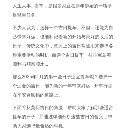
燃
了
和
1
女
人
宝
牛
人生大事...提车，是很多家庭在新年伊始的一项举
的
什
1
9
一
双
性
人
足轻重任务。
生
么
9
8
生
龙
格
的
不少人认为，选择一个吉日提车、不但…还能为自
肖
事
7
7
命
相
优
全
己带来好运，也能标记着新的开始与美好的以后的
,
1
7
年
运
遇
势
年
日子。传统文化中，黄历上的吉日常被用来选择各
1
9
年
属
,
了
了
运
种重要活动的时机~而选个吉日提车，往往寓意着
1
8
属
兔
1
解
解
势
顺利与顺风顺水...
月
9
蛇
人
9
,
，
,
哪
年
的
命
9
1
2
1
那么2025年1月的那一些日子适宜提车呢？选择一
些
出
婚
运
5
9
0
9
个适合的吉日、能为新的一年带来好运 - 开车行驶
生
生
姻
与
年
7
1
8
在平安合顺畅的道路上。
肖
人
配
风
乙
6
8
5
下面将从黄历吉日的角度、帮助大家了解那些适合
旧
的
对
水
亥
年
年
属
提车的日子 - 并通过详细分析这些吉日的含义，帮
爱
命
,
布
猪
双
属
牛
助大家选择最合适的时机。