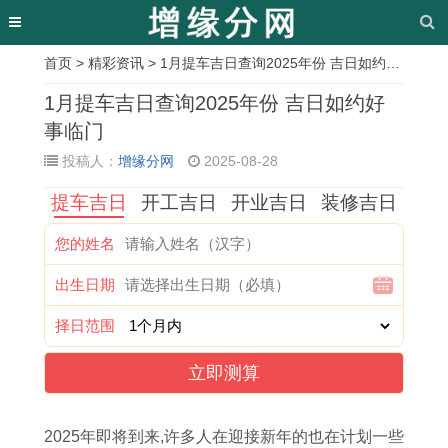
首页
>
精彩资讯
> 1月提车吉日查询2025年份 吉日如约好事临门
相
1月提车吉日查询2025年份 吉日如约好
关
事临门
投稿人：
增缘分网
2025-08-28
文
提车吉日
开工吉日
开业吉日
装修吉日
章
1
1
1
1
1
1
2
1
您的姓名
1
9
9
9
9
9
0
9
出生日期
月
8
8
8
9
7
1
8
份
9
0
7
5
6
2
5
择日范围
旧
年
年
属
年
年
年
年
立即测算
情
发
属
兔
属
属
龙
本
重
生
猴
，
猪
龙
宝
命
2025年即将到来,许多人在迎接新年的也在计划一些