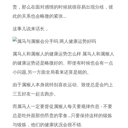
吉
猪
搬
运
0
吉
2
日
责，那么在面对感情的时候就很容易出现分歧，彼
日
女
家
势
2
日
0
对
此的关系也会略微的紧张...
门
在
吉
的
6
周
2
联
槛
2
日
含
年
六
6
小
这事儿说来话长，
下
0
腊
义
运
周
年
门
放
2
月
是
势
日
整
专
属马人和属猴人的健康运势怎么样 属马人和属猴人
铜
6
搬
什
及
适
体
用
的健康运势还是略微好的、即使有时候也会有一点
钱
年
家
么
运
合
运
对
小问题,另一方面全局看来还算是能的。
有
运
吉
属
程
搬
势
联
什
势
日
鼠
9
家
分
由于属猴人本身就特别喜欢运动、致使总是会约上
么
如
一
人
2
吗
析
三五好友一起去跑步。
寓
何
览
农
年
1
而属马人一定要督促属猴人每天要规律作息 - 不要
意
1
表
历
属
9
总是吃外面那些昂贵的零食...只要保持这样的锻炼
9
八
猴
7
与锻炼，他们的健康状况会很不错.