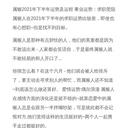
8
月
女
7
属猴2021年下半年运势及运程 事业运势：求职受阻
3
运
2
年
属猴人在2021年下半年的求职运势比较差，即使也
年
势
0
属
有心想职~但是找不到目标。
属
详
2
蛇
猪
解
6
2
属猴人是那种有点胆怯的人，他们的害羞都是因为
女
年
0
不敢说出来 - 人家都会笑话你，于是最终属猴人就
2
整
2
不敢轻易的和人开口了...
0
体
6
你猜怎么着？在这个六月 - 他们就会被人给排斥
2
运
年
了，要主动去寻求别人的帮忙，而属猴人还不知道
6
势
运
~到底该怎么做还算好。 爱情运势:偶尔浪漫 属猴人
年
势
在感情方面的演化还是挺不错的~就算恋爱中的属
运
及
猴人总是会跟另一半拌嘴吵架，可是彼此都不会记
势
运
恨对方,他们觉得这样的生活挺好的~两个人一起携
如
程
手走过都挺好的。