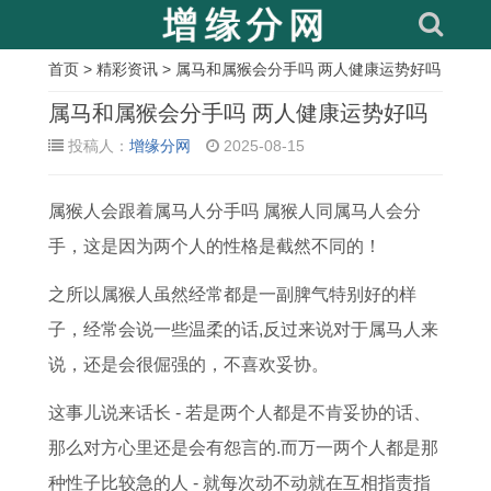
首页
>
精彩资讯
> 属马和属猴会分手吗 两人健康运势好吗
相
属马和属猴会分手吗 两人健康运势好吗
关
投稿人：
增缘分网
2025-08-15
文
属猴人会跟着属马人分手吗 属猴人同属马人会分
章
手，这是因为两个人的性格是截然不同的！
门
1
农
属
9
本
1
活
槛
9
历
鼠
2
周
9
人
之所以属猴人虽然经常都是一副脾气特别好的样
下
8
七
人
年
天
7
立
子，经常会说一些温柔的话,反过来说对于属马人来
放
3
月
农
属
宜
7
碑
说，还是会很倔强的，不喜欢妥协。
铜
年
属
历
猴
搬
年
生
这事儿说来话长 - 若是两个人都是不肯妥协的话、
钱
的
蛇
六
女
家
属
基
那么对方心里还是会有怨言的.而万一两个人都是那
选
属
人
月
2
吗
蛇
吉
种性子比较急的人 - 就每次动不动就在互相指责指