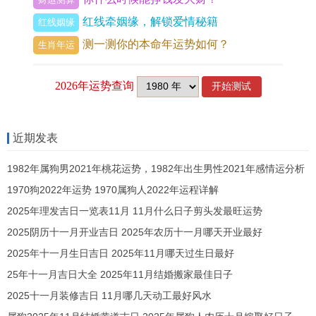
风水学建议，在这个方位上适合摆放一些代表跟谐
红线牵姻缘，解锁爱情秘籍
红线姻缘
的物品,如陶瓷摆件或有标记意义的图画,这些物品能
测一测你的本命年运势如何？
生肖年运
起到调节气场的作用，确保家庭氛围温馨且充满
爱...
北方位：事业与学业的支持
近期发表
北方位一般与水元素相关，标记着智慧同事业运
1982年属狗男2021年桃花运势，1982年出生男性2021年感情运分析
势。
1970狗2022年运势 1970属狗人2022年运程详解
风水学认为，北方能够为居住或办公环境中的个人
2025年理发吉日一览表11月 11月什么日子剪头发最旺运势
提供源源不断的事业迈进动力！格外对于那些正处
2025阴历十一月开业吉日 2025年农历十一月哪天开业最好
于事业演化关键阶段的人北方的能量能够帮助提升
2025年十一月生日吉日 2025年11月哪天过生日最好
工作效率，增加领导机会和升职的概率。
25年十一月吉日大全 2025年11月结婚搬家最佳日子
2025十一月装修吉日 11月哪几天动工最好风水
学术研究也看的出来,在这个方位上学习与工作的效