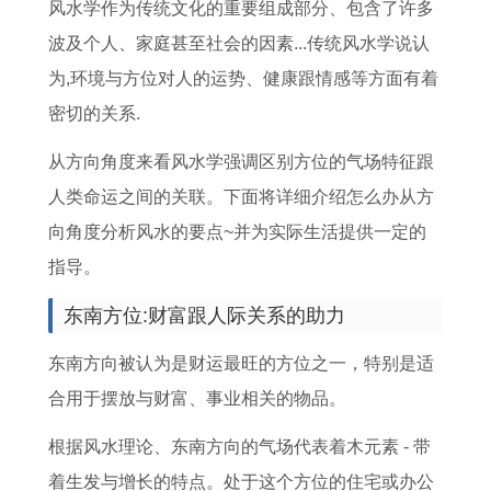
女
人
的
适
0
月
适
月
风水学作为传统文化的重要组成部分、包含了许多
终
本
几
合
2
办
合
份
波及个人、家庭甚至社会的因素...传统风水学说认
身
命
月
提
5
百
结
迁
为,环境与方位对人的运势、健康跟情感等方面有着
命
年
出
车
年
天
婚
坟
密切的关系.
运
结
生
2
十
酒
吗
吉
从方向角度来看风水学强调区别方位的气场特征跟
1
婚
好
0
一
吉
2
日
人类命运之间的关联。下面将详细介绍怎么办从方
9
择
,
2
月
日
0
查
向角度分析风水的要点~并为实际生活提供一定的
6
吉
1
5
2
2
2
询
指导。
4
日
9
年
0
0
5
表
东南方位:财富跟人际关系的助力
属
,
9
1
2
2
年
2
龙
1
2
1
5
5
十
0
东南方向被认为是财运最旺的方位之一，特别是适
女
9
猴
月
年
年
一
2
合用于摆放与财富、事业相关的物品。
性
9
年
最
1
宝
月
5
根据风水理论、东南方向的气场代表着木元素 - 带
一
7
出
佳
1
宝
十
年
着生发与增长的特点。处于这个方位的住宅或办公