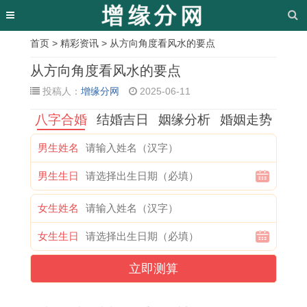
首页
>
精彩资讯
> 从方向角度看风水的要点
相
从方向角度看风水的要点
关
投稿人：
增缘分网
2025-06-11
文
八字合婚
结婚吉日
姻缘分析
婚姻走势
章
男生姓名
1
1
1
农
乔
2
农
2
男生生日
9
9
9
历
迁
0
历
0
6
9
9
十
新
2
十
2
女生姓名
4
7
2
一
居
5
一
5
女生生日
年
年
年
月
吉
年
月
年
属
属
属
哪
日
十
十
1
立即测算
龙
牛
猴
天
2
一
七
1