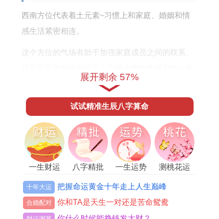
西南方位代表着土元素~习惯上和家庭、婚姻和情
感生活紧密相连。
这个方位的气场有助于加强家庭成员之间的联系、
提升家庭的与谐与稳定！在风水学中西南方向一般
展开剩余 57%
被认为是夫妻的守护方位，特别适合夫妻床位的摆
放或是情侣关系的培养.
试试精准生辰八字算命
通过合理调整家居布置、可以增强婚姻的稳固与感
情的深厚。
一生财运
八字精批
一生运势
测桃花运
西南方位也同母亲与家庭主妇的运势息息相关，尤
把握命运黄金十年走上人生巅峰
十年大运
其在家庭生活中西南方位的能量能有效地促进家庭
你和TA是天生一对还是苦命鸳鸯
合婚配对
成员的健康与幸福。
你什么时候能挣钱发大财？
财运测算