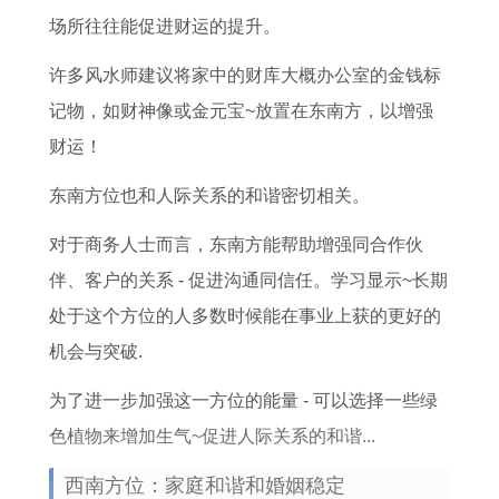
生
属
生
提
月
百
七
1
场所往往能促进财运的提升。
运
牛
月
车
搬
天
结
1
许多风水师建议将家中的财库大概办公室的金钱标
势
本
份
黄
新
宴
婚
月
记物，如财神像或金元宝~放置在东南方，以增强
详
命
吉
道
家
择
吉
最
财运！
解
年
凶
吉
好
吉
日
佳
结
分
日
日
日
查
迁
东南方位也和人际关系的和谐密切相关。
婚
析
子
攻
询
坟
对于商务人士而言，东南方能帮助增强同合作伙
吉
查
略
日
伴、客户的关系 - 促进沟通同信任。学习显示~长期
日
询
子
处于这个方位的人多数时候能在事业上获的更好的
选
有
机会与突破.
吉
哪
避
些
为了进一步加强这一方位的能量 - 可以选择一些绿
太
色植物来增加生气~促进人际关系的和谐...
岁
西南方位：家庭和谐和婚姻稳定