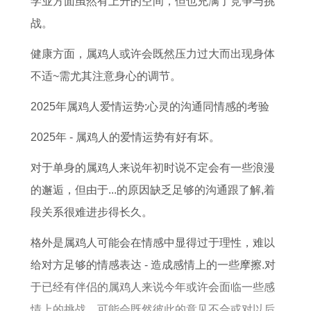
学业方面虽然有上升的空间，但也充满了竞争与挑
生
提
月
百
七
1
道
1
战。
月
车
搬
天
结
1
吉
1
份
黄
新
宴
婚
月
日
月
健康方面，属鸡人或许会既然压力过大而出现身体
吉
道
家
择
吉
最
推
最
不适~需尤其注意身心的调节。
凶
吉
好
吉
日
佳
荐
佳
2025年属鸡人爱情运势:心灵的沟通同情感的考验
分
日
日
日
查
迁
结
析
子
攻
询
坟
婚
2025年 - 属鸡人的爱情运势有好有坏。
查
略
日
黄
对于单身的属鸡人来说年初时说不定会有一些浪漫
询
子
道
的邂逅，但由于...的原因缺乏足够的沟通跟了解,着
有
吉
段关系很难进步得长久。
哪
日
格外是属鸡人可能会在情感中显得过于理性，难以
些
推
给对方足够的情感表达 - 造成感情上的一些摩擦.对
荐
于已经有伴侣的属鸡人来说今年或许会面临一些感
情上的挑战、可能会既然彼此的意见不合或对以后