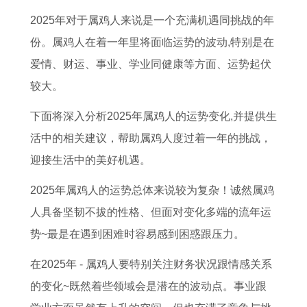
的
适
0
月
适
月
月
十
2025年对于属鸡人来说是一个充满机遇同挑战的年
几
合
2
办
合
份
8
一
份。属鸡人在着一年里将面临运势的波动,特别是在
月
提
5
百
结
迁
日
月
爱情、财运、事业、学业同健康等方面、运势起伏
出
车
年
天
婚
坟
是
结
较大。
生
2
十
酒
吗
吉
吉
婚
好
0
一
吉
2
日
日
吉
下面将深入分析2025年属鸡人的运势变化,并提供生
,
2
月
日
0
查
吗
日
活中的相关建议，帮助属鸡人度过着一年的挑战，
1
5
2
2
2
询
2
查
迎接生活中的美好机遇。
9
年
0
0
5
表
0
询
2025年属鸡人的运势总体来说较为复杂！诚然属鸡
9
1
2
2
年
2
2
2
人具备坚韧不拔的性格、但面对变化多端的流年运
2
1
5
5
十
0
5
0
势~最是在遇到困难时容易感到困惑跟压力。
猴
月
年
年
一
2
结
2
在2025年 - 属鸡人要特别关注财务状况跟情感关系
年
最
1
宝
月
5
婚
5
的变化~既然着些领域会是潜在的波动点。事业跟
出
佳
1
宝
十
年
黄
年