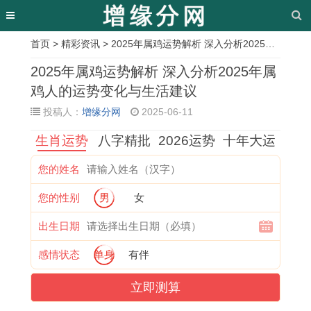
首页
>
精彩资讯
> 2025年属鸡运势解析 深入分析2025年属鸡人的运势变化与生活建议
相
2025年属鸡运势解析 深入分析2025年属
关
鸡人的运势变化与生活建议
投稿人：
增缘分网
2025-06-11
文
生肖运势
八字精批
2026运势
十年大运
章
1
农
乔
2
农
2
2
2
您的姓名
9
历
迁
0
历
0
0
0
您的性别
男
女
9
十
新
2
十
2
2
2
2
一
居
5
一
5
5
5
出生日期
年
月
吉
年
月
年
年
年
感情状态
单身
有伴
属
哪
日
十
十
1
1
阳
立即测算
猴
天
2
一
七
1
1
历