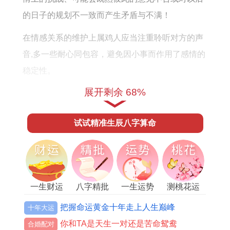
的日子的规划不一致而产生矛盾与不满！
在情感关系的维护上属鸡人应当注重聆听对方的声
音,多一些耐心同包容，避免因小事而作用了感情的
稳定性。
展开剩余 68%
建议:属鸡人可以佩戴祥安阁九艳跟合手链、着款手
链能够有效提升人际关系和感情运势,帮助化解矛
试试精准生辰八字算命
盾、增进与伴侣之间的理解同沟通.
2025年属鸡人财运运势:稳步发展，避免冲动
2025年属鸡人的财运相对称得上平稳,但仍然面临一
一生财运
八字精批
一生运势
测桃花运
定的挑战...
把握命运黄金十年走上人生巅峰
十年大运
不一样是在投资方面,属鸡人简单短期市场波动关系
你和TA是天生一对还是苦命鸳鸯
合婚配对
到，导致做出冲动的决策，着大概会带来财务上的