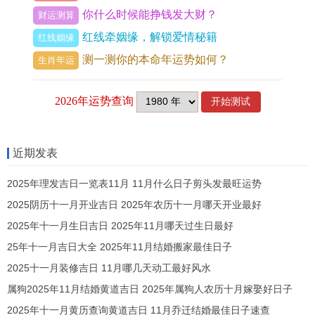
你什么时候能挣钱发大财？
财运测算
损失。
红线牵姻缘，解锁爱情秘籍
红线姻缘
年中财运略有回升,但倘若没有正确的理财规划，仍
测一测你的本命年运势如何？
生肖年运
大概因疏忽而错失一些投资机会...属鸡人应避免过
于冒险的投资行为~理智规划个人财富~保持稳健的
理财态度,才能更好地保障财务安全。
建议:在财运不佳时属鸡人可能在西南方摆放
祥安阁
近期发表
聚宝皆财
的吉祥饰品，它能够帮助改善财运、提升
2025年理发吉日一览表11月 11月什么日子剪头发最旺运势
守财的能力...
2025阴历十一月开业吉日 2025年农历十一月哪天开业最好
2025年属鸡人事业运势:职场压力跟晋升机会并存
2025年十一月生日吉日 2025年11月哪天过生日最好
25年十一月吉日大全 2025年11月结婚搬家最佳日子
在事业方面，2025年属鸡人将面临较大的职场压力
2025十一月装修吉日 11月哪几天动工最好风水
和竞争。
属狗2025年11月结婚黄道吉日 2025年属狗人农历十月嫁娶好日子
尽管属鸡人有出色的能力跟敬业精神，但在着一年
2025年十一月黄历查询黄道吉日 11月乔迁结婚最佳日子速查