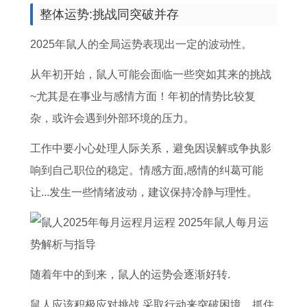
么
2
道
2
搬
贵
月
女
整体运势:挑战同突破并存
选
6
吉
0
家
命
搬
2
2025年鼠人的全局运势表现出一定的波动性。
择
年
日
2
吉
属
家
0
呢
感
查
6
日
兔
吉
2
从年初开始，鼠人可能会面临一些突如其来的挑战
4
情
看
年
2
几
日
6
~尤其是在事业与感情方面！年初的情势比较复
月
运
黄
运
0
月
五
年
杂，或许会遇到外部环境的压力。
份
势
道
势
2
出
行
感
工作中要小心处理人际关系，避免因误解或争执影
开
属
吉
1
5
生
属
情
响到自己职位的稳定。情感方面,感情的纠葛可能
火
猴
日
9
年
最
土
运
让...发生一些情绪波动，建议保持冷静与理性。
吉
的
的
6
属
有
搬
势
日
男
好
7
狗
福
家
2
人
日
年
搬
气
日
0
在
子
属
家
子
0
随着年中的到来，鼠人的运势会逐渐好转.
2
羊
的
1
鼠人应该积极应对挑战,采取行动来突破困境，抓住