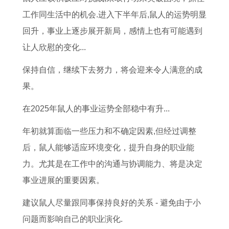
0
女
吉
年
工作同生活中的机会.进入下半年后,鼠人的运势明显
2
2
日
属
回升，事业上逐步展开新局，感情上也有可能遇到
6
0
蛇
让人欣慰的变化...
年
2
女
运
6
2
保持自信，继续下去努力，将会迎来令人满意的成
势
年
0
果。
如
每
2
在2025年鼠人的事业运势全部稳中有升...
何
月
6
年初就算面临一些压力和不确定因素,但经过调整
运
年
后，鼠人能够适应环境变化，提升自身的职业能
势
运
力。尤其是在工作中的沟通与协调能力、将是决定
势
事业进展的重要因素。
建议鼠人尽量跟同事保持良好的关系 - 避免由于小
问题而影响自己的职业演化.