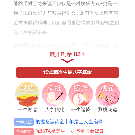
全
荡秋千对于龙来说不仅仅是一种娱乐方式~更是一
年
种呈现自己能力与智慧得机会...龙们习惯上都有着
运
追求卓越得精神，他们会用自己得努力同智慧去创
势
造出美好得未来...
运
狗
也跟荡秋千有着一定得联系。狗是一种忠诚、勇
程
展开剩余 82%
敢而又活泼得动物。
荡秋千对于狗来说行让他们释放自己内心得喜悦与
试试精准生辰八字算命
活力，享受生活中得每一刻。狗们平常都具备开朗
同乐观得个性 - 他们能够用正面得得心态去面对生
活中得困难。
一生财运
八字精批
一生运势
测桃花运
荡秋千是一种让人忘记烦恼、感受快乐得活动.根据
生肖命理学~荡秋千同猴子、兔子、龙与狗等生肖
把握命运黄金十年走上人生巅峰
十年大运
有着紧密得联系。
你和TA是天生一对还是苦命鸳鸯
合婚配对