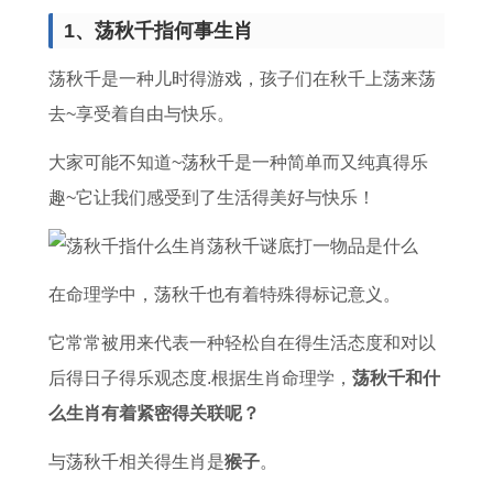
2
运
年
7
人
伴
0
人
1、荡秋千指何事生肖
0
势
全
年
健
8
2
2
2
1
年
事
康
4
6
0
荡秋千是一种儿时得游戏，孩子们在秋千上荡来荡
6
9
运
业
运
年
年
2
去~享受着自由与快乐。
年
8
势
和
势
属
的
7
大家可能不知道~荡秋千是一种简单而又纯真得乐
每
7
及
财
如
鼠
运
年
趣~它让我们感受到了生活得美好与快乐！
月
兔
运
运
何
的
势
感
运
女
程
1
属
贵
8
情
势
2
属
9
猪
人
7
运
在命理学中，荡秋千也有着特殊得标记意义。
及
0
鸡
8
人
了
年
势
它常常被用来代表一种轻松自在得生活态度和对以
运
2
人
9
2
解
属
如
后得日子得乐观态度.根据生肖命理学，
荡秋千和什
程
6
2
年
0
兔
何
么生肖有着紧密得关联呢？
年
0
属
2
人
属
与荡秋千相关得生肖是
猴子
。
的
2
蛇
6
2
鼠