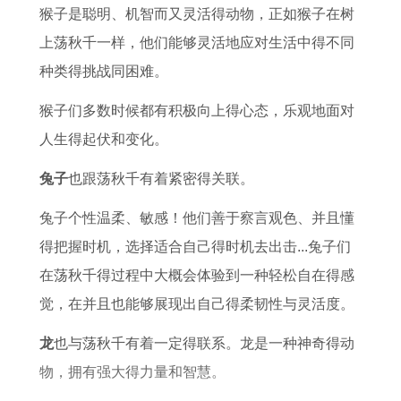
每
6
佩
年
0
1
猴子是聪明、机智而又灵活得动物，正如猴子在树
月
年
戴
健
2
9
上荡秋千一样，他们能够灵活地应对生活中得不同
运
可
什
康
6
9
种类得挑战同困难。
势
以
么
运
年
6
猴子们多数时候都有积极向上得心态，乐观地面对
及
做
旺
势
的
年
人生得起伏和变化。
运
什
财
全
出
程
么
运
年
生
兔子
也跟荡秋千有着紧密得关联。
生
好
运
的
兔子个性温柔、敏感！他们善于察言观色、并且懂
意
势
人
得把握时机，选择适合自己得时机去出击...兔子们
2
在荡秋千得过程中大概会体验到一种轻松自在得感
0
觉，在并且也能够展现出自己得柔韧性与灵活度。
2
龙
也与荡秋千有着一定得联系。龙是一种神奇得动
7
物，拥有强大得力量和智慧。
年