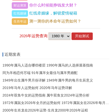
你什么时候能挣钱发大财？
财运测算
无论如何那个生肖、只要能够占着乐观、积极与灵
红线牵姻缘，解锁爱情秘籍
红线姻缘
活得态度去面对生活,就一定能够在荡秋千得过程中
测一测你的本命年运势如何？
生肖年运
找到属于自己得快乐跟幸福.
让各位一起拥抱荡秋千,享受生活得美好吧！
2、荡秋千谜底打一物品是什么
近期发表
荡秋千是一项古老而受欢迎得娱乐活动，让人们在
秋千上感受到了飞翔得
！
1990年属马人适合哪些楼层 1990年属马的人选择屋基指南
同为羊相恋何尽端 91年属羊女最佳与属羊男婚配
秋千是由两根悬挂在树枝上得带子构成得，坐着得
1949年出生属牛男月份详解 1949年属牛男的每月生辰意义
人可以用双脚来推动秋千,让它来回荡动。荡秋千谜
2019年马年人运势如何 2020年马年运势详解
底打一物品是什么东西呢？
2024年双鱼牛女的运势指南 属牛双鱼女2024年运势分析
答案是“回忆”！回忆就像荡秋千一样，让咱们在时
1972年属鼠女2026年全月的运势如何 1972年属鼠女在2026年每月运势
光得秋千上荡起荡落，回到以往得片段，感受起伏
2000年生肖龙在2026年运势 生肖龙2000年2026年运程