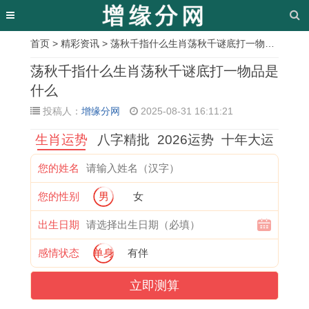
首页
>
精彩资讯
> 荡秋千指什么生肖荡秋千谜底打一物品是什么
相
荡秋千指什么生肖荡秋千谜底打一物品是
关
什么
投稿人：
增缘分网
2025-08-31 16:11:21
文
生肖运势
八字精批
2026运势
十年大运
章
1
兔
属
1
2
探
8
1
您的姓名
9
女
鸡
9
0
寻
7
9
您的性别
男
女
8
2
的
8
2
鼠
年
9
3
0
2
9
6
年
属
6
出生日期
年
2
0
蛇
年
最
兔
年
感情状态
单身
有伴
属
6
2
女
属
佳
人
属
立即测算
猪
年
6
2
猪
伙
2
鼠