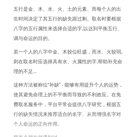
肖
龙
年
龄
属
8
本
人
五行是金、木、水、火、土的元素、而每个人的出
猴
年
运
对
鼠
年
命
最
生时间决定了其五行的缺失跟过剩。取名时要根据
职
出
势
照
人
属
年
佳
八字的五行属性来选择合适的字,以达到平衡五行、
场
生
吉
表
是
马
子
婚
调与命运的目的。
发
者
凶
什
人
女
配
展
2
详
么
财
婚
对
若一个人的八字中金、木较位旺盛，而水、火较弱,
与
0
解
命
运
嫁
象
则在取名时应选择具有水、火属性的字,帮助补充命
生
1
行
吉
理的不足...
肖
9
业
凶
这种方法被称位“补缺” - 能够有用提升个人的运势，
鸡
年
风
使其避免命理上的不平衡而导致的不利效应。在免
相
运
水
费取名服务中，平台平常会提供八字研究，根据五
生
程
分
行的缺失情况来推荐适合的名字、从而增强名字对
关
分
析
个人命运的正向作用。
系
析