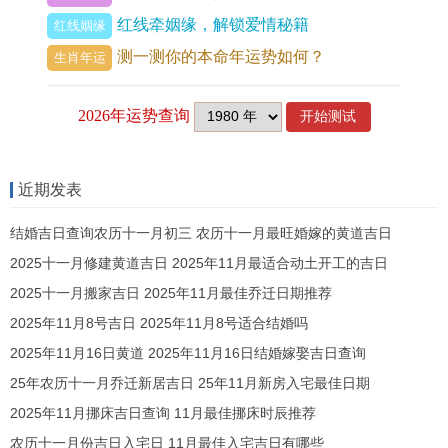
红线牵姻缘，解锁爱情秘籍
红线姻缘
命运影响有更深的了解。
测一测你的本命年运势如何？
生肖年运
无论是新生儿起名还是成人改名,周易免费取名服务
的精准度都能帮助用户做出明智的选择。
免费服务的普及性同便捷性
近期发表
随着互联网的发展、许多传统的命名服务一点点向
线上转型~周易免费取名服务也不例外。
结婚吉日查询农历十一月初三 农历十一月最旺婚嫁的黄道吉日
2025十一月修建黄道吉日 2025年11月最适合动土开工的吉日
通过这些免费的平台 - 用户能够方便地获得专业的
2025十一月搬家吉日 2025年11月最佳乔迁日期推荐
命名建议 - 而无需支付高额的费用。平台多数时候
2025年11月8号吉日 2025年11月8号适合结婚吗
会提供简单易懂的操作流程、用户只需提供出生日
2025年11月16日黄道 2025年11月16日结婚嫁娶吉日查询
期、时间等基本信息,即可获得个性化的取名建议。
25年农历十一月乔迁新居吉日 25年11月新房入宅最佳日期
2025年11月挪床吉日查询 11月最佳挪床时辰推荐
农历十一月份吉日入宅日 11月最佳入宅吉日有哪些