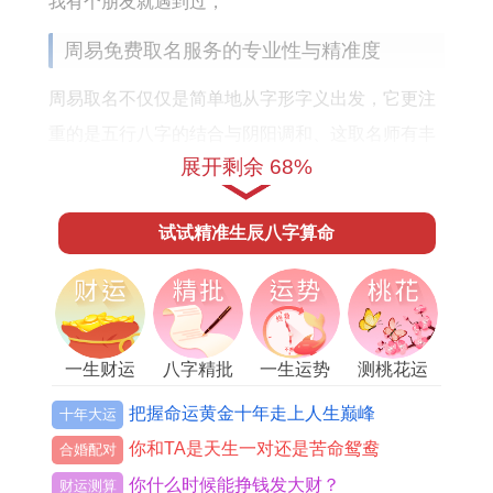
我有个朋友就遇到过，
周易免费取名服务的专业性与精准度
周易取名不仅仅是简单地从字形字义出发，它更注
重的是五行八字的结合与阴阳调和、这取名师有丰
展开剩余 68%
富的命理知识与经验.
免费取名服务往往能够通过系统的拆开看，提供精
试试精准生辰八字算命
准的名字推荐.一些平台通过先进的算法~结合五行
八字、姓名学、音韵学等全方位,位用户量身定制个
性化的名字，确保名字符合个人的命理特征。
一生财运
八字精批
一生运势
测桃花运
一些平台还会提供详细的讲清楚,分析名字的五行属
性、寓意、音韵再加上对个人命运的潜在影响...
把握命运黄金十年走上人生巅峰
十年大运
你和TA是天生一对还是苦命鸳鸯
合婚配对
这种专业化、精准化的服务，令用户不仅能获得符
你什么时候能挣钱发大财？
财运测算
合自己命理的名字，还能对名字背后的文化意义和