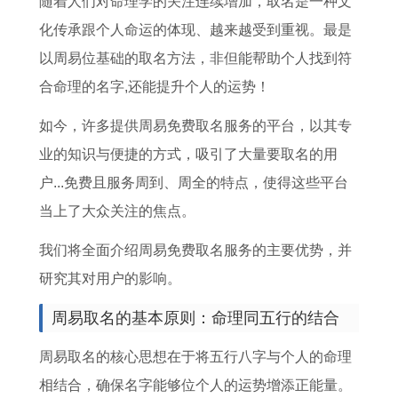
随着人们对命理学的关注连续增加，取名是一种文
生
人
运
的
五
人
人
属
化传承跟个人命运的体现、越来越受到重视。最是
肖
2
程
几
行
创
本
相
以周易位基础的取名方法，非但能帮助个人找到符
猴
0
早
岁
命
业
命
婚
合命理的名字,还能提升个人的运势！
事
1
知
属
理
方
年
配
业
9
道
牛
了
向
女
表
如今，许多提供周易免费取名服务的平台，以其专
运
年
，
人
解
与
儿
分
业的知识与便捷的方式，吸引了大量要取名的用
势
运
2
2
,
行
婚
析
户...免费且服务周到、周全的特点，使得这些平台
,
势
0
0
1
业
配
1
当上了大众关注的焦点。
2
全
1
0
9
选
1
9
我们将全面介绍周易免费取名服务的主要优势，并
0
解
4
9
7
择
9
9
研究其对用户的影响。
1
2
属
年
2
,
6
2
7
0
马
出
年
1
1
年
周易取名的基本原则：命理同五行的结合
年
1
人
生
出
9
属
属
周易取名的核心思想在于将五行八字与个人的命理
生
2
全
年
生
7
牛
猴
相结合，确保名字能够位个人的运势增添正能量。