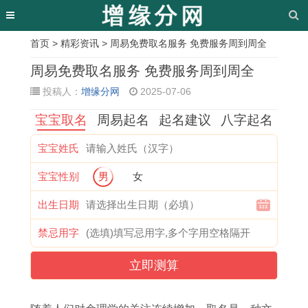
首页
>
精彩资讯
> 周易免费取名服务 免费服务周到周全
相
周易免费取名服务 免费服务周到周全
关
投稿人：
增缘分网
2025-07-06
文
宝宝取名
周易起名
起名建议
八字起名
章
宝宝姓氏
2
2
2
2
1
1
1
1
宝宝性别
男
女
0
0
0
0
9
9
9
9
1
1
1
0
7
7
6
9
出生日期
7
2
4
9
2
8
1
2
禁忌用字
年
年
年
年
年
年
年
属
立即测算
鸡
属
马
属
属
属
属
猴
年
龙
年
牛
鼠
马
牛
的