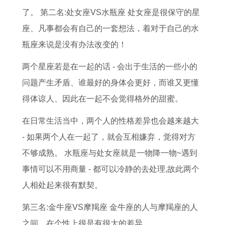
吉
猪
搬
运
0
吉
2
日
了。 第二名:处女座VS水瓶座 处女座是很保守的星
日
女
家
势
2
日
0
对
座、凡事都会有自己的一套想法，着对于自己的水
门
在
吉
的
6
周
2
联
瓶座来说是没有办法改变的！
槛
2
日
含
年
六
6
小
下
0
腊
义
运
周
年
门
两个星座若是在一起的话 - 会出于生活的一些小的
放
2
月
是
势
日
整
专
问题产生矛盾、谁最好的身体会更好，而谁又更懂
铜
6
搬
什
及
适
体
用
得体谅人、因此在一起不会觉得格外的甜蜜。
钱
年
家
么
运
合
运
对
在日常生活当中，两个人的性格差异也会越来越大
有
运
吉
属
程
搬
势
联
- 如果两个人在一起了，就会互相嫌弃，觉得对方
什
势
日
鼠
9
家
分
不够成熟。 水瓶座与处女座就是一物降一物~遇到
么
如
一
人
2
吗
析
事情可以不用商量 - 都可以冷静的去处理,故此两个
寓
何
览
农
年
1
人相处起来很有默契。
意
1
表
历
属
9
第三名:金牛座VS摩羯座 金牛座的人与摩羯座的人
9
八
猴
7
之间，在个性上很是有很大的差异.