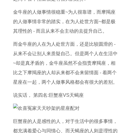
8
月
女
7
3
运
2
年
金牛座的人做事情很稳重~为人很靠谱，而摩羯座
年
势
0
属
的人做事情非常的踏实，在为人处世方面~都是极
属
详
2
蛇
其理性的 - 而且从来不会主动的去提升自己。
猪
解
6
2
而金牛座的人在为人处世方面，还是比较圆滑的 -
女
年
0
从来不会让别人来质疑自己。但是两个人在生活中
2
整
2
~却是真矛盾的，金牛座虽然不会指责摩羯座，相
0
体
6
比之下摩羯座的人却从来都不会来留情面 - 着两个
2
运
年
星座在一起，两个人做事风格都会有很大的差别。
6
势
运
说实话， 第四名:巨蟹座VS天蝎座
年
势
运
及
势
运
巨蟹座的人是感性的人，对于生活中的很多事情，
如
程
都充满着爱心与同情心、而天蝎座的人则是理性的