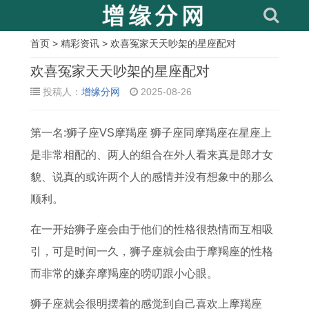
首页
>
精彩资讯
> 欢喜冤家天天吵架的星座配对
相
欢喜冤家天天吵架的星座配对
关
投稿人：
增缘分网
2025-08-26
文
第一名:狮子座VS摩羯座 狮子座同摩羯座在星座上
章
是非常相配的、两人的组合在外人看来真是郎才女
门
1
农
属
9
本
1
活
貌、说真的或许两个人的感情并没有想象中的那么
槛
9
历
鼠
2
周
9
人
顺利。
下
8
七
人
年
天
7
立
放
3
月
农
属
宜
7
碑
在一开始狮子座会由于他们的性格很热情而互相吸
铜
年
属
历
猴
搬
年
生
引，可是时间一久，狮子座就会由于摩羯座的性格
钱
的
蛇
六
女
家
属
基
而非常的嫌弃摩羯座的唠叨跟小心眼。
选
属
人
月
2
吗
蛇
吉
狮子座就会很明摆着的感觉到自己喜欢上摩羯座