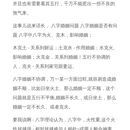
吉
猪
搬
运
0
吉
2
日
并且也有需要看其五行，千万不能惹出一些不良的
日
女
家
势
2
日
0
对
煞气来。
门
在
吉
的
6
周
2
联
这事儿说来话长， 八字婚姻问题 八字婚姻是否有问
槛
2
日
含
年
六
6
小
题 八字中八字为火、克木，影响婚姻；
下
0
腊
义
运
周
年
门
放
2
月
是
势
日
整
专
木克土 - 关系到财运；土克水 - 作用婚姻；水克火,
铜
6
搬
什
及
适
体
用
影响婚姻；火克金，关系到婚姻！五行不协调的
钱
年
家
么
运
合
运
对
人，克夫 - 关系到家宅跟妻运。
有
运
吉
属
程
搬
势
联
八字婚姻不协调，万一某一方面过旺,就容易造成婚
什
势
日
鼠
9
家
分
姻不顺，比如日坐火土、那么婚姻一定不顺，这个
么
如
一
人
2
吗
析
问题就是五行不平衡,婚姻不长久，或日坐土，那么
寓
何
览
农
年
1
婚姻一定不长久、或者克夫。
意
1
表
历
属
9
要我说啊 - 八字理论认为，八字中，火性重,这个火
9
八
猴
7
性就越强 - 相对就越难与人相处~或两人貌合神离，