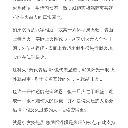
8
月
女
7
或热或冷，生活习惯不一致，或距离相隔距离甚远
3
运
2
年
- 这是火命人的真实写照。
年
势
0
属
属
详
2
蛇
如果双方的八字相近，或某一方体型属火旺，表面
猪
解
6
2
上看是火，实际上火性减少 - 这表明火命人个性开
女
年
0
朗，外放抱得阔 - 表面上看起来似乎很热情似火,其
2
整
2
实内在似乎是火。
0
体
6
这种火~既代表热情~也代表温暖，就像阳光一般,火
2
运
年
性就越重 - 对于莫名其妙的火，火就越旺火...
6
势
运
也许一开始还能完全容忍，但一旦火过于旺盛，造
年
势
成一种很不难伤人的感觉，并不是说火旺的人都会
运
及
热情 - 相反火过盛的人 - 性格变得更烈...
势
运
如
程
就是引发炙热,那急躁跟浮躁是火旺的极点.在此支持