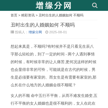
首页
>
精彩资讯
> 丑时出生的人婚姻如何 不顺吗
相
丑时出生的人婚姻如何 不顺吗
关
投稿人：
增缘分网
2025-08-01
文
想起来真是，不顺吗?有时候并不是只看见生辰八
章
字那么轻松的，到了一定的时间 - 两个人遇到事情
门
1
农
属
9
本
1
活
的时候，有时候非常的让人痛苦,更何况这样的时候
槛
9
历
鼠
2
周
9
人
也会显得非常的可怜，可能就是在古代的时候，男
下
8
七
人
年
天
7
立
生是必须要有家室的、而女生是有需要有家室的,那
放
3
月
农
属
宜
7
碑
么长在什么地方的人婚姻会很不顺呢？
铜
年
属
历
猴
搬
年
生
钱
的
蛇
六
女
家
属
基
女人的不顺 命中五行不平衡，从而不难发生婚变,五
选
属
人
月
2
吗
蛇
吉
行不平衡的女人婚姻也是很不顺利的，女人在此在