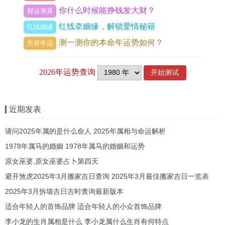
你什么时候能挣钱发大财？
财运测算
51岁
属虎人开始享受生活的在也也要看健康问题。
红线牵姻缘，解锁爱情秘籍
红线姻缘
63岁
这个年龄的属虎人说不定开始退休生活 - 享受
测一测你的本命年运势如何？
生肖年运
家庭的温馨。
75岁
属虎人进入老年阶段，享受人生积累的智慧！
87岁
属虎人说不定有需要更多的照顾、但仍说不定
近期发表
保持主动的生活态度！
请问2025年属的是什么命人 2025年属相与命运解析
99岁
属虎人进入百岁人生，标记着生命的延续同家
1978年属马的婚姻 1978年属马的婚姻和运势
族的传承。
原女巫婆,原女巫婆占卜第四天
运势分析:
避开煞虎2025年3月搬家吉日查询 2025年3月最佳搬家吉日一览表
2025年3月拆墙吉日吉时查询最新版本
2025年属虎人将面临害太岁~意味着人际关系大概
适合年轻人的首饰品牌 适合年轻人的小众首饰品牌
出现一些波折。
李小龙的生肖属相是什么 李小龙属什么生肖有何特点