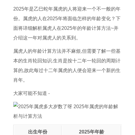
5
大
女
3
男
繁
养
好
2025年是乙巳蛇年属虎的人将迎来一个不一般的年
年
全
男
日
士
体
猫
体
份。属虎的人在2025年将面临怎样的年龄变化？下
的
集
双
是
戴
字
吗
重
面将详细解析属虎人在2025年的年龄计算方法~并
全
子
否
转
,
十
介绍这一年对属虎人的关系到。
年
女
为
运
本
二
运
追
良
戒
命
星
属虎人的年龄计算方法并不麻烦,但需要了解一些基
势
处
辰
指
牛
座
本的生肖轮回知识.生肖是按十二年一轮回的周期计
解
女
吉
的
年
长
算的,故此每过十二年属虎的人便会迎来一个新的生
析
男
日
讲
养
大
肖年。
攻
的
究
猫
后
大家可能不知道 -
略
读
好
的
法
吗
体
黄
重
历
出生年份
2025年年龄