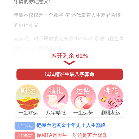
年龄的标记意义:
年龄不仅仅是一个数字~它还代表着人生差异阶段
的标记意义。
其实吧、对于属虎的人来说2025年将是他们在生肖
轮回中一个重要的转折点。
展开剩余 61%
3岁
这个年龄的属虎人正处于成长阶段~充满活力与
好奇心！
试试精准生辰八字算命
15岁
进入青春期，属虎人开始寻找自我,追求自立...
27岁
这个年龄段的属虎人通常正处于事业的上升期
~充满活力与进取心...
一生财运
八字精批
一生运势
测桃花运
39岁
属虎人可能面临中年危机,但也大概迎来事业的
把握命运黄金十年走上人生巅峰
十年大运
巅峰！
你和TA是天生一对还是苦命鸳鸯
合婚配对