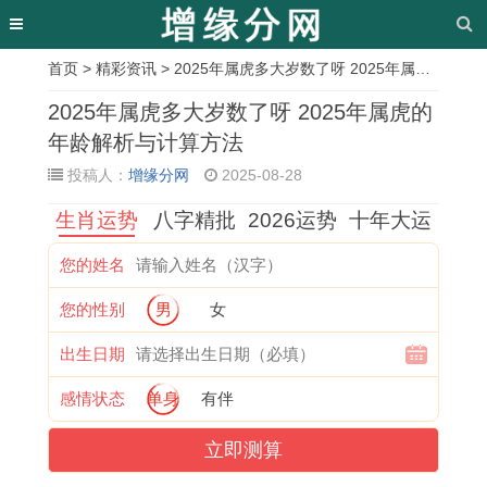
首页
>
精彩资讯
> 2025年属虎多大岁数了呀 2025年属虎的年龄解析与计算方法
相
2025年属虎多大岁数了呀 2025年属虎的
关
年龄解析与计算方法
投稿人：
增缘分网
2025-08-28
文
生肖运势
八字精批
2026运势
十年大运
章
属
女
双
2
男
尽
牛
十
您的姓名
牛
孩
子
0
戴
的
年
二
您的性别
男
女
人
成
女
2
戒
繁
本
星
在
语
怎
5
指
体
命
座
出生日期
2
起
么
年
转
字
年
长
感情状态
单身
有伴
0
名
追
3
运
昼
可
大
立即测算
2
字
处
月
,
的
以
后