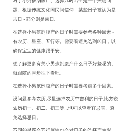
对于小男孩剖腹产、选择几时出生是一个关键问
爆
人
命
孩
0
很
月
月
题。根据传统文化同民间信仰，某些日子被认为是
棚
2
格
子
2
多
下
结
吉日 - 部分则是凶日.
1
0
，
几
1
的
葬
婚
1
2
2
岁
本
四
吉
吉
在选择小男孩剖腹产的日子时需要参考各种因素 -
月
2
0
事
命
大
日
日
有农历、星座、五行等。需要看避免选到凶日，以
财
年
0
业
年
生
2
是
确保宝宝的健康跟平安。
运
运
2
运
运
肖
0
哪
想了解更多有关小男孩剖腹产什么日子好些呢的、
飙
势
年
旺
势
，
2
些
就跟随的脚步往下看吧。
升
详
属
,
，
2
5
选
的
解
马
2
1
0
年
对
在选择小男孩剖腹产的日子时需要考虑多个因素。
风
，
人
0
9
1
阴
日
没问题参考农历,尽量选择农历中吉利的日子,比方说
水
1
命
0
9
6
历
子
农历初一、初二、初三等...也可以查看宜忌表、避
布
9
理
7
7
年
1
一
免选择忌日。
局
4
五
年
年
哪
1
生
不同的星座合五行属性也会对日子的选择产生影