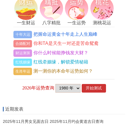
一生财运
八字精批
一生运势
测桃花运
把握命运黄金十年走上人生巅峰
十年大运
你和TA是天生一对还是苦命鸳鸯
合婚配对
你什么时候能挣钱发大财？
财运测算
红线牵姻缘，解锁爱情秘籍
红线姻缘
测一测你的本命年运势如何？
生肖年运
近期发表
2025年11月男女见面吉日 2025年11月约会黄道吉日查询