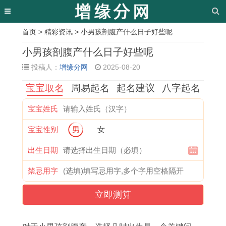
首页
>
精彩资讯
> 小男孩剖腹产什么日子好些呢
相
小男孩剖腹产什么日子好些呢
关
投稿人：
增缘分网
2025-08-20
文
宝宝取名
周易起名
起名建议
八字起名
章
宝宝姓氏
1
1
0
2
1
2
2
2
宝宝性别
男
女
1
9
2
0
9
0
0
0
月
4
年
0
9
1
2
2
出生日期
开
5
属
7
7
6
5
5
禁忌用字
始
年
马
年
年
年
年
年
立即测算
财
属
什
属
女
存
十
十
运
鸡
么
猪
2
款
一
一