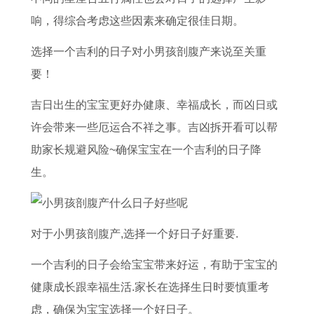
与
5
行
出
属
些
月
幸
响，得综合考虑这些因素来确定很佳日期。
命
年
与
生
牛
生
最
福
理
出
性
属
女
肖
佳
选择一个吉利的日子对小男孩剖腹产来说至关重
生
格
猪
2
财
安
要！
属
分
人
0
运
葬
吉日出生的宝宝更好办健康、幸福成长，而凶日或
鸡
析
事
2
最
日
许会带来一些厄运合不祥之事。吉凶拆开看可以帮
人
业
1
旺
期
助家长规避风险~确保宝宝在一个吉利的日子降
2
运
年
查
生。
0
势
运
询
2
分
程
2
析
详
对于小男孩剖腹产,选择一个好日子好重要.
年
解
一个吉利的日子会给宝宝带来好运，有助于宝宝的
虎
健康成长跟幸福生活.家长在选择生日时要慎重考
年
虑，确保为宝宝选择一个好日子。