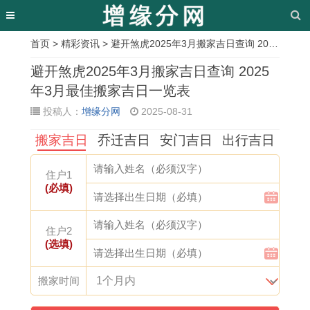
首页
>
精彩资讯
> 避开煞虎2025年3月搬家吉日查询 2025年3月最佳搬家吉日一览表
相
避开煞虎2025年3月搬家吉日查询 2025
关
年3月最佳搬家吉日一览表
投稿人：
增缘分网
2025-08-31
文
搬家吉日
乔迁吉日
安门吉日
出行吉日
章
2
1
1
2
2
2
1
1
住户1
0
9
9
0
0
0
2
9
(必填)
0
8
9
2
2
2
生
8
9
3
5
5
5
5
肖
7
住户2
(选填)
属
年
年
年
万
年
女
年
虎
属
出
1
年
1
生
属
搬家时间
人
猪
生
1
历
1
谁
兔