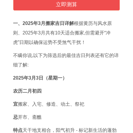
的
2
属
月
黄
月
最
人
立即测算
命
0
猪
开
道
黄
爱
2
运
2
人
业
吉
道
吃
0
一、2025年3月搬家吉日详解
根据黄历与风水原
,
1
最
最
日
吉
醋
2
则、2025年3月共有10天适合搬家,但需避开“冲
2
年
旺
好
1
日
，
2
虎”日期以确保运势不受煞气干扰！
0
运
的
吉
1
2
十
年
不瞒你说,以下为筛选后的最佳吉日列表还有它的详
0
势
年
日
月
0
二
财
细了解:
9
每
龄
2
2
2
生
运
年
月
属
0
0
5
肖
方
2025年3月3日（星期一）
属
运
猪
2
2
年
女
位
农历二月初四
虎
程
人
5
5
1
情
了
宜
搬家、入宅、修造、动土、祭祀
人
了
1
年
年
1
感
解
命
解
9
1
1
月
占
,
忌
开市、斋醮
理
2
9
1
1
最
有
8
特点
天干地支相合，阳气初升 - 标记新生活的蓬勃