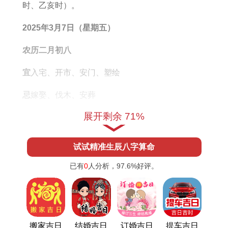
分
与
时、乙亥时）。
析
方
2025年3月7日（星期五）
位
农历二月初八
布
局
宜
入宅、开市、安门、塑绘
忌
嫁娶、伐木、安葬
展开剩余 71%
特点
财星高照、适合商业搬迁或求财家庭...
注意事项
冲蛇（煞西），属蛇者需回避；吉时为1
试试精准生辰八字算命
1：00-12：59（壬午时）或21:00-22：59（丁亥
已有
0
人分析，
97.6%
好评。
时）。
2025年3月15日（星期六）
农历二月十六
搬家吉日
结婚吉日
订婚吉日
提车吉日