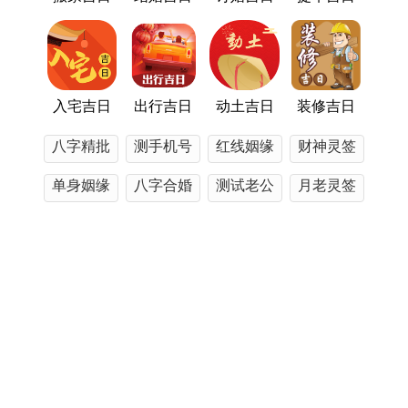
宜
入宅、安门、立券、安机械
忌
伐木、作梁
特点
日辰跟太岁相生,适合稳固家庭根基。
入宅吉日
出行吉日
动土吉日
装修吉日
注意事项
冲牛（煞西）、属牛者避开；吉时可选
八字精批
测手机号
红线姻缘
财神灵签
9：00-14:59（丁巳时、戊午时、己未时）...
单身姻缘
八字合婚
测试老公
月老灵签
不瞒你说~
五行查询
精准运势
姓名解析
观音灵签
2025年3月19日（星期三）
农历二月二十
宜
入宅、交易、拆卸、进人口
近期发表
忌
嫁娶、安葬、伐木
2025年十一月嫁娶吉日一览表 2025年十一月哪个日子结婚最好