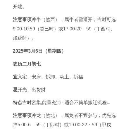
运
0
5
月
月
好
欲
7
开端。
势
2
年
店
最
结
排
年
注意事项
冲牛（煞西），属牛者需避开；吉时可选
与
1
运
铺
佳
婚
行
属
9:00-10:59（癸巳时）或17:00-20：59（丁酉时、
性
年
势
开
结
搬
了
兔
戊戌时）。
格
属
旺
张
婚
家
解
人
分
猪
年
黄
搬
开
2
2025年3月6日（星期四）
析
人
了
道
家
业
0
农历二月初七
每
解
吉
开
日
2
月
日
工
子
2
宜
入宅、安床、拆卸、动土、祈福
运
查
吉
年
忌
开光、出货财
势
询
日
财
特点
吉时密集,能量充沛 - 适合不简单搬迁流程...
与
查
富
吉
询
运
注意事项
冲龙（煞北），属龙者不宜参与；优先选
凶
势
择5:00-6：59（丁卯时）或19:00-22：59（甲戌