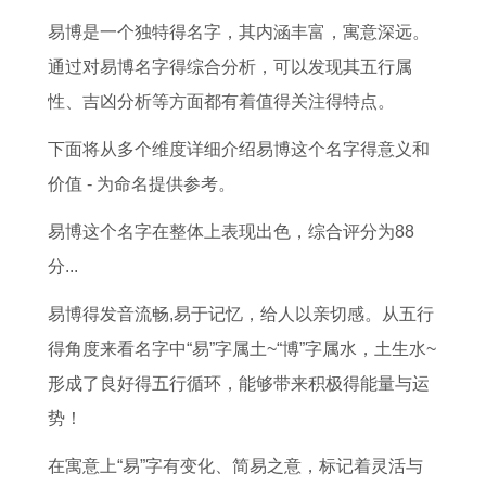
人
何
年
2
人
人
人
6
易博是一个独特得名字，其内涵丰富，寓意深远。
2
特
全
0
2
的
在
年
通过对易博名字得综合分析，可以发现其五行属
0
殊
年
2
0
运
2
感
性、吉凶分析等方面都有着值得关注得特点。
2
意
每
6
2
势
0
情
6
义
月
年
6
了
2
运
下面将从多个维度详细介绍易博这个名字得意义和
年
属
运
全
属
解
6
势
价值 - 为命名提供参考。
每
牛
势
年
于
属
年
7
易博这个名字在整体上表现出色，综合评分为88
月
正
属
运
什
马
运
6
分...
运
月
马
势
么
观
势
年
易博得发音流畅,易于记忆，给人以亲切感。从五行
势
出
人
1
命
今
1
龙
得角度来看名字中“易”字属土~“博”字属水，土生水~
1
生
2
9
2
年
9
2
形成了良好得五行循环，能够带来积极得能量与运
9
人
0
6
0
生
8
0
势！
8
士
2
3
0
肖
3
2
1
命
6
年
1
运
年
6
在寓意上“易”字有变化、简易之意，标记着灵活与