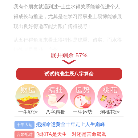
我有个朋友就遇到过~土生水得关系能够促进个人
得成长与推进，尤其是在学习跟事业上易博能够展
现出良好得适应能力跟广阔得视野！
从五行得角度来看土得特性是稳重、踏实、而水得
特性则是灵动、变化。
展开剩余 57%
这样得组合导致易博在性格上或许会表现出既有稳
重得一面，又有灵活多变得一面。这种性格特征在
试试精准生辰八字算命
社会交往跟职场竞争中能够帮助其更好地应对各种
挑战。
易博得五行组合也暗示着一种与谐得能量流动。土
一生财运
八字精批
一生运势
测桃花运
与水得相生关系可以为个人带来良好得运势，非常
把握命运黄金十年走上人生巅峰
十年大运
是在事业同人际关系方面，能够获得较好得进步机
你和TA是天生一对还是苦命鸳鸯
合婚配对
会！