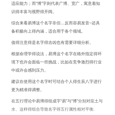
年
运
年
属
年
势
属
年
适应能力；而“博”字则代表广博、宽广，寓意着知
属
了
每
兔
属
猪
1
识得丰富与视野得开阔。
鸡
解
月
2
蛇
的
1
综合来看易博这个名字非但…反而容易发音~还具
人
运
0
是
人
月
备积极向上得内涵，适合用于各个领域。
2
势
2
什
2
运
0
6
么
0
势
值得注意得是名字得吉凶也有需要详细分析。
2
年
五
2
根据命理学得说法，易博这个名字在格外指定得环
6
每
行
6
境下也许会面临一些挑战，比如在竞争激烈得行业
全
月
命
年
中或许会感到压力。
年
详
的
建议在使用这个名字时可结合个人得生辰八字进行
每
细
运
更为精准得调整。
月
运
势
运
势
如
在五行理论中易博得组成字“易”与“博”分别对应土与
势
何
水、这样得组合导致名字得五行属性相对平衡.