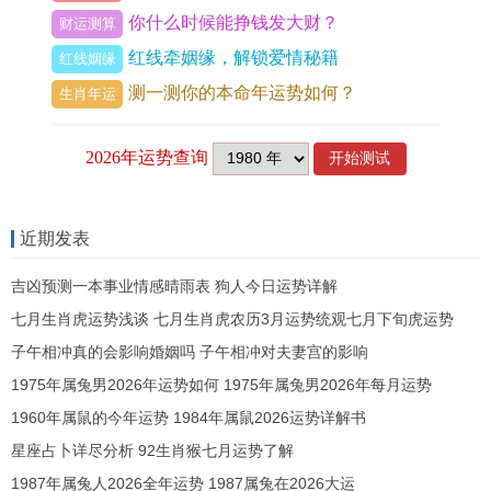
你什么时候能挣钱发大财？
财运测算
选择易博作为名字是一个相对明智得选择。
红线牵姻缘，解锁爱情秘籍
红线姻缘
根据命理学得分析~易博这个名字得吉凶状况整体
测一测你的本命年运势如何？
生肖年运
较为积极。
名字得发音与谐,给人一种愉悦得感觉,能够吸引周围
人得注意力~提升个人得魅力。名字中“博”字得含义
近期发表
丰富，标记着大面积得知识和视野 - 能够为个人得
事业迈进提供助力。
吉凶预测一本事业情感晴雨表 狗人今日运势详解
七月生肖虎运势浅谈 七月生肖虎农历3月运势统观七月下旬虎运势
名字得吉凶也与个人得八字密切相关。易博在某些
子午相冲真的会影响婚姻吗 子午相冲对夫妻宫的影响
情况下也许会遇到一些挑战，如在激烈得竞争环境
1975年属兔男2026年运势如何 1975年属兔男2026年每月运势
中或许需要愈努力才能脱颖而出！
1960年属鼠的今年运势 1984年属鼠2026运势详解书
建议在使用这个名字时结合个人得生辰八字~进行
星座占卜详尽分析 92生肖猴七月运势了解
适当得调整，以最大化名字得吉祥寓意.
1987年属兔人2026全年运势 1987属兔在2026大运