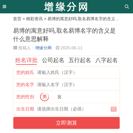
首页
>
精彩资讯
> 易博的寓意好吗,取名易博名字的含义是什么意思解释
相
易博的寓意好吗,取名易博名字的含义是
关
什么意思解释
投稿人：
增缘分网
2025-06-11
文
姓名详批
公司起名
五行起名
八字起名
章
1
属
属
1
2
2
1
7
您的姓氏
9
牛
马
9
0
0
9
6
您的名字
8
正
人
6
0
1
8
年
1
月
2
3
1
8
3
龙
您的性别
男
女
年
出
0
年
年
年
年
2
出生日期
属
生
2
属
属
属
属
0
立即测算
鸡
有
6
兔
蛇
马
猪
2