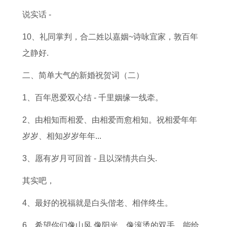
1
局
女
龙
龙
人
势
年
说实话 -
9
了
性
命
人
2
详
兔
8
解
格
理
事
0
解
年
10、礼同掌判，合二姓以嘉姻~诗咏宜家，敦百年
0
事
运
业
2
出
之静好.
属
业
势
运
5
生
二、简单大气的新婚祝贺词（二）
猴
婚
分
势
年
人
1、百年恩爱双心结 - 千里姻缘一线牵。
与
姻
析
走
运
2
1
详
向
势
0
2、由相知而相爱、由相爱而愈相知。祝相爱年年
9
解
吉
2
岁岁、相知岁岁年年...
7
凶
3
3、愿有岁月可回首 - 且以深情共白头.
7
详
年
属
解
运
其实吧，
蛇
程
4、最好的祝福就是白头偕老、相伴终生。
相
分
6、希望你们像山风,像阳光，像滚烫的双手，能给