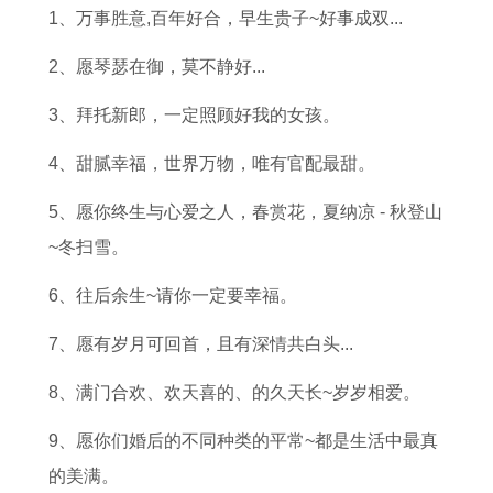
和
1
女
人
宝
牛
运
2
1、万事胜意,百年好合，早生贵子~好事成双...
1
9
一
双
性
人
程
0
2、愿琴瑟在御，莫不静好...
9
8
生
龙
格
的
,
2
7
7
命
相
优
全
2
3
3、拜托新郎，一定照顾好我的女孩。
7
年
运
遇
势
年
0
年
4、甜腻幸福，世界万物，唯有官配最甜。
年
属
,
了
了
运
1
运
5、愿你终生与心爱之人，春赏花，夏纳凉 - 秋登山
属
兔
1
解
解
势
7
势
~冬扫雪。
蛇
人
9
,
，
,
年
全
的
命
9
1
2
1
属
解
6、往后余生~请你一定要幸福。
婚
运
5
9
0
9
猪
，
7、愿有岁月可回首，且有深情共白头...
姻
与
年
7
1
8
人
1
配
风
乙
6
8
5
全
9
8、满门合欢、欢天喜的、的久天长~岁岁相爱。
对
水
亥
年
年
属
年
7
9、愿你们婚后的不同种类的平常~都是生活中最真
,
布
猪
双
属
牛
运
5
的美满。