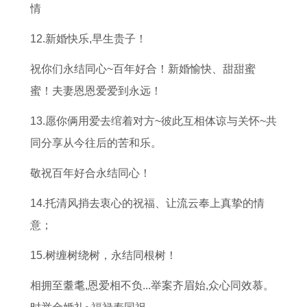
情
12.新婚快乐,早生贵子！
祝你们永结同心~百年好合！新婚愉快、甜甜蜜
蜜！夫妻恩恩爱爱到永远！
13.愿你俩用爱去绾着对方~彼此互相体谅与关怀~共
同分享从今往后的苦和乐。
敬祝百年好合永结同心！
14.托清风捎去衷心的祝福、让流云奉上真挚的情
意；
15.树缠树绕树，永结同根树！
相拥至耋耄,恩爱相不负...举案齐眉始,众心同效慕。