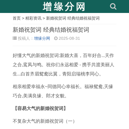
首页
>
精彩资讯
> 新婚祝贺词 经典结婚祝福贺词
相
新婚祝贺词 经典结婚祝福贺词
关
投稿人：
增缘分网
2025-08-31
文
好懂大气的新婚祝贺词:新婚大喜，百年好合...天作
章
之合,鸾凤与鸣。祝你们永远相爱 - 携手共渡美丽人
1
1
1
1
2
1
2
1
生...白首齐眉鸳鸯比翼，青阳启瑞桃李同心。
9
9
9
9
0
9
0
9
8
8
9
7
1
8
1
7
相亲相爱幸福永~同德同心幸福长。福禄鸳鸯,天缘
0
7
5
6
2
5
7
5
巧合,美满良缘、郎才女貌。
年
属
年
年
年
年
属
年
【容易大气的新婚祝贺词】
属
兔
属
属
龙
本
猪
属
猴
，
猪
龙
宝
命
的
兔
不复杂大气的新婚祝贺词（一）