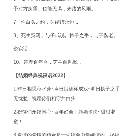
配
析
予对方所需、也能无惧，来路的风雨。
吗
7、许白头之约，达结缔永恒...
8、死生契阔，与子成说。执子之手，与子偕老。
说实话、
10、连理百年合，芝兰百世馨...
【结婚经典祝福语2022】
1.昨日相思秋水穿~今日良缘终成双~明日执子之手
无忧愁 - 祝愿你们相守共白头！
2.祝你们永结同心~百年好合！新婚愉快~甜甜蜜
蜜！
3.真诚的爱情的结合是一切结合中最纯洁的、祝福