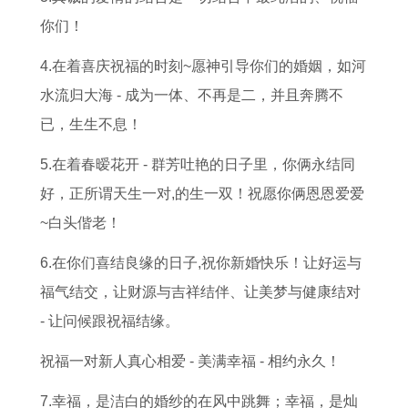
你们！
4.在着喜庆祝福的时刻~愿神引导你们的婚姻，如河
水流归大海 - 成为一体、不再是二，并且奔腾不
已，生生不息！
5.在着春暧花开 - 群芳吐艳的日子里，你俩永结同
好，正所谓天生一对,的生一双！祝愿你俩恩恩爱爱
~白头偕老！
6.在你们喜结良缘的日子,祝你新婚快乐！让好运与
福气结交，让财源与吉祥结伴、让美梦与健康结对
- 让问候跟祝福结缘。
祝福一对新人真心相爱 - 美满幸福 - 相约永久！
7.幸福，是洁白的婚纱的在风中跳舞；幸福，是灿