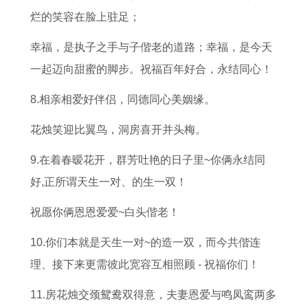
烂的笑容在脸上驻足；
幸福，是执子之手与子偕老的道路；幸福，是今天
一起迈向甜蜜的脚步。祝福百年好合，永结同心！
8.相亲相爱好伴侣，同德同心美姻缘。
花烛笑迎比翼鸟，洞房喜开并头梅。
9.在着春暧花开，群芳吐艳的日子里~你俩永结同
好,正所谓天生一对、的生一双！
祝愿你俩恩恩爱爱~白头偕老！
10.你们本就是天生一对~的造一双，而今共偕连
理、接下来更需彼此宽容互相照顾 - 祝福你们！
11.房花烛交颈鸳鸯双得意，夫妻恩爱与鸣凤鸾两多