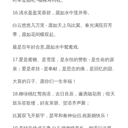
时举金婚礼~福禄寿同祝。
16.清水盈盈芙蓉碧，愿如水中莲并蒂。
白云悠悠几万里 - 愿如天上鸟比翼。春光满院芬芳
季，愿如花间蝶双起。
最是百年好合意,愿如水中鸳鸯戏.
17.爱是蜜糖、是雪莲，是永恒的赞歌 - 是生命的源
泉；爱是牵挂 - 是奉献，是思念的痛，是回忆的甜.
大喜的日子、愿你们一生幸福！
18.柳绿桃红莺燕语，吉日良辰，遍洒烟花雨；喧天
鼓乐笙歌缕，好友亲朋、贺语齐声聚；
比翼双飞开新宇，瑟琴和奏神仙侣.祝新婚快乐！