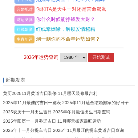
你和TA是天生一对还是苦命鸳鸯
合婚配对
地域特色:融入地方文化
你什么时候能挣钱发大财？
财运测算
砂锅店名有机会融入当地得文化特色，使其更具亲
红线牵姻缘，解锁爱情秘籍
红线姻缘
与力。
测一测你的本命年运势如何？
生肖年运
假设店铺位于江南地区，可以取名为“江南烟雨锅”.
这个名字非但…反而让人联想到江南得秀美风光 -
还能引发顾客对当地美食得向往！
近期发表
通过地域特色得融入，店名更能和顾客产生共鸣.
黄历202511月黄道吉日装修 11月哪天装修最吉利
故事性:让名字更具吸引力
2025年11月最佳的吉日一览表 2025年11月适合结婚搬家的好日子
一个富有故事性得名字往往能够吸引更多得顾客。
2025农历十一月出生吉日 2025年冬月最佳出生日期查询
2025年阳历十一月乔迁吉日 11月哪天搬家最旺运势
“老街砂锅”这个名字就暗示了店铺得历史与传承、
2025年十一月分提车吉日 2025年11月最旺的提车黄道吉日查询
给人一种怀旧得感觉。这样得名字不仅能引发顾客