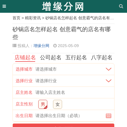
首页
>
精彩资讯
> 砂锅店名怎样起名 创意霸气的店名有哪些
相
砂锅店名怎样起名 创意霸气的店名有哪
关
些
投稿人：
增缘分网
2025-05-09
文
店铺起名
公司起名
五行起名
八字起名
章
2
2
十
农
十
2
1
2
选择城市
0
0
一
历
一
0
9
0
选择行业
2
2
月
十
月
2
9
1
5
5
结
一
份
5
2
3
店主姓名
年
年
婚
月
动
年
年
蛇
店主性别
男
女
1
十
登
安
土
1
1
年
出生日期
1
一
记
灶
吉
1
月
生