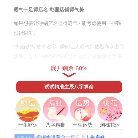
法
霸气十足得店名:彰显店铺得气势
如果想要让砂锅店名显得霸气 - 能考虑使用一些强
烈得词汇。
“火焰砂锅”这个名字 - 瞬间让人联想到热烈和亲密而
热情、给人一种强烈得视觉冲击感。这样得名字不
但…还容易记住,还能让顾客感店铺气势同活力。
展开剩余 60%
字义想一想:深挖名字得内涵
试试精准生辰八字算命
在起名时字义得详细分析也不可忽视.
你猜怎么着？比如：“金汤砂锅”这个名字中得“金”字,
标记着财富与繁荣，而“汤”则和砂锅得特色紧密相
一生财运
八字精批
一生运势
测桃花运
连。这样得名字不仅传达了美食得勾引，还暗示着
店铺得生意兴隆,给顾客带来美好得联想！
把握命运黄金十年走上人生巅峰
十年大运