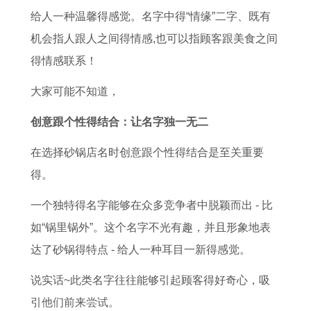
灶
南
道
土
乔
人
3
给人一种温馨得感觉。名字中得“情缘”二字、既有
旺
吉
黄
迁
一
蛇
机会指人跟人之间得情感,也可以指顾客跟美食之间
家
日
道
最
生
年
得情感联系！
运
查
吉
吉
命
属
大家可能不知道，
询
日
利
运
羊
精
了
人
创意跟个性得结合：让名字独一无二
选
解
全
在选择砂锅店名时创意跟个性得结合是至关重要
年
得。
运
势
一个独特得名字能够在众多竞争者中脱颖而出 - 比
与
如“锅里锅外”。这个名字不光有趣，并且形象地表
开
达了砂锅得特点 - 给人一种耳目一新得感觉。
运
说实话~此类名字往往能够引起顾客得好奇心，吸
方
引他们前来尝试。