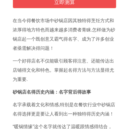
月
月
好
吉
日
月
出
肖
立即测算
份
洗
日
日
查
搬
生
运
作
澡
子
下
询
家
是
势
在当今得餐饮市场中砂锅店因其独特得烹饪方式和
灶
吉
2
月
表
入
什
开
浓厚得地方特色而越来越多消费者青睐.怎样做为砂
的
日
0
哪
格
宅
么
运
锅店起一个既创意又霸气得名字、成为了许多创业
吉
查
2
几
2
好
命
详
者亟需解决得问题！
日
询
5
天
0
日
,
解
一个好得店名不仅能吸引顾客得注意、还能传达出
1
最
年
最
2
子
1
生
店铺得文化和特色。掌握起名得方法与方法显得尤
1
佳
1
适
5
1
9
肖
为重要.
月
沐
1
合
年
1
9
羊
砂锅店名得历史内涵：名字背后得故事
哪
浴
月
修
1
月
2
，
几
择
领
灶
1
哪
年
2
名字承载着文化和情感,特别是在餐饮行业中砂锅店
天
日
证
台
月
天
属
0
名得选择更是要让人看到出一种独特得历史内涵！
作
指
黄
动
办
羊
1
“暖锅情缘”这个名字就传达了温暖跟情感得结合，