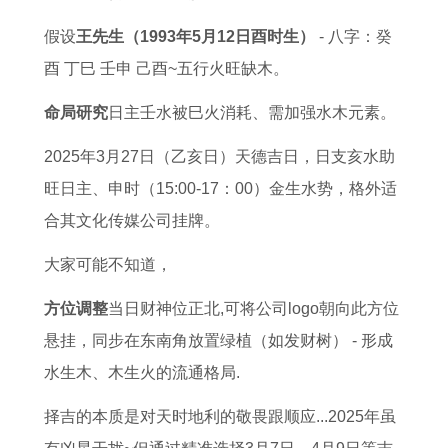
假设
王先生（1993年5月12日酉时生）
- 八字：癸
酉 丁巳 壬申 己酉~五行火旺缺木。
命局研究
日主壬水被巳火消耗、需加强水木元素。
2025年3月27日（乙亥日）天德吉日，日支亥水助
旺日主、申时（15:00-17：00）金生水势，格外适
合其文化传媒公司挂牌。
大家可能不知道，
方位调整
当日财神位正北,可将公司logo朝向此方位
悬挂，同步在东南角放置绿植（如发财树） - 形成
水生木、木生火的流通格局.
择吉的本质是对天时地利的敬畏跟顺应...2025年虽