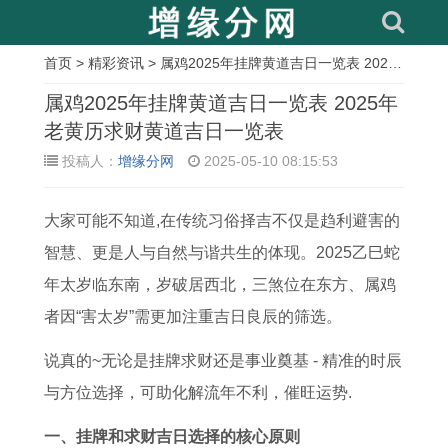
首页
>
精彩资讯
> 属鸡2025年挂牌黄道吉日一览表 2025年老黄历求财黄道吉日一览表
相
属鸡2025年挂牌黄道吉日一览表 2025年
关
老黄历求财黄道吉日一览表
投稿人：
增缘分网
2025-05-10 08:15:53
文
章
大家可能不知道,在传统习俗择吉不仅是趋利避害的
属
玉
修
2
甲
十
2
十
智慧、更是人与自然与谐共生的体现。2025乙巳蛇
牛
林
造
0
午
分
0
一
年太岁临东南，岁破居西北，三煞位在东方、属鸡
2
话
吉
2
乙
幸
2
号
者因“害太岁”需更加注重吉日良辰的筛选。
0
日
日
7
卯
运
7
黄
2
日
可
年
合
的
年
历
说真的~无论是挂牌求财还是事业奠基 - 精准的时辰
7
吉
以
羊
婚
生
属
吉
与方位选择，可助化解流年不利，催旺运势.
年
日
结
年
吉
肖
兔
日
一、挂牌和求财吉日选择的核心原则