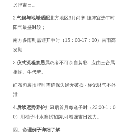
另择吉日...
2.
气候与地域适配
北方地区3月尚寒,挂牌宜选午时
阳气最盛时段；
南方多雨则需避开申时（15：00-17：00）雷雨高
发期.
3.
仪式流程禁忌
属鸡者不可亲自剪彩 - 应由三合属
相蛇、牛代劳。
红布包裹招牌时需确保边缘无破损 - 标记财气不外
泄！
4.
后续运势养护
挂匾后首月每逢子时（23:00-1：0
0）用柚子叶水擦拭招牌,可增强吉日效力。
四、命理例子详细了解