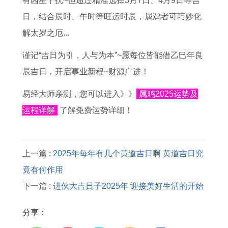
有凶星干扰~但通过精准选择3月7日、4月9日等吉
日，结合辰时、午时等旺运时辰，属鸡者可巧妙化
解太岁之厄...
谨记“吉日为引，人与为本”~愿每位皆能借乙巳年良
辰吉日，开启事业新程~财源广进！
易经大师亲测，您可以进入》》
属鸡2025运势及
运程详解
了解免费运势详细！
上一篇 :
2025年每年有几个黄道吉日啊 黄道吉日究
竟有何作用
下一篇 :
进伙大吉日子2025年 迎接美好生活的开始
分享：