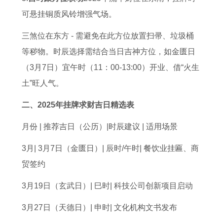
牛
太
解
可悬挂铜质风铃增强气场。
未
岁
来
的
三煞位在东方 - 需避免在此方位放置扫帚、垃圾桶
1
5
等秽物。时辰选择需结合当日吉神方位，如金匮日
0
个
（3月7日）宜午时（11：00-13:00）开业、借“火生
年
属
土”旺人气。
相
二、2025年挂牌求财吉日精选表
月份 | 推荐吉日（公历）|时辰建议 | 适用场景
3月| 3月7日（金匮日）| 辰时/午时| 餐饮业挂匾、商
贸签约
3月19日（玄武日）| 巳时| 科技公司创新项目启动
3月27日（天德日）| 申时| 文化机构文书发布