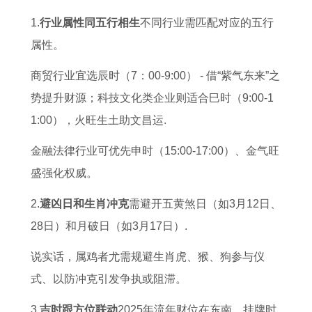
至
是
婚
犯
日
鼠
工
查
1.
行业属性同五行相生
不同行业需匹配对应的五行
2
什
吗
太
表
宝
作
询
属性。
0
么
作
岁
图
宝
运
十
2
大
灶
的
甲
2
2
一
商贸行业宜选辰时（7：00-9:00） - 借“紫气东来”之
7
美
择
生
午
0
0
号
势提升财源；科技文化类企业则适合巳时（9:00-1
年
广
日
肖
最
0
2
万
1:00），火旺生土助文昌运.
运
西
进
2
佳
8
7
年
金融法律行业可优先申时（15:00-17:00）、金气旺
势
之
火
0
婚
属
年
历
盛强化权威。
2
玉
吉
2
配
鼠
属
0
林
时
7
生
兔
2.
避凶日和生肖冲克
需避开五黄煞日（如3月12日、
2
年
肖
事
28日）和月破日（如3月17日）.
7
羊
运
业
说实话，属鸡者尤需规避生肖虎、猴、狗参与仪
年
年
势
运
式、以防冲克引发争执或阻滞。
属
犯
了
3.
吉时跟方位联动
2025年流年财位在东南，挂牌时