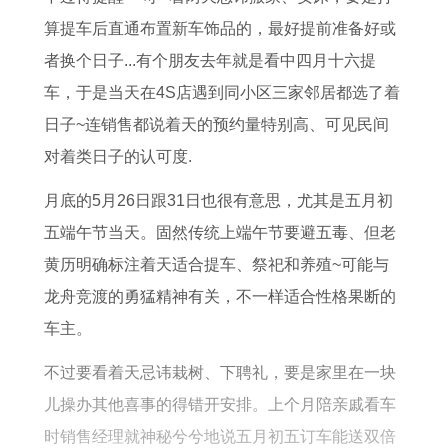
查
算提车后直通布置新车饰品的，最好提前准备好或
询
者换个日子...有个朋友去年就是看中四月十六提
节
车，于是当天在4S店遇到同小区三家邻居都选了着
日
日子~连销售都说着天的预约量特别高、可见民间
安
对着类日子的认可度.
排
吉
月底的5月26日跟31日也很有意思，尤其是五月初
日
五端午节当天。固然传统上端午节要避五毒、但老
选
黄历明确标注着天适合提车、祭祀和养殖~可能与
择
龙舟竞渡的勇猛精神有关，不一样适合性格果断的
车主。
不过要看着天忌讳栽树、下聘礼，要是家里在一块
儿操办其他喜事的得错开安排。上个月陪亲戚看车
时销售经理就神秘兮兮地说五月初五订车能送双倍