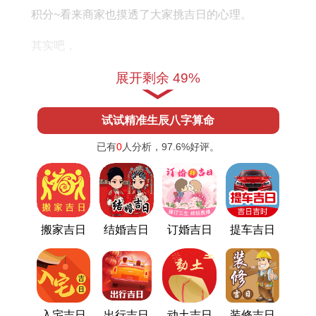
积分~看来商家也摸透了大家挑吉日的心理。
其实吧，
原本选日子着事儿学问挺深，不仅要看当日宜忌，
展开剩余 49%
还得结合个人生肖.宛若5月10日冲鸡、5月11日冲
试试精准生辰八字算命
狗 - 要是属着两个生肖的朋友就得避开，但反过来
想，属龙、属马的倒是能抓住机会.
已有
0
人分析，
97.6%
好评。
有个做生意的老板格外信着个，每年换车都找先生
算日子 - 他说自从按黄道吉日提车后，高速爆胎都
能奇迹般化险为夷,纵使听着玄乎,但着种心理暗示确
搬家吉日
结婚吉日
订婚吉日
提车吉日
实能让开车时多份安心...
目前年轻人选日子也开始讲究科学搭配，就像把提
车日安排在周末或节假日前后 - 着样既有传统吉利
入宅吉日
出行吉日
动土吉日
装修吉日