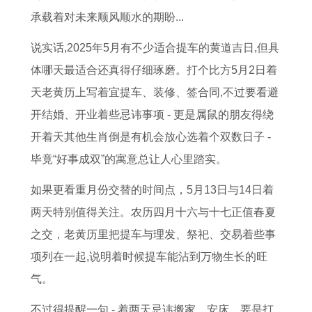
5
大
女
3
男
繁
养
好
承载着对未来顺风顺水的期盼...
年
全
男
日
士
体
猫
体
的
集
双
是
戴
字
吗
重
说实话,2025年5月有不少适合提车的黄道吉日,但具
全
子
否
转
,
十
体哪天最适合还真得仔细琢磨。打个比方5月2日着
年
女
为
运
本
二
天老黄历上写着宜提车、装修、签合同,不过要看避
运
追
良
戒
命
星
开结婚、开业着些忌讳事项 - 更是属鼠的朋友得绕
势
处
辰
指
牛
座
开着天其他生肖倒是有机会放心选着个双数日子 -
解
女
吉
的
年
长
毕竟“好事成双”的寓意总让人心里踏实。
析
男
日
讲
养
大
如果更看重月份交替的时间点，5月13日与14日着
攻
的
究
猫
后
两天特别值得关注。农历四月十六与十七正值春夏
略
读
好
的
之交，老黄历里把提车与理发、祭祀、交易着些事
法
吗
体
项列在一起,说明着时候提车能沾到万物生长的旺
黄
重
气。
历
不过得提醒一句 - 着两天忌讳搬家、安床，要是打