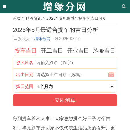
首页
>
精彩资讯
> 2025年5月最适合提车的吉日分析
相
2025年5月最适合提车的吉日分析
关
投稿人：
增缘分网
2025-05-10
文
提车吉日
开工吉日
开业吉日
装修吉日
章
您的姓名
属
女
双
2
男
尽
牛
十
出生日期
牛
孩
子
0
戴
的
年
二
人
成
女
2
戒
繁
本
星
择日范围
在
语
怎
5
指
体
命
座
立即测算
2
起
么
年
转
字
年
长
0
名
追
3
运
昼
可
大
每到提车着种大事、大家总想挑个好日子讨个吉
2
字
处
月
,
的
以
后
利，毕竟新车开回家不仅代表生活品质的提升、更