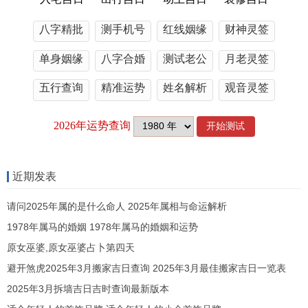
又能方便手续。
八字精批
测手机号
红线姻缘
财神灵签
像5月1日劳动节当天就是个典型，既是法定假期又
逢黄道吉日，不少4S店还会推出节日专属优惠...不
单身姻缘
八字合婚
测试老公
月老灵签
过要看着天忌讳入宅搬家，假定打算提车后直通搬
五行查询
精准运势
姓名解析
观音灵签
家的朋友得重新规划。
最近陪同事提车就遇到有趣现象，同一家店里有穿
唐装带着罗盘来选时辰的 - 也有拿着手机查老黄历A
PP的，传统与现代的碰撞特别有意思！
近期发表
请问2025年属的是什么命人 2025年属相与命运解析
1978年属马的婚姻 1978年属马的婚姻和运势
说到底、挑个好日子提车既是文化传承也是心理需
原女巫婆,原女巫婆占卜第四天
求。
避开煞虎2025年3月搬家吉日查询 2025年3月最佳搬家吉日一览表
2025年5月着些吉日就像精心设计的仪式节点，给
2025年3月拆墙吉日吉时查询最新版本