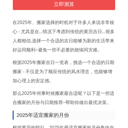
的
出
2
女
运
份
正
冲
立即测算
最
生
3
一
在
怎
月
的
佳
的
岁
生
什
么
出
属
在2025年、搬家选择的时机对于许多人来说非常核
配
生
2
学
么
定
生
相
心 - 尤其是在...情况下考虑到传统的黄历吉日...很多
偶
肖
0
业
时
,
属
有
人都相信,选择一个合适的吉日能够为新的生活带来
,
属
2
运
候
十
牛
哪
好运同顺利~避免一些不必要的烦恼同灾难。
属
鸡
1
势
能
二
人
些
根据2025年搬家吉日一览表，挑选一个合适的日期
牛
人
年
如
发
生
命
,
搬家 - 不仅是为了顺应传统的风水理念，也能够增
人
命
学
何
财
肖
好
2
加心理上的安定感。
的
好
业
，
属
年
吗
0
婚
吗
了
2
马
份
牛
1
那么2025年何事时候搬家最合适呢？以下是一些适
姻
,
解
0
人
排
年
8
合搬家的月份与日期推荐~帮助你做出最优决策。
配
1
属
1
财
序
结
年
2025年适宜搬家的月份
对
9
虎
1
运
与
婚
属
根据黄历的指引、2025年最适宜搬家的月份集中在