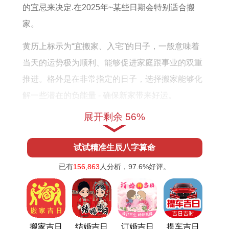
响
命
的宜忌来决定.在2025年~某些日期会特别适合搬
理
家。
与
黄历上标示为“宜搬家、入宅”的日子，一般意味着
婚
当天的运势极为顺利、能够促进家庭跟事业的双重
配
推进。格外是在非常指定的日子，选择搬家能够化
分
解一些潜在的负能量 - 确保新家带来好运。
析
展开剩余 56%
在2025年，3月的23日、4月的10日、5月的7日这
几天都是非常适合搬家的日子。
试试精准生辰八字算命
在这些日子里 - 黄历指出搬家能够有用避开不利的
已有
156,863
人分析，
97.6%
好评。
干扰、带来极好的开端，甚至在工作跟健康等方面
都会有所助益。
个人与家庭因素的综合考虑
搬家吉日
结婚吉日
订婚吉日
提车吉日