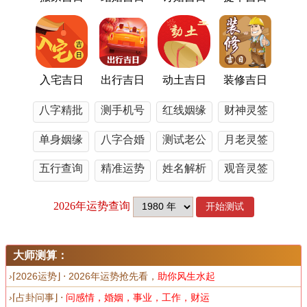
固然黄历提供了搬家的吉日 - 但每个人与每个家庭
的情况各不相同！
选择搬家吉日时还得结合个人的星座、五行、还有
入宅吉日
出行吉日
动土吉日
装修吉日
家庭成员的健康与事业状况来决定。假如家中某位
成员正处于事业上升期、可能得避开那些可能造
八字精批
测手机号
红线姻缘
财神灵签
成“破财”或“犯太岁”的日期。
单身姻缘
八字合婚
测试老公
月老灵签
家中老人跟小孩的健康状况也是考虑的重点...假如
五行查询
精准运势
姓名解析
观音灵签
家里老人简单感到不适,还是小孩正处于成长发育阶
段，选择一个天气适宜、心情愉快的吉日更为重
要。
这样能为全家人创造一个与谐、健康的居住环境。
大师测算：
›
⌈2026运势⌋ ⋅ 2026年运势抢先看，
助你风生水起
搬家时的风水与环境影响
›
⌈占卦问事⌋ ⋅
问感情，婚姻，事业，工作，财运