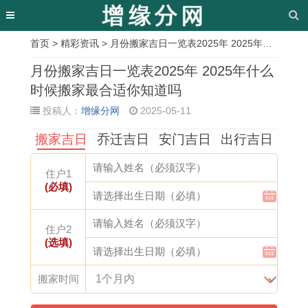
首页
>
精彩资讯
> 月份搬家吉日一览表2025年 2025年什么时候搬家最合适你知道吗
相
月份搬家吉日一览表2025年 2025年什么
关
时候搬家最合适你知道吗
投稿人：
增缘分网
2025-05-11
文
搬家吉日
乔迁吉日
安门吉日
出行吉日
章
1
1
1
2
1
1
1
2
住户1
9
9
9
0
9
2
9
0
(必填)
8
6
9
1
9
生
9
1
5
9
8
1
0
肖
7
8
住户2
(选填)
年
年
年
年
属
顺
年
属
属
巳
属
属
马
序
农
兔
搬家时间
牛
时
虎
兔
大
年
历
相