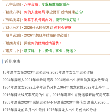
除了选择适合的吉日 - 搬家时的风水布局同新环境
›
⌈八字合婚⌋ ⋅
八字合婚
，
专业精准婚姻测评
的选择也极其关键...
›
⌈精批八字⌋ ⋅
你的人生格局
事业财富 感情健康
超准!
›
⌈号码测算⌋ ⋅
测算手机号码吉凶，
能否带来好运？
根据风水学说选择一个光线充足、空气流通的新家
›
⌈财运分析⌋ ⋅ 2026
什么时候发财
何时会破财
能够效果好提升家庭成员的运势同健康...特别是在
›
⌈脱单必测⌋ ⋅ 2026年
想脱单结婚的你必测！
搬家当天,确保新家的门窗清洁、家电正常运作,避免
›
⌈婚姻测算⌋ ⋅ 揭秘
你的婚姻感情运势！
搬入破旧或不吉利的物品！
›
⌈塔罗占卜⌋ ⋅
塔罗牌占卜，爱情，事业，财运？
近期发表
15年属羊女命2023年运势运程 2023年属羊女全年运势详解
在新家的布局上可以通过摆放一些吉祥物品如财位
2004年属猴人2021年年龄对照表 2004猴年出生者当前真实岁数查询
的摆设~帮助家中运势的提升。
1964年属龙女2022上半年运势分析,1964年属龙女性2022年上半年事业财运感情运势
避免搬家时同不吉利的事件相联系，例如避免在亲
2016年赚大钱买车买房的生肖，2016年哪些生肖财运最旺能买房买车
朋好友争执的情况下进行搬家，这样有也许会对家
1983年属猪2020年感情运势好不好属猪2020年桃花位 属猪人2020年感情与桃花方位详解
庭带来不必要的压力。
1976年属龙的几月出生最好,1976年属龙人出生月份吉凶分析