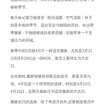
与
6
人
兔
爆
命
好
兔
春秋季节。
生
9
2
年
发
理
吗
人
肖
年
0
女
年
对
属
不
春天标记着万物复苏 - 阳光温暖 - 空气清新！秋天
合
属
2
生
份
照
牛
宜
则是丰收的季节、适合安定与稳固的开始。在这两
婚
鸡
1
学
与
表
人
交
季搬家 - 不独能够感自然界恩赐 - 还能带来一个充
巳
年
业
方
1
往
满活力的开端。
时
学
运
位
9
的
春季中的3月跟4月不一样适宜搬家 - 尤其是3月21
出
业
程
9
生
日到3月29日这一段时间，黄历上看得出为大吉
生
运
与
7
肖
日。
者
势
命
年
在此期间,搬家能够获得家运的提升、家庭关系与
命
与
理
农
谐。4月也是一个很理想的选择，特别是4月12日、
运
生
分
历
4月15日，这两天都标注为适宜搬家的大吉日。
详
肖
析
正
解
影
月
搬家吉日的选择、除了考虑月份外,还要根据黄历中