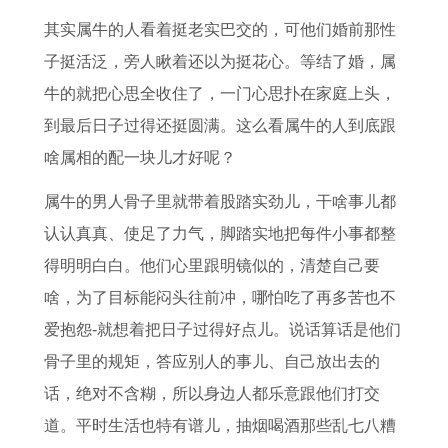
吉
男
日
解
查
年
查
0
其实属牛的人看着挺老实巴交的，可他们婚前那性
日
性
查
属
询
每
询
1
子挺活泛，旁人瞅着还以为挺花心。等结了婚，属
农
在
询
兔
表
月
女
7
牛的就把心思全收住了，一门心思扑在家庭上头，
历
2
今
与
查
运
命
年
到最后日子过得还挺圆满。这么看属牛的人到底跟
今
0
天
属
吉
势
有
扭
啥属相的配一块儿才好呢？
年
2
吉
鼠
日
及
天
转
十
6
时
的
查
运
德
运
属牛的男人骨子里就带着股踏实劲儿，干啥事儿都
二
年
几
星
询
程
贵
程
认认真真、使足了力气，脚踏实地把每件小事都整
月
的
点
座
表
属
人
8
得明明白白。他们心里跟明镜似的，清楚自己要
订
健
2
相
猪
7
啥，为了目标能闷头往前冲，哪怕吃了再多苦也不
婚
康
0
克
人
年
爱抱怨-就想着把日子过得好点儿。说话算话是他们
吉
运
2
了
2
属
骨子里的规矩，答应别人的事儿、自己放出去的
日
势
5
解
0
兔
话，绝对不含糊，所以身边人都乐意跟他们打交
如
年
2
2
道。平时生活也特有谱儿，抽烟喝酒那些乱七八糟