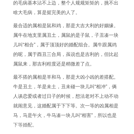
何
6
0
的毛病基本沾不上边，整个人规规矩矩的，挑不出
1
年
1
啥大毛病，算是挺完美的人了。
9
全
7
最合适的属相是鼠和鸡，那是大吉大利的好姻缘。
7
年
年
属牛在地支里属丑土，属鼠的是子鼠，子丑凑一块
7
运
运
儿叫“相合”，属于顶顶好的婚配组合。属牛跟属鸡
年
势
势
的呢，属于酉丑三合局，虽说也是吉利的，但比起
属
每
详
属鼠来，那吉利程度还是稍微差了点。
蛇
月
解
最不搭的属相是羊和马，那是大凶小凶的差搭配。
男
运
牛是丑土，羊是未土，丑未碰一块儿叫“相冲”，俩
2
势
人谈恋爱或者过日子的时候，想法老对不上动不动
0
就闹意见，这婚配属于下下等。次一等的凶属相是
2
马，马是午火，牛马凑一块儿叫“相害”，所以也是
6
下等婚配。
全