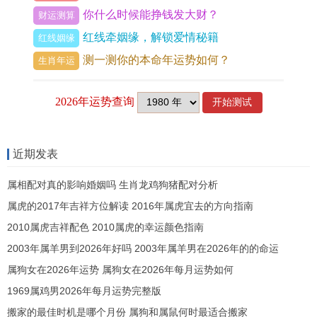
是三合水局，虎马狗是三合火局，猪兔羊是三合木
你什么时候能挣钱发大财？
财运测算
局，蛇鸡牛是三合金局。啥是六盒呢？就是十二属
红线牵姻缘，解锁爱情秘籍
红线姻缘
相里两两配对能合上叫六盒。比如鼠牛相合，虎猪
测一测你的本命年运势如何？
生肖年运
相合，兔狗相合，龙鸡相合，蛇猴相合，马羊相
合。
近期发表
上一篇 :
00年属龙申时命运,2000年属龙申时出生的
人命运了解
属相配对真的影响婚姻吗 生肖龙鸡狗猪配对分析
下一篇 :
12生肖堕入爱河的特征，12生肖恋爱性格
属虎的2017年吉祥方位解读 2016年属虎宜去的方向指南
大了解
2010属虎吉祥配色 2010属虎的幸运颜色指南
2003年属羊男到2026年好吗 2003年属羊男在2026年的的命运
属狗女在2026年运势 属狗女在2026年每月运势如何
1969属鸡男2026年每月运势完整版
搬家的最佳时机是哪个月份 属狗和属鼠何时最适合搬家