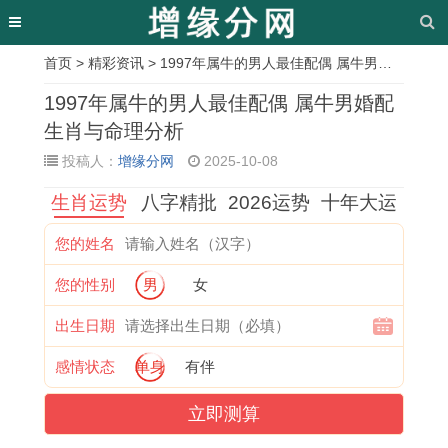
首页
>
精彩资讯
> 1997年属牛的男人最佳配偶 属牛男婚配生肖与命理分析
相
1997年属牛的男人最佳配偶 属牛男婚配
关
生肖与命理分析
投稿人：
增缘分网
2025-10-08
文
生肖运势
八字精批
2026运势
十年大运
章
阳
1
今
兔
查
属
天
属
您的姓名
历
9
天
的
迁
猪
德
兔
您的性别
男
女
十
7
几
克
居
人
贵
者
二
7
点
星
吉
2
人
如
出生日期
月
年
吉
排
日
0
日
何
感情状态
单身
有伴
订
属
时
名
吉
2
吉
在
立即测算
婚
蛇
吉
详
时
6
日
2