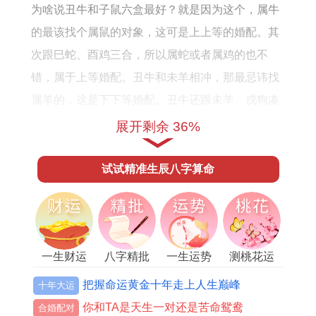
年
为啥说丑牛和子鼠六盒最好？就是因为这个，属牛
运
的最该找个属鼠的对象，这可是上上等的婚配。其
势
次跟巳蛇、酉鸡三合，所以属蛇或者属鸡的也不
如
错，属于上等婚配。丑牛和未羊相冲，那最忌讳找
何
属羊的，这是下下等婚配。丑牛还跟未羊、戌狗凑
成三刑，所以属羊和属狗的也都得避开，属于下等
展开剩余 36%
婚配。丑牛跟午马相害，属马的也不合适，属于中
下等婚配。
试试精准生辰八字算命
属相配对讲究的核心就是三合和六盒。啥是三合
一生财运
八字精批
一生运势
测桃花运
呢？就是十二属相里，每三个属相凑一块儿能合上
把握命运黄金十年走上人生巅峰
十年大运
组成一个五行局，这就叫三合。像猴鼠龙凑一块儿
你和TA是天生一对还是苦命鸳鸯
合婚配对