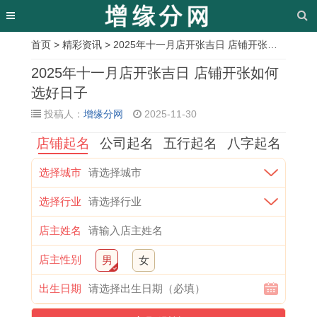
首页
>
精彩资讯
> 2025年十一月店开张吉日 店铺开张如何选好日子
相
2025年十一月店开张吉日 店铺开张如何
关
选好日子
投稿人：
增缘分网
2025-11-30
文
店铺起名
公司起名
五行起名
八字起名
章
2
2
农
1
2
1
2
1
选择城市
0
0
历
9
0
9
0
9
选择行业
2
2
2
4
1
7
1
8
5
5
0
9
4
9
3
2
店主姓名
年
年
2
年
年
年
年
年
店主性别
男
女
十
十
5
属
什
属
3
属
出生日期
一
一
年
牛
么
羊
月
狗