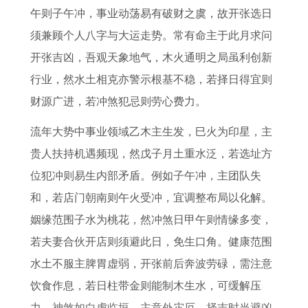
哪
月
佳
属
花
7
哪
与
午则子午冲，事业动荡易有破财之虞，故开张选日
天
最
嫁
牛
运
9
些
命
须兼顾个人八字与大运走势。常有命主于此月求问
旺
佳
娶
人
最
属
生
理
开张吉凶，吾观天象地气，木火通明之局虽利创新
财
搭
开
2
旺
羊
肖
分
行业，然水土相克亦警示根基不稳，若择日得宜则
运
桥
业
0
排
人
运
析
财源广进，若冲煞犯忌则劳心费力。
生
日
搬
1
名
2
势
流年大势中事业领域乙木主生发，巳火为印星，主
意
期
家
9
0
最
贵人扶持机遇频现，然戊子月土重水泛，若选址方
好
风
日
年
2
旺
位犯冲则易生内部矛盾。例如子午冲，主团队失
水
子
运
1
和，若店门朝南则午火受冲，宜调整布局以化解。
指
程
年
姻缘范围子水为桃花，然冲煞日甲午则情缘多变，
南
命
五
若夫妻合伙开店则须避此日，免生口角。健康范围
理
行
水土不服主脾胃虚弱，开张前后奔波劳碌，需注意
分
开
饮食作息，若日柱带金则能制木生水，可缓解压
析
运
力。神煞如白虎临垣，主意外灾厄，择吉时当避凶