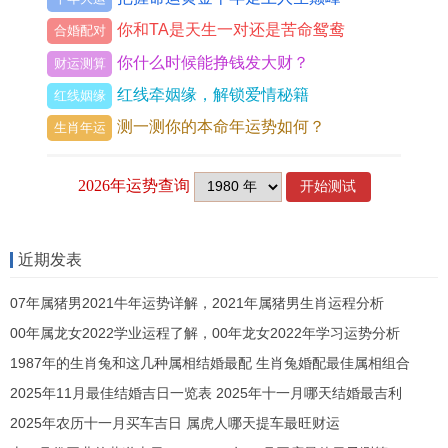
日，干支土金相生，吉象为金匮临门，主库存稳定
你和TA是天生一对还是苦命鸳鸯
合婚配对
利益绵长，冲煞牛需避东北。农历十一月廿六己卯
你什么时候能挣钱发大财？
财运测算
日，干支土木调和，吉象为福德星照，主口碑佳名
红线牵姻缘，解锁爱情秘籍
红线姻缘
声远扬，冲煞鸡需避正西。此诸日皆避冲煞而纳吉
测一测你的本命年运势如何？
生肖年运
神，若命主八字喜火则选丙辰日，若喜水则选癸亥
日，然需结合具体时辰以增福泽。
择吉时辰提供三时段，卯时5至7点象征旭日，主生
机勃勃财路开启，若于此辰开张则客似云来。午时
近期发表
11至13点象征阳气鼎盛，主事业兴旺声名鹊起，然
07年属猪男2021牛年运势详解，2021年属猪男生肖运程分析
若命主忌火则需慎用。酉时17至19点象征金酉归
00年属龙女2022学业运程了解，00年龙女2022年学习运势分析
仓，主收益稳固长久经营，尤利零售餐饮行业。时
1987年的生肖兔和这几种属相结婚最配 生肖兔婚配最佳属相组合
辰与日干互动，若日干为木则卯时助旺，若日干为
2025年11月最佳结婚吉日一览表 2025年十一月哪天结婚最吉利
金则酉时生扶，然需避刑冲破害之时如子时与午
2025年农历十一月买车吉日 属虎人哪天提车最旺财运
时。