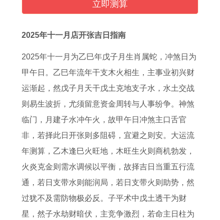
月
月
1
人
生
2
好
女
立即测算
属
修
1
2
肖
0
运
人
龙
桥
月
0
异
2
生
,
2025年十一月店开张吉日指南
开
吉
吉
1
性
1
肖
1
2025年十一月为乙巳年戊子月生肖属蛇，冲煞日为
业
日
日
9
缘
年
了
9
甲午日。乙巳年流年干支木火相生，主事业初兴财
最
2
2
年
旺
幸
解
8
运渐起，然戊子月天干戊土克地支子水，水土交战
佳
0
0
运
2
运
，
2
则易生波折，尤须留意资金周转与人事纷争。神煞
吉
2
2
势
0
色
2
属
临门，月建子水冲午火，故甲午日冲煞主口舌官
日
5
5
全
1
是
0
狗
非，若择此日开张则多阻碍，宜避之则安。大运流
属
年
年
解
4
什
1
女
年测算，乙木逢巳火旺地，木旺生火则商机勃发，
龙
农
1
1
年
么
3
一
火炎克金则需水调候以平衡，故择吉日当重五行流
人
历
1
9
生
，
年
生
通，若日支带水则能润局，若日支带火则助势，然
开
十
月
4
肖
1
3
运
过犹不及需防物极必反。子平术中戊土透干为财
店
一
最
9
桃
9
月
势
星，然子水劫财暗伏，主竞争激烈，若命主日柱为