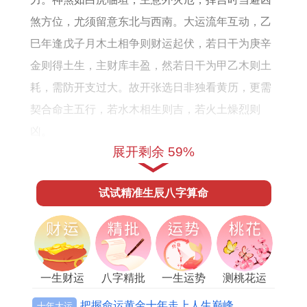
颜
煞方位，尤须留意东北与西南。大运流年互动，乙
色
巳年逢戊子月木土相争则财运起伏，若日干为庚辛
推
金则得土生，主财库丰盈，然若日干为甲乙木则土
荐
耗，需防开支过大。故开张选日非独看黄历，更需
契合命主五行，若水木相生则吉，若火土燥烈则
凶。
展开剩余 59%
择吉日原则首重避开冲煞日，甲午日冲生肖鼠与
马，方位忌正南与正北，若命主生肖属鼠则此日大
试试精准生辰八字算命
凶，易惹是非破财。推荐吉日如农历十一月初三丙
辰日，干支火土相生，吉象为天德合，主贵人相助
财运亨通，冲煞狗需避西方。农历十一月初十癸亥
日，干支水旺润局，吉象为玉堂贵人主合作顺利客
一生财运
八字精批
一生运势
测桃花运
源广进，冲煞蛇需避东南。农历十一月十八辛未
把握命运黄金十年走上人生巅峰
十年大运