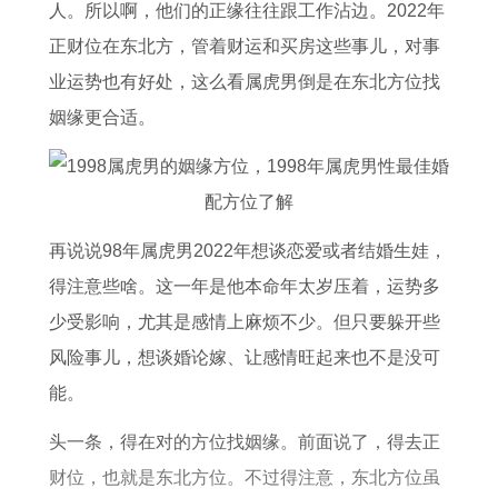
转
8
鸡
状
年
9
人。所以啊，他们的正缘往往跟工作沾边。2022年
运
4
男
况
属
年
正财位在东北方，管着财运和买房这些事儿，对事
最
年
2
1
鼠
属
业运势也有好处，这么看属虎男倒是在东北方位找
旺
鼠
0
9
人
鸡
姻缘更合适。
的
人
2
8
2
女
物
2
6
1
0
2
件
0
年
年
2
0
再说说98年属虎男2022年想谈恋爱或者结婚生娃，
2
全
属
6
2
得注意些啥。这一年是他本命年太岁压着，运势多
6
年
鸡
运
6
少受影响，尤其是感情上麻烦不少。但只要躲开些
全
运
人
势
年
风险事儿，想谈婚论嫁、让感情旺起来也不是没可
年
势
2
详
运
能。
运
0
解
势
势
2
书
如
头一条，得在对的方位找姻缘。前面说了，得去正
6
何
财位，也就是东北方位。不过得注意，东北方位虽