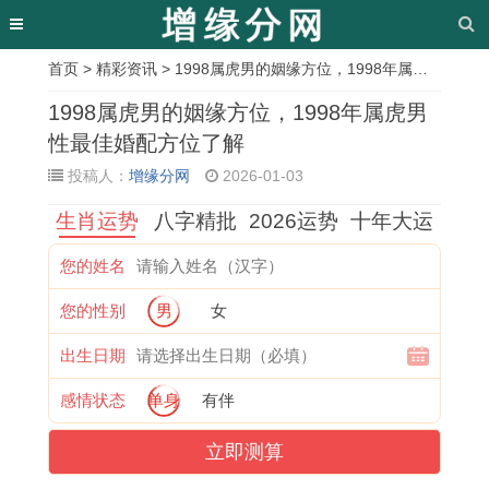
首页
>
精彩资讯
> 1998属虎男的姻缘方位，1998年属虎男性最佳婚配方位了解
相
1998属虎男的姻缘方位，1998年属虎男
关
性最佳婚配方位了解
投稿人：
增缘分网
2026-01-03
文
生肖运势
八字精批
2026运势
十年大运
章
1
1
1
1
2
1
1
华
您的姓名
9
9
9
9
0
9
9
而
您的性别
男
女
8
8
6
8
2
6
6
不
2
4
9
1
6
9
9
实
出生日期
年
年
年
年
年
年
年
解
感情状态
单身
有伴
属
鼠
属
属
属
属
出
释
立即测算
狗
人
鸡
鸡
猪
鸡
生
华