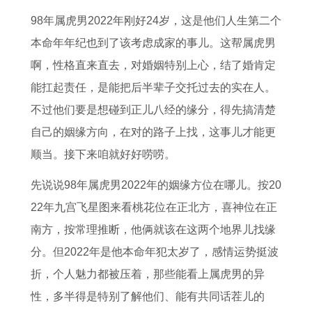
女
2
男
人
人
女
男
而
98年属虎男2022年刚好24岁，这是他们人生第二个
在
0
2
2
2
2
2
不
本命年年纪也到了该考虑成家的事儿。这帮属虎男
2
2
0
0
0
0
0
实
啊，性格直来直去，对婚姻特别上心，结了婚肯定
0
6
2
2
2
2
2
正
能扛起责任，是能把后半辈子交托过去的实在人。
2
年
6
6
6
6
6
确
不过他们要是想碰到正儿八经的缘分，得先搞清楚
6
每
年
年
运
年
年
答
自己的姻缘方向，在对的路子上找，这事儿才能更
年
月
运
1
势
的
运
案
顺当。接下来咱就好好唠唠。
运
运
势
2
详
事
势
一
势
势
1
月
解
业
如
肖
先说说98年属虎男2022年的姻缘方位在哪儿。按20
怎
及
9
1
书
运
何
22年九宫飞星图来看桃花位在正北方，喜神位在正
么
运
6
5
2
势
南方，按常理推断，他俩就该在这两个地界儿找缘
样
程
9
日
0
1
分。但2022年是他本命年犯太岁了，感情运势挺波
属
1
年
身
2
9
折，个人魅力都被压着，那些能看上属虎男的异
狗
9
属
体
6
6
性，多半得是特别了解他们、能有共同话茬儿的