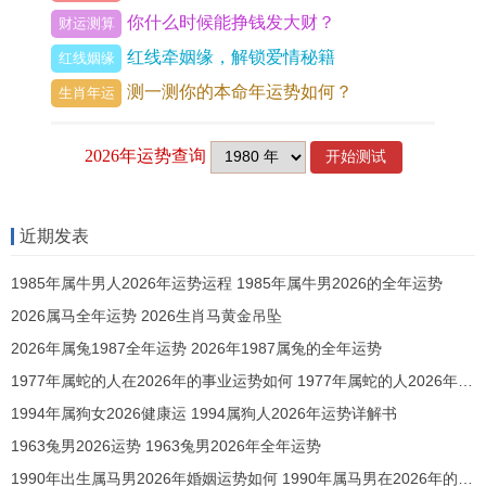
你什么时候能挣钱发大财？
财运测算
感情运势搞砸，导致找对象不顺当。到时候属虎男
红线牵姻缘，解锁爱情秘籍
红线姻缘
自己也得整天怨天怨地的，陷入痛苦里头。所以
测一测你的本命年运势如何？
生肖年运
啊，属虎男得时刻提醒自己，感情里也得放松点
儿，给对方留够空间，多些信任才行。
了解你们是否相合，您可以进入》》
八字合婚
进
行2个人免费测算！
近期发表
1985年属牛男人2026年运势运程 1985年属牛男2026的全年运势
上一篇 :
12生肖男女最全吉凶查询法,2025年生肖运
2026属马全年运势 2026生肖马黄金吊坠
程吉凶速查表
2026年属兔1987全年运势 2026年1987属兔的全年运势
下一篇 :
2000年属龙女最佳结婚年龄 属龙女婚配吉
1977年属蛇的人在2026年的事业运势如何 1977年属蛇的人2026年的运势如何
年与命理分析
1994年属狗女2026健康运 1994属狗人2026年运势详解书
1963兔男2026运势 1963兔男2026年全年运势
1990年出生属马男2026年婚姻运势如何 1990年属马男在2026年的婚姻运势