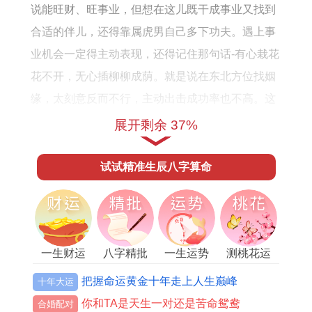
年
说能旺财、旺事业，但想在这儿既干成事业又找到
运
合适的伴儿，还得靠属虎男自己多下功夫。遇上事
势
业机会一定得主动表现，还得记住那句话-有心栽花
花不开，无心插柳柳成荫。就是说在东北方位找姻
缘，太刻意反而不行，主动出击成功率也不高。这
方位讲究的是异性得先对属虎男有好感，他才有机
展开剩余 37%
会跟人家进一步发展。
试试精准生辰八字算命
第二条，谈恋爱的时候得适当松快些，别太敏感。
属虎男婚恋观挺传统的，觉得谈恋爱就是为了结
婚，对恋人就跟对未来媳妇似的，对媳妇更是责任
心爆棚。但也正因为这样，他们总觉着对方也得百
一生财运
八字精批
一生运势
测桃花运
分百付出，对交往对象要求特别高。可2022年本命
把握命运黄金十年走上人生巅峰
十年大运
年他们情感运势本来就不稳当，要是还对异性要求
你和TA是天生一对还是苦命鸳鸯
合婚配对
太严，容不得对方有一点小毛病，很可能把自己的