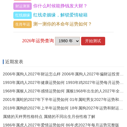
你什么时候能挣钱发大财？
财运测算
火对应心脑血管，眼睛、血压。木被火泄过度则需
红线牵姻缘，解锁爱情秘籍
红线姻缘
关注肝胆，筋脉之疾，尤在夏季火旺之时易有失
测一测你的本命年运势如何？
生肖年运
眠，头痛、炎症突发之状，切忌熬夜纵欲，透支心
神，寅午合，午中己土正财得旺火而生，财运看似
有源，实则火多土焦，财星受燥，正财主稳定收
入，薪资俸禄，虽有增长之机，但过程多有周折，
近期发表
且花销增大，财来财去难以积蓄，偏财之机暗藏于
动荡之中投资投机务必见好就收，最忌贪心恋战，
2006年属狗人2027年财运怎么样 2006年属狗人2027年偏财运投资方向
否则烈火熔金，反有破财之虞。
1993年属鸡人2027年健康运势如何 1993年鸡2027年运势每月运势详解
1968年属猴人2027年感情运势如何 属猴1968年出生的人2027年全年运势运程
月令流转，运势亦有起伏，进入春季寅卯月木气渐
2001年属蛇的2027年下半年运势如何 01年属蛇男女2027年运势和财运怎么样
旺，能疏通火势，运势开局平顺，谋事多成，待到
2018年属狗的2027年上半年运势如何 18年属狗2027年运势和财运男女
夏季巳午月火势达到顶峰，乃全年压力最大、心绪
属猪的天秤男性格特点 属猪的不同出生月份性格了解
最浮之时重大决策宜缓不宜急。
1986年属虎人2027年爱情运势如何 86年虎2027年每月运势完整版