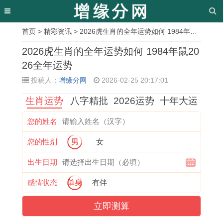
首页
>
精彩资讯
> 2026虎生肖的全年运势如何 1984年鼠2026全年运势
相
2026虎生肖的全年运势如何 1984年鼠20
关
26全年运势
投稿人：
增缘分网
2026-02-25 20:17:01
文
生肖运势
八字精批
2026运势
十年大运
章
柑
代
农
重
1
属
购
8
您的姓名
之
表
村
庆
9
鼠
买
月
您的性别
男
女
恋
哪
农
本
6
的
新
宝
冬
些
历
月
1
你
房
宝
出生日期
月
生
二
装
年
今
交
剪
感情状态
单身
有伴
动
肖
月
修
属
天
房
头
立即测算
土
特
安
黄
牛
打
吉
发