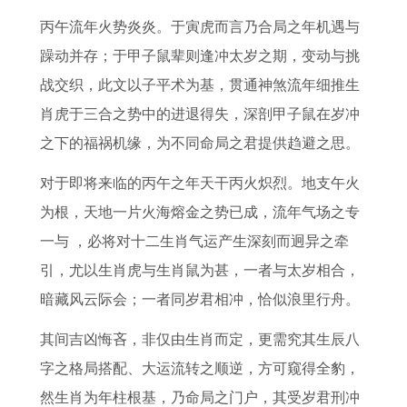
吉
征
大
道
的
麻
日
吉
丙午流年火势炎炎。于寅虎而言乃合局之年机遇与
日
冷
门
吉
2
将
选
日
躁动并存；于甲子鼠辈则逢冲太岁之期，变动与挑
柑
热
吉
日
0
会
择
八
战交织，此文以子平术为基，贯通神煞流年细推生
情
兼
日
重
2
赢
新
月
肖虎于三合之势中的进退得失，深剖甲子鼠在岁冲
顾
农
庆
7
吗
房
小
之下的福祸机缘，为不同命局之君提供趋避之思。
预
历
装
年
4
软
孩
示
二
修
下
月
装
理
对于即将来临的丙午之年天干丙火炽烈。地支午火
着
月
前
半
1
顺
发
为根，天地一片火海熔金之势已成，流年气场之专
哪
哪
十
年
1
序
吉
一与 ，必将对十二生肖气运产生深刻而迥异之牵
些
天
公
运
日
日
引，尤以生肖虎与生肖鼠为甚，一者与太岁相合，
生
适
司
势
生
暗藏风云际会；一者同岁君相冲，恰似浪里行舟。
肖
合
如
肖
其间吉凶悔吝，非仅由生肖而定，更需究其生辰八
安
何
运
字之格局搭配、大运流转之顺逆，方可窥得全豹，
大
6
势
然生肖为年柱根基，乃命局之门户，其受岁君刑冲