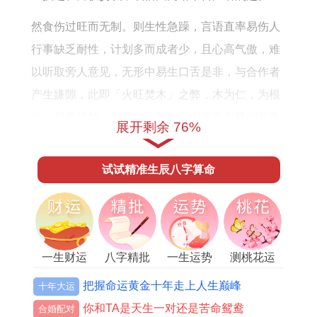
财
运
然食伤过旺而无制。则生性急躁，言语直率易伤人
怎
行事缺乏耐性，计划多而成者少，且心高气傲，难
么
以听取旁人意见，无形中易生口舌是非，与合作者
样
产生嫌隙，此即「火旺焚木」之弊，木为仁，为根
基，根基被焚，则虽外表风光，内里实有耗损与焦
展开剩余 76%
虑。
试试精准生辰八字算命
流年「将星」跟着「三台」吉曜亦会照寅虎。主掌
权柄、晋升与事业稳步发展，尤其对于任职公门或
大型机构之人此年若有职衔变动，多为实权在握之
机遇，然「五鬼」「官符」暗伏，须格外留意文书
一生财运
八字精批
一生运势
测桃花运
契约之纰漏，往来账目务必清晰，以免无心之失卷
入官非诉讼，火旺之岁，亦引动「病符」星，健康
把握命运黄金十年走上人生巅峰
十年大运
一事不可轻忽。
你和TA是天生一对还是苦命鸳鸯
合婚配对