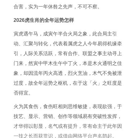
门
1
及
合害，实为一年休咎之先声，不可不察。
年
打
2026虎生肖的全年运势怎样
属
麻
牛
将
寅虎遇午马，成寅午半合火局之象，此合局主引
男
手
动、汇聚与转化，代表着属虎之人今年易得机缘牵
女
气
引，人际关系活跃，常有合作、联盟之事主动寻上
2
了
门来，然寅中甲木生午中丁火，本是木火通明之佳
0
解
象，却因流年丙火高透，烈火烹油，木气不免被泄
2
过度，故全年运势之枢机，在于这「火」之旺度是
7
否得宜。
年
火为其食伤，食伤旺相则思维敏捷，表现欲强，于
运
技艺、显示、营销、创作等领域易有突破性发挥，
势
才华得以彰显，名气或有提升，常有命主于此年因
和
一技之长而获赏识，或借由网络平台声名鹊起。