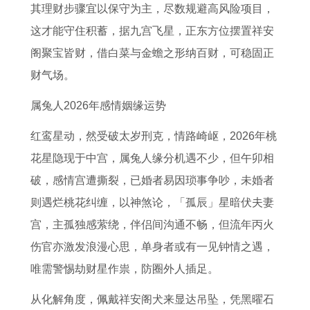
财
资
怎
怎
其理财步骤宜以保守为主，尽数规避高风险项目，
运
方
么
么
这才能守住积蓄，据九宫飞星，正东方位摆置祥安
怎
向
样
样
阁聚宝皆财，借白菜与金蟾之形纳百财，可稳固正
么
财气场。
样
属兔人2026年感情姻缘运势
红鸾星动，然受破太岁刑克，情路崎岖，2026年桃
花星隐现于中宫，属兔人缘分机遇不少，但午卯相
破，感情宫遭撕裂，已婚者易因琐事争吵，未婚者
则遇烂桃花纠缠，以神煞论，「孤辰」星暗伏夫妻
宫，主孤独感萦绕，伴侣间沟通不畅，但流年丙火
伤官亦激发浪漫心思，单身者或有一见钟情之遇，
唯需警惕劫财星作祟，防圈外人插足。
从化解角度，佩戴祥安阁犬来显达吊坠，凭黑曜石