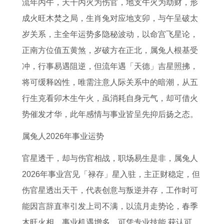
的
姻
年
月
人
般
的
的
流年丙午，天干丙火为伤官，地支午火为劫财，形
2
的
上
的
2
配
2
2
成火旺木焚之局，生肖兔对应地支卯，与午呈破太
0
详
半
属
0
牛
0
0
岁关系，主全年运势多隐秘波动，以命宫飞星论，
2
细
年
猴
2
生
2
2
正南方位值五黄煞，岁破方在正北，属兔人根基受
7
解
运
有
7
肖
7
7
冲，行事易遇阻逆，但流年遇「天德」吉星照拂，
年
读
势
何
年
最
年
年
将可缓释凶性，唯需注意人际关系中的暗潮，从五
下
1
如
含
财
佳
上
下
行生克看卯木生午火，虽消耗自身元气，却可借火
半
9
何
义
运
婚
半
半
势催发才华，此年感情与事业皆呈先抑后扬之态。
年
7
属
阴
怎
姻
年
年
属兔人2026年事业运势
运
1
猴
历
么
配
运
财
官星透干，却与伤官相战，职场易生是非，属兔人
势
年
人
九
样
对
势
运
2026年事业宫见「禄存」星入驻，主正财稳定，但
如
属
2
月
1
指
如
如
伤官星透出天干，代表创意与叛逆并存，工作时可
何
猪
0
出
9
南
何
何
能因言辞直率引发上司不满，以流月走势论，春季
7
女
2
生
6
0
7
木旺火相，事业机遇增多，可凭专业技能 获认可，