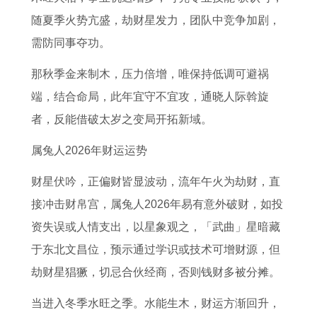
3
人
7
的
8
5
8
随夏季火势亢盛，劫财星发力，团队中竞争加剧，
年
的
年
属
年
年
年
需防同事夺功。
属
爱
事
猴
属
属
属
牛
情
业
人
猴
鸡
马
那秋季金来制木，压力倍增，唯保持低调可避祸
男
婚
和
人
2
2
端，结合命局，此年宜守不宜攻，通晓人际斡旋
女
姻
财
2
0
0
者，反能借破太岁之变局开拓新域。
2
分
运
0
2
2
属兔人2026年财运运势
0
析
好
2
7
7
财星伏吟，正偏财皆显波动，流年午火为劫财，直
2
吗
7
年
年
接冲击财帛宫，属兔人2026年易有意外破财，如投
7
年
运
事
资失误或人情支出，以星象观之，「武曲」星暗藏
年
偏
势
业
于东北文昌位，预示通过学识或技术可增财源，但
运
财
和
和
劫财星猖獗，切忌合伙经商，否则钱财多被分摊。
势
运
财
财
和
投
运
运
当进入冬季水旺之季。水能生木，财运方渐回升，