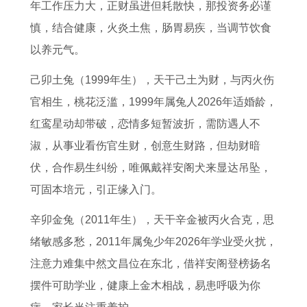
年工作压力大，正财虽进但耗散快，那投资务必谨
慎，结合健康，火炎土焦，肠胃易疾，当调节饮食
以养元气。
己卯土兔（1999年生），天干己土为财，与丙火伤
官相生，桃花泛滥，1999年属兔人2026年适婚龄，
红鸾星动却带破，恋情多短暂波折，需防遇人不
淑，从事业看伤官生财，创意生财路，但劫财暗
伏，合作易生纠纷，唯佩戴祥安阁犬来显达吊坠，
可固本培元，引正缘入门。
辛卯金兔（2011年生），天干辛金被丙火合克，思
绪敏感多愁，2011年属兔少年2026年学业受火扰，
注意力难集中然文昌位在东北，借祥安阁登榜扬名
摆件可助学业，健康上金木相战，易患呼吸为你