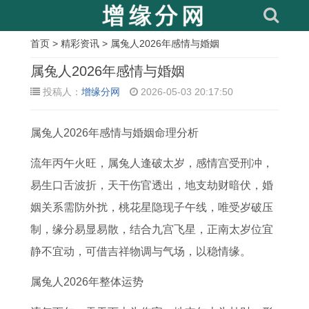
首页
>
精彩资讯
> 属兔人2026年感情与婚姻
相
属兔人2026年感情与婚姻
关
投稿人：
增缘分网
2026-05-03 20:17:50
文
属兔人2026年感情与婚姻命理分析
章
1
属
属
出
1
牛
2
1
流年丙午火旺，属兔人逢破太岁，感情宫受刑冲，
9
猪
猴
生
9
与
0
9
易生口舌波折，天干伤官透出，地支劫财暗伏，婚
7
女
的
于
6
哪
0
7
姻关系需防外扰，桃花星隐现子午线，唯受岁破压
3
人
2
阴
8
个
5
8
制，缘分易显易散，结合九宫飞星，正南太岁位宜
年
爱
0
历
年
生
年
年
静不宜动，可借吉祥物调与气场，以稳情缘。
属
情
2
十
属
肖
属
属
属兔人2026年整体运势
牛
婚
7
一
猴
最
鸡
马