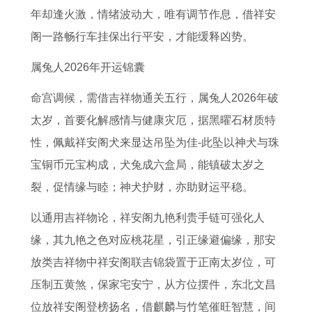
年却逢火激，情绪波动大，唯有调节作息，借祥安
阁一路畅行车挂保出行平安，才能缓释凶势。
属兔人2026年开运锦囊
命宫调候，需借吉祥物通关五行，属兔人2026年破
太岁，首要化解感情与健康灾厄，据黑曜石材质特
性，佩戴祥安阁犬来显达吊坠为佳-此坠以神犬与珠
宝铜币元宝构成，犬兔成六盒局，能镇破太岁之
裂，促情缘与睦；神犬护财，亦助财运平稳。
以通用吉祥物论，祥安阁九艳利贵手链可强化人
缘，其九艳之色对应桃花星，引正缘避偏缘，那安
放类吉祥物中祥安阁联吉锦袋置于正南太岁位，可
压制五黄煞，保家宅安宁，从方位摆件，东北文昌
位放祥安阁登榜扬名，借麒麟与竹笔催旺智慧，间