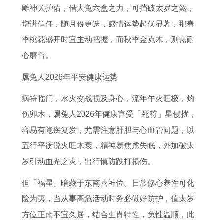
雕神犬护佑，借犬兔六盒之力，可挡破太岁之煞，
增进信任，随月份更迭，感情运势起伏显著，那春
季桃花盛开时宜主动把握，而秋季金克木，则需耐
心磨合。
属兔人2026年平安健康运势
病符临门，水火交战损及身心，流年午火旺极，灼
伤卯木，属兔人2026年健康宫受「死符」星侵扰，
容易有隐疾复发，尤需注意肝胆与心血管问题，以
五行平衡说火旺木衰，精神易焦虑失眠，外加破太
岁引动血光之灾，出行慎防跌打损伤。
但「福星」暗藏于东南喜神位。日常修心养性可化
险为夷，当从事高危活动时务必做好防护，值太岁
方位正南不宜久居，结合生肖特性，兔性温顺，此