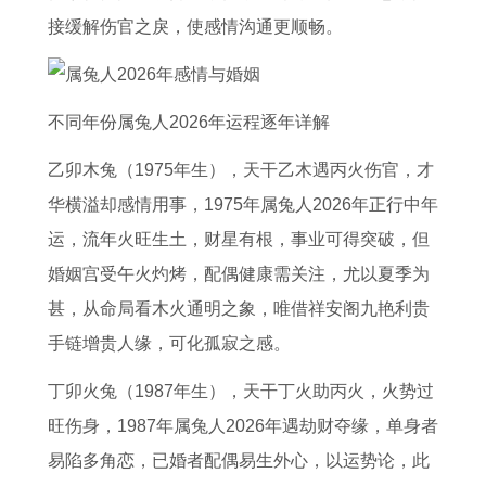
接缓解伤官之戾，使感情沟通更顺畅。
不同年份属兔人2026年运程逐年详解
乙卯木兔（1975年生），天干乙木遇丙火伤官，才
华横溢却感情用事，1975年属兔人2026年正行中年
运，流年火旺生土，财星有根，事业可得突破，但
婚姻宫受午火灼烤，配偶健康需关注，尤以夏季为
甚，从命局看木火通明之象，唯借祥安阁九艳利贵
手链增贵人缘，可化孤寂之感。
丁卯火兔（1987年生），天干丁火助丙火，火势过
旺伤身，1987年属兔人2026年遇劫财夺缘，单身者
易陷多角恋，已婚者配偶易生外心，以运势论，此