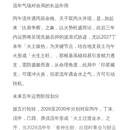
事
7
指
年
鸡
家
了
流年气场对命局的长远作用
业
年
南
健
人
庭
解
丙午流年遇丙辰命格。天干双丙火并现，是...加起
运
运
康
运
和
来「比肩争辉」之象，以火势旺盛而论，此后三年
势
势
运
势
睦
内运势将呈现先扬后抑的波浪式轨迹，尤以2027丁
高
及
势
及
方
未年「火土燥热」为关键节点，结合地支辰土与午
峰
运
吉
法
火形成「火生土旺」，那根基虽稳却易引发精力透
月
程
祥
支，需防盛极而衰，从命理角度，此局中「印星藏
份
了
物
支」可缓冲火炎，但若流年遇金水之气，方可引动
解
转机。
未来五年运势阶段划分
据五行轮转，2026至2030年分别对应丙午，丁未、
戊申，己酉、庚戌流年形成「火土过渡金水」之
序，当2028戊申年「食神生财」出现时事业与财运