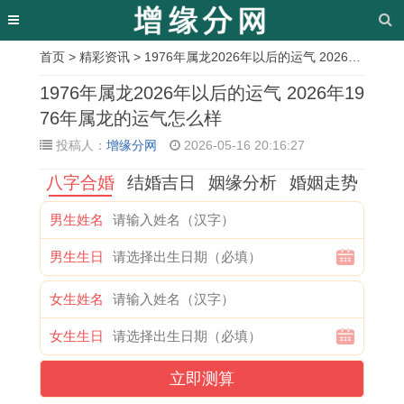
首页
>
精彩资讯
> 1976年属龙2026年以后的运气 2026年1976年属龙的运气怎么样
相
1976年属龙2026年以后的运气 2026年19
关
76年属龙的运气怎么样
投稿人：
增缘分网
2026-05-16 20:16:27
文
八字合婚
结婚吉日
姻缘分析
婚姻走势
章
2
7
喜
探
1
属
属
星
男生姓名
0
3
结
寻
9
鸡
龙
座
男生生日
2
年
良
属
8
人
人
奇
7
属
缘
虎
0
在
2
葩
女生姓名
年
牛
情
人
属
龙
0
女
女生生日
属
男
缘
命
猴
年
2
性
立即测算
鸡
一
何
定
健
的
7
的