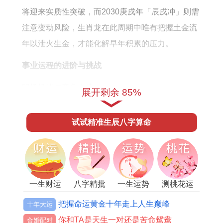
将迎来实质性突破，而2030庚戌年「辰戌冲」则需
注意变动风险，生肖龙在此周期中唯有把握土金流
年以泄火生金，才能化解早年积累的压力。
事业运程的进阶与挑战
职场机遇与竞争态势
展开剩余 85%
阳刃藏支遇流年午火。触发「官印相生」之机，将
试试精准生辰八字算命
带来职位晋升或项目主导的可能，但同事或同行间
的「比肩夺财」暗流也随之加剧，以团队协作为
例，虽可凭火性热情开拓局面，唯需警惕功劳被分
薄的通病，随2027丁未年到来，那「伤官见官」的
一生财运
八字精批
一生运势
测桃花运
隐患可能浮现，借提前布局人际网络可缓冲冲击。
把握命运黄金十年走上人生巅峰
十年大运
创业与投资的长远步骤
你和TA是天生一对还是苦命鸳鸯
合婚配对