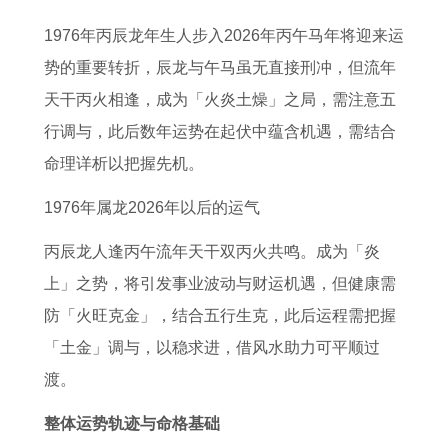
人
生
在
情
康
幸
年
魅
1976年丙辰龙年生人步入2026年丙午马年将迎来运
的
运
1
缘
运
运
感
力
势的重要转折，辰龙与午马虽无直接刑冲，但流年
全
势
9
属
势
物
情
1
天干丙火相逢，成为「火炎土燥」之局，需注意五
年
详
8
虎
1
及
与
9
行调与，此后数年运势在起伏中蕴含机遇，需结合
运
解
0
人
9
运
婚
9
命理详析以把握先机。
势
7
年
的
8
势
姻
2
2
3
生
真
0
2
2
年
1976年属龙2026年以后的运气
0
年
肖
爱
年
0
0
7
丙辰龙人逢丙午流年天干双丙火共鸣。成为「炎
2
属
属
是
属
2
2
月
上」之势，将引发事业波动与财运机遇，但健康需
7
牛
狗
谁
猴
5
7
属
防「火旺克金」，结合五行生克，此后运程需把握
年
男
男
2
年
年
猴
「土金」调与，以稳求进，借风水助力可平顺过
属
2
的
0
龙
属
女
渡。
鸡
0
婚
2
年
龙
性
人
2
配
7
属
人
格
整体运势轨迹与命格基础