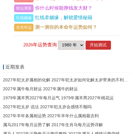
正财位受「火土焦灼」作用。初期投资易见账面盈
你什么时候能挣钱发大财？
财运测算
利却难聚现金，从2028年起，随戊申年「偏财透
红线牵姻缘，解锁爱情秘籍
红线姻缘
干」，可转向科技或金融领域布局，但投机类项目
测一测你的本命年运势如何？
生肖年运
需避开水火相战流年结合命理师建议，那不动产或
长期持股更利守成，其步骤核心在于以土性稳重压
住火性浮躁，通盘考量风险。
财运走势的五行调与
近期发表
正财与偏财的流年互动
2027年犯太岁属相的化解 2027年犯太岁如何化解太岁带来的不利影响的方法
2027年属牛每月财运 2027年属牛的财运
双丙火透出点燃「财库」。但辰土财库需水润才能
1979年属羊男2027年每月运气 1979年属羊男2027年桃花运
开启，以2026年为例，正财通过事业正途稳步增
2027年犯太岁 说法 2027年犯太岁会感情不顺吗
长，而偏财则待2029己酉年「辰酉合化金」时才显
2027年羊年各属相运势 2027年羊年什么属相最吉利
爆发力，除主业收入外，借金类副业如咨询或技术
属马2017年每月运势了解 2017年生肖马每月运势详解
外包可补足流水，此间切忌贪恋短线投机，因火旺
属马人2027年运势每月运势完整版 2027年属马人感情运势突破