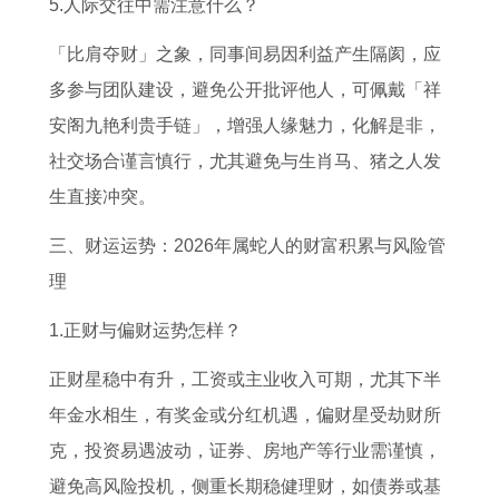
5.人际交往中需注意什么？
「比肩夺财」之象，同事间易因利益产生隔阂，应
多参与团队建设，避免公开批评他人，可佩戴「祥
安阁九艳利贵手链」，增强人缘魅力，化解是非，
社交场合谨言慎行，尤其避免与生肖马、猪之人发
生直接冲突。
三、财运运势：2026年属蛇人的财富积累与风险管
理
1.正财与偏财运势怎样？
正财星稳中有升，工资或主业收入可期，尤其下半
年金水相生，有奖金或分红机遇，偏财星受劫财所
克，投资易遇波动，证券、房地产等行业需谨慎，
避免高风险投机，侧重长期稳健理财，如债券或基