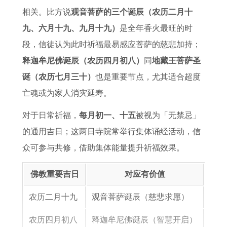
忌
析
感
相关。比方说
观音菩萨的三个诞辰（农历二月十
情
九、六月十九、九月十九）
是全年香火最旺的时
运
段，信徒认为此时祈福最易感应菩萨的慈悲加持；
势
释迦牟尼佛诞辰（农历四月初八）
同
地藏王菩萨圣
高
诞（农历七月三十）
也是重要节点，尤其适合超度
峰
亡魂或为家人消灾延寿。
月
对于日常祈福，
每月初一、十五
被视为「无禁忌」
份
的通用吉日；这两日寺院常举行集体诵经活动，信
众可参与共修，借助集体能量提升祈福效果。
佛教重要吉日
对应有价值
农历二月十九
观音菩萨诞辰（慈悲求愿）
农历四月初八
释迦牟尼佛诞辰（智慧开启）