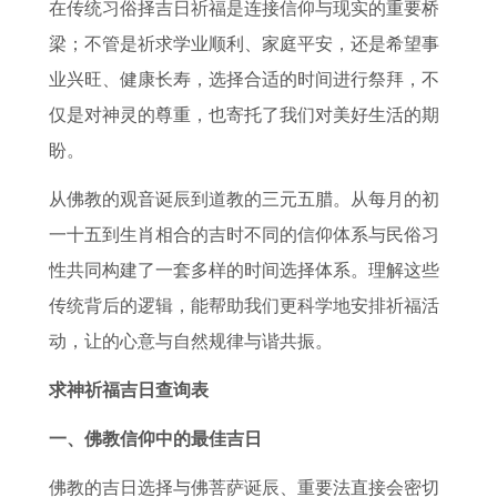
风
姆
么
相
人
方
吉
查
在传统习俗择吉日祈福是连接信仰与现实的重要桥
水
关
选
丑
的
法
日
询
梁；不管是祈求学业顺利、家庭平安，还是希望事
方
系
倪
结
感
属
辛
4
业兴旺、健康长寿，选择合适的时间进行祭拜，不
位
解
海
婚
情
猪
未
月
仅是对神灵的尊重，也寄托了我们对美好生活的期
2
读
厦
喜
运
男
日
理
盼。
0
属
怎
神
势
与
柱
发
从佛教的观音诞辰到道教的三元五腊。从每月的初
2
鼠
么
牌
2
属
女
吉
一十五到生肖相合的吉时不同的信仰体系与民俗习
7
和
选
位
0
虎
哪
日
性共同构建了一套多样的时间选择体系。理解这些
年
属
择
写
2
女
年
一
传统背后的逻辑，能帮助我们更科学地安排祈福活
建
兔
好
法
7
婚
适
览
动，让的心意与自然规律与谐共振。
房
的
的
年
配
合
表
求神祈福吉日查询表
风
配
日
属
合
结
水
对
子
牛
适
婚
一、佛教信仰中的最佳吉日
禁
分
人
吗
佛教的吉日选择与佛菩萨诞辰、重要法直接会密切