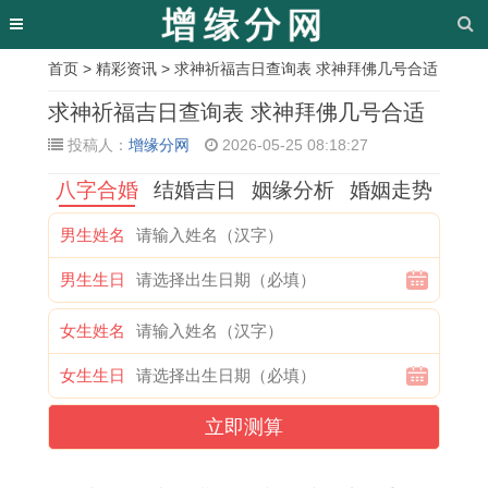
首页
>
精彩资讯
> 求神祈福吉日查询表 求神拜佛几号合适
相
求神祈福吉日查询表 求神拜佛几号合适
关
投稿人：
增缘分网
2026-05-25 08:18:27
文
八字合婚
结婚吉日
姻缘分析
婚姻走势
章
男生姓名
2
属
选
结
2
安
辛
近
男生生日
0
鼠
吉
婚
0
排
未
十
2
与
日
的
2
幸
女
天
女生姓名
7
属
的
吉
7
福
今
理
女生生日
年
兔
官
日
年
婚
年
发
建
的
员
女
属
姻
结
吉
立即测算
房
保
怎
属
牛
的
婚
日