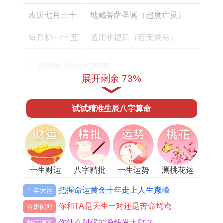
农历七月三十
地藏菩萨圣诞（超度亡灵）
每月初一/十五
通用祈福日（百无禁忌）
二、道教体系的吉日框架
展开剩余 73%
道教的神仙圣诞体系更为复杂，仅以农历三月至六
月为例：
试试精准生辰八字算命
三月初三
（真武大帝诞辰）：适合祈求镇宅平安、
驱邪避灾。
五月十三
（关帝磨刀日）：商贾祈求财源广进的最
一生财运
八字精批
一生运势
测桃花运
佳时机。
把握命运黄金十年走上人生巅峰
十年大运
六月廿四
（雷祖圣诞）：化解口舌是非，增强事业
你和TA是天生一对还是苦命鸳鸯
合婚配对
运势。
你什么时候能挣钱发大财？
财运测算