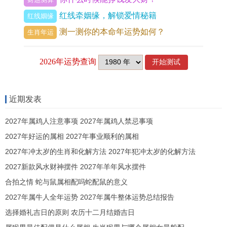
红线牵姻缘，解锁爱情秘籍
红线姻缘
道教特别重视
三元节
（上元正月十五、中元七月十
测一测你的本命年运势如何？
生肖年运
五、下元十月十五）同
五腊日
，认为这些时日天地
气场通达，可通过斋醮法直接会获得三官大帝赐
福。
三、生肖与吉日的联动选择
近期发表
传统择日学重视「天人感应」，
个人生肖与日期的
2027年属鸡人注意事项 2027年属鸡人禁忌事项
五行生克关系
直接作用祈福效果：
2027年好运的属相 2027年事业顺利的属相
三合日
：如属虎、马、狗者选午日（马日）
2027年冲太岁的生肖和化解方法 2027年犯冲太岁的化解方法
2027新款风水财神摆件 2027年羊年风水摆件
六盒日
：如鼠与牛相合，可选丑日
合拍之情 蛇与鼠属相配吗蛇配鼠的意义
避开刑冲
：属兔者应避开酉日（鸡日）
2027年属牛人全年运势 2027年属牛整体运势总结报告
选择婚礼吉日的原则 农历十二月结婚吉日
四、节气与民俗节日的特殊有价值