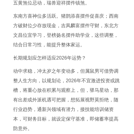
五黄煞位忌动，瑞兽迎祥摆件镇煞。
东南方喜神位多活跃。猪鹊添喜摆件促喜庆；西南
方破财位少存放现金，吉凤麟富摆件守财，东北方
文昌位宜学习，登榜扬名摆件助学业，这些调整，
结合日常习性，能提升整体家运。
长期规划应怎样适应2026年运势？
动中求稳，冲太岁之年变动多，但属鼠男可借势调
整人生方向，以规划论，2026年不宜激进投资或跳
槽，将重心放在积累与观察上，但，驿马星动，那
有出差或外派机遇可把握，想拓展视野莫拒绝，随
行业趋势，通新兴领域有潜力，接技能培训储资
本，可财务目标，就设定保守基准，即储蓄率提高
防意外。