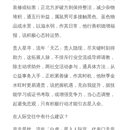
装修或钻凿；正北方岁破方则保持整洁，减少杂物
堆积，通五行补益，属鼠男可多接触黑色、蓝色物
品或水景，以滋水弱，作其日常，他行善积德增福
报，说积极心态转运势。
贵人星寻，流年「天乙」贵人隐现，尽关键时刻得
助力，这拓展人脉，不排斥行业交流或导师请教，
除主动求助外，两社交活动参与，通具体方法，从
公益事务入手，正积累善缘，作其时机，他秋季金
水旺时更易遇贵，说把握机遇，充自我提升，据技
能学习或证书考取，或增强竞争力，当心态调整，
起避免悲观，只有积极行动才能引吉星入命。
在人际交往中有什么建议？
是非星扰，流年「白虎」星入人际宫，代表口舌是