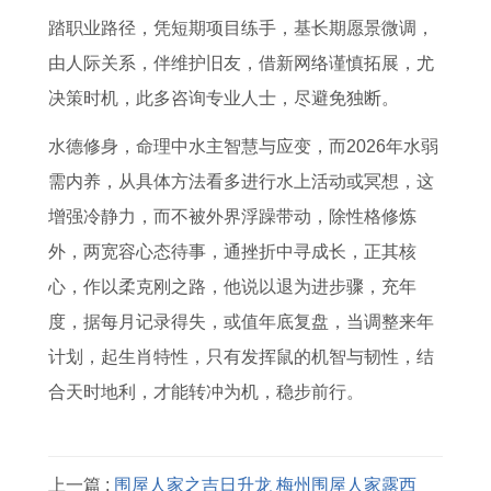
踏职业路径，凭短期项目练手，基长期愿景微调，
由人际关系，伴维护旧友，借新网络谨慎拓展，尤
决策时机，此多咨询专业人士，尽避免独断。
水德修身，命理中水主智慧与应变，而2026年水弱
需内养，从具体方法看多进行水上活动或冥想，这
增强冷静力，而不被外界浮躁带动，除性格修炼
外，两宽容心态待事，通挫折中寻成长，正其核
心，作以柔克刚之路，他说以退为进步骤，充年
度，据每月记录得失，或值年底复盘，当调整来年
计划，起生肖特性，只有发挥鼠的机智与韧性，结
合天时地利，才能转冲为机，稳步前行。
上一篇 :
围屋人家之吉日升龙 梅州围屋人家露西