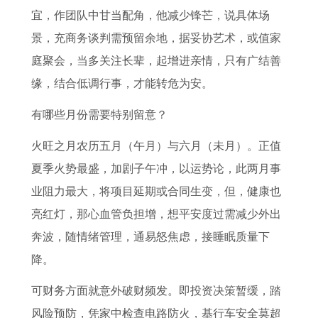
宜，作团队中甘当配角，他减少锋芒，说具体场
景，充商务谈判需预留余地，据妥协艺术，或值家
庭聚会，当多关注长辈，起增进亲情，只有广结善
缘，结合低调行事，才能转危为安。
有哪些月份需要特别留意？
火旺之月农历五月（午月）与六月（未月）。正值
夏季火势最盛，加剧子午冲，以运势论，此两月事
业阻力最大，将项目延期或合同生变，但，健康也
亮红灯，那心血管负担增，想平安度过需减少外出
奔波，随情绪管理，通易怒焦虑，接睡眠质量下
降。
可财务方面就意外破财频发。即投资决策暂缓，踏
风险预防，凭家中检查电路防火，基行车安全莫超