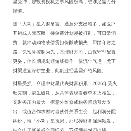
星受冲，那投资投机之事风险极高，想涉足需万分
谨慎。
随「大耗」星入财帛宫。通意外支出增多，如医疗
开销或人际应酬，接储蓄计划易被打乱，可日常消
费，就冲动购物或借贷担保酿成损失，即踏守财之
路，凭预算控制为先，基理财方向，由保守型配置
更妥，伴长期规划避短线操作，借流年气运，尤正
财渠道宜深耕主业，此副业经营需介绍风险。
财星受损，命理中财星代表财富积累，2026年受火
旺克制，易生破耗，从具体表现看春季木火相生，
充财务压力最大，据意外维修或税务问题引发支
出，或值合作求财时当伙伴关系生变，起利润分配
纠纷，唯「小耗」星扰局，那琐碎财务漏洞频发，
结合电子账单或合同细节，不仔细核对即出错。