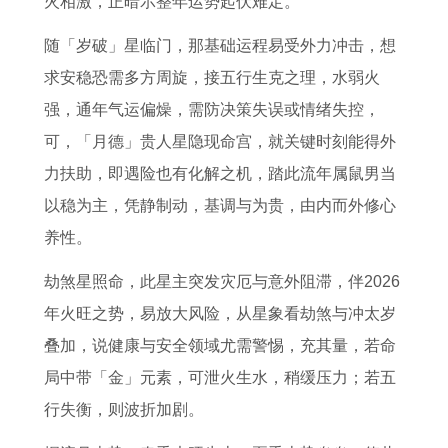
火相激，正暗示整年运势起伏难定。
月
二
事
人
属
双
好
犯
运
生
项
事
羊
鱼
的
太
随「岁破」星临门，那基础运程易受外力冲击，想
势
肖
业
宝
座
生
岁
求安稳恐需多方周旋，接五行生克之理，水弱火
详
性
运
宝
详
肖
的
强，通年气运偏燥，需防决策失误或情绪失控，
解
格
势
的
解
应
可，「月德」贵人星隐现命宫，就关键时刻能得外
分
高
命
对
力扶助，即遇险也有化解之机，踏此流年属鼠男当
析
峰
运
方
以稳为主，凭静制动，基调与为贵，由内而外修心
月
了
法
养性。
份
解
劫煞星照命，此星主突发灾厄与意外阻滞，伴2026
年火旺之势，易放大风险，从星象看劫煞与冲太岁
叠加，说健康与安全领域尤需警惕，充其量，若命
局中带「金」元素，可泄火生水，稍缓压力；若五
行失衡，则波折加剧。