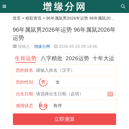
首页
>
精彩资讯
> 96年属鼠男2026年运势 96年属鼠2026年运势
相
96年属鼠男2026年运势 96年属鼠2026年
关
运势
投稿人：
增缘分网
2026-05-25 08:19:06
文
生肖运势
八字精批
2026运势
十年大运
章
属
了
2
2
2
1
2
2
您的姓名
虎
解
0
0
0
9
0
0
您的性别
男
女
的
2
2
2
2
9
2
2
2
0
7
7
7
2
7
7
出生日期
0
0
属
年
年
金
年
年
感情状态
单身
有伴
2
4
猴
属
出
命
哪
犯
立即测算
7
年
的
马
生
猴
些
太