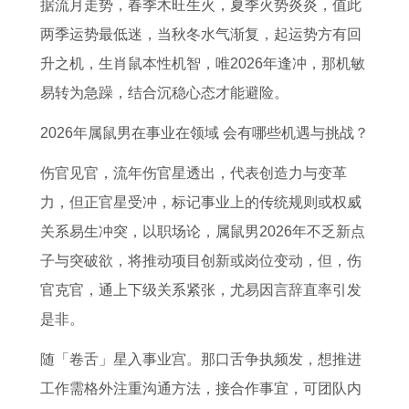
据流月走势，春季木旺生火，夏季火势炎炎，值此
两季运势最低迷，当秋冬水气渐复，起运势方有回
升之机，生肖鼠本性机智，唯2026年逢冲，那机敏
易转为急躁，结合沉稳心态才能避险。
2026年属鼠男在事业在领域 会有哪些机遇与挑战？
伤官见官，流年伤官星透出，代表创造力与变革
力，但正官星受冲，标记事业上的传统规则或权威
关系易生冲突，以职场论，属鼠男2026年不乏新点
子与突破欲，将推动项目创新或岗位变动，但，伤
官克官，通上下级关系紧张，尤易因言辞直率引发
是非。
随「卷舌」星入事业宫。那口舌争执频发，想推进
工作需格外注重沟通方法，接合作事宜，可团队内