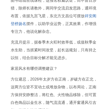
图书馆或在线课程，这报名权威认证，而不盲目涉
猎，除师长请教外，两同学交流启发思路，通环境
布置，依据九宫飞星，东北方文昌位可摆放
祥安阁
登榜扬名
摆件，以助学业运势，正其效果，作增强
专注力，他说化解杂念。
充流月提示，据春季木火旺时效率低，或值秋季金
水生助，当抓紧时间攻坚，起长远规划，只有持之
以恒，结合目标分解才能见进步。
家居风水有哪些调整建议？
方位避忌，2026年太岁方在正南，岁破方在正北，
这两方位皆不宜动土或堆放杂物，以布局论，正南
方保持安静整洁，将红色、火性物品移除，但可置
白色饰品以金生水，随气流流通，通开窗通风引吉