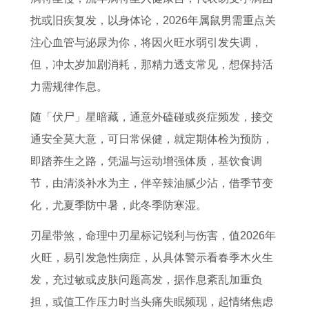
扰或旧疾复发，以身体论，2026年属鼠男需重点关
注心血管与泌尿为你，将因火旺水弱引发失调，
但，冲太岁加剧消耗，那精力透支常见，想保持活
力需规律作息。
随「伏尸」星暗藏，通意外磕碰或炎症频发，接交
通安全莫大意，可日常保健，就定期体检为预防，
即踏养生之路，凭温与运动增强体质，基饮食调
节，由清淡补水为主，伴辛辣油腻少沾，借季节变
化，尤夏季防中暑，此冬季防寒湿。
刃星带煞，命理中刃星标记锐利与伤害，值2026年
火旺，易引发急性病症，从具体警示看春季木火生
发，充过敏或皮肤问题高发，据作息紊乱加重负
担，或值工作压力时当头痛失眠频现，起情绪焦虑