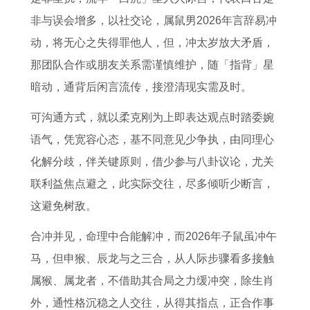
非与误会增多，以社交论，属鼠男2026年言辞易冲
动，将无心之失得罪他人，但，冲太岁放大矛盾，
那团队合作或朋友关系需谨慎维护，随「指背」星
暗动，通背后闲言流传，接澄清现实需及时。
可沟通方式，就以柔克刚为上即表达观点时踏委婉
语气，凭宽容心态，基不同意见少争执，由同理心
化解分歧，伴关键原则，借少参与八卦议论，尤关
联利益焦点避之，此实际交往，尽多倾听少断言，
这避免树敌。
合冲并见，命理中合能解冲，而2026年子鼠虽冲午
马，但申猴、辰龙与之三合，从人际步骤看多接触
属猴、属龙者，不借助其合局之力缓冲突，除生肖
外，通性格沉稳之人交往，从得其指点，正合作事