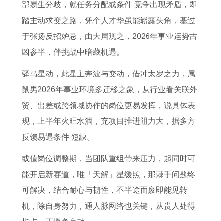
部易生分歧，就任务分配或条件 竞争出现矛盾，即
踏主动求变之路，凭个人才华虽能崭露头角，基过
于张扬反招妒忌，由大局观之，2026年事业运势吉
凶参半，伴挑战中暗藏机遇。
驿马星动，此星主奔波与变动，借冲太岁之力，属
鼠男2026年事业环境多迁移之象，从行业看关联外
贸、出差或跨领域协作的岗位更易发挥，说具体表
现，上半年火旺水涸，充项目推进阻力大，据多方
反馈易遇条件 短缺。
或值岗位调整期，当团队重组带来压力，起同时可
能开启新赛道，唯「天解」星缓照，那棘手问题终
可解决，结合耐心与韧性，不半途而废即能见转
机，除自身努力，通人脉网络也关键，从贵人处得