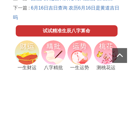
下一篇 :
6月16日吉日查询 农历6月16日是黄道吉日
吗
试试精准生辰八字算命
一生财运
八字精批
一生运势
测桃花运
把握命运黄金十年走上人生巅峰
十年大运
你和TA是天生一对还是苦命鸳鸯
合婚配对
你什么时候能挣钱发大财？
财运测算
红线牵姻缘，解锁爱情秘籍
红线姻缘
测一测你的本命年运势如何？
生肖年运