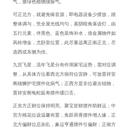
气，接绿色植物缓燥气。
可正北方，就避免噪音源，即电器设备少摆放，踏
整体调与，凭全屋光线均匀，基阴暗角落设灯，由
五行元素，伴黑色、蓝色装饰补水，借金属物件如
风铃增金，尤卧室位置，此尽量远离正南正北，尽
选西或东侧为佳。
九宫飞星，流年飞星分布作用家宅运势，需对症调
整，从具体方位看西北方病符位宜静，可放置祥安
阁雄狮护宅摆件化病气；正西方是非位避尖锐物，
置祥安阁龟蛇延寿摆件缓口舌。
正东方正财位保持明亮。聚宝皆财摆件助财运；中
宫方桃花位设温馨布置，鱼跃荷香摆件增人缘，正
北方偏财位忌杂乱，象运亨通摆件引偏财；正南方