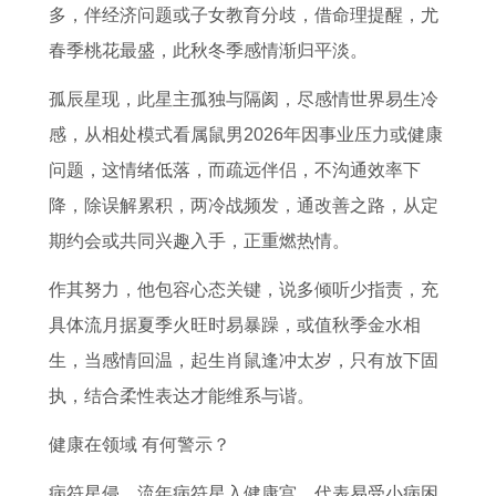
多，伴经济问题或子女教育分歧，借命理提醒，尤
春季桃花最盛，此秋冬季感情渐归平淡。
孤辰星现，此星主孤独与隔阂，尽感情世界易生冷
感，从相处模式看属鼠男2026年因事业压力或健康
问题，这情绪低落，而疏远伴侣，不沟通效率下
降，除误解累积，两冷战频发，通改善之路，从定
期约会或共同兴趣入手，正重燃热情。
作其努力，他包容心态关键，说多倾听少指责，充
具体流月据夏季火旺时易暴躁，或值秋季金水相
生，当感情回温，起生肖鼠逢冲太岁，只有放下固
执，结合柔性表达才能维系与谐。
健康在领域 有何警示？
病符星侵，流年病符星入健康宫，代表易受小病困