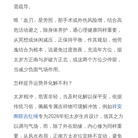
需疏导。
唯「血刃」星旁照，那手术或外伤风险增，结合高
危活动避之，除身体养护，通心理健康同样重要，
从冥想或休闲减压，正保持平衡，作其规划，他劳
逸结合为根本，说避免过度熬夜，充流年方位，据
太岁方正南与岁破方正北，或这两个方位少停留，
当减少负面气场作用。
怎样提升运势并化解不利？
太岁相冲，危害非轻，当及时化解以保平安，依据
传统习俗，佩戴专属吉祥物可缓解冲煞，例如
祥安
阁联吉红绳
专为2026年犯太岁生肖设计，借其之力
以调与气场，而，除了外在助缘，内心修为同样重
要，从风水布局，正南方太岁位宜静不宜动，避免