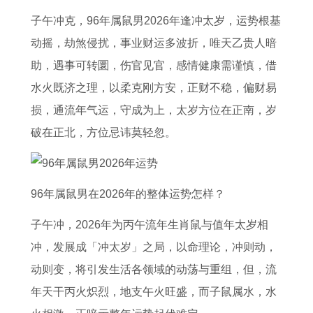
运
生
财
的
的
双
生
岁
子午冲克，96年属鼠男2026年逢冲太岁，运势根基
势
肖
运
人
羊
鱼
肖
的
动摇，劫煞侵扰，事业财运多波折，唯天乙贵人暗
了
性
2
运
宝
座
的
化
助，遇事可转圜，伤官见官，感情健康需谨慎，借
解
格
0
势
宝
如
运
解
水火既济之理，以柔克刚方安，正财不稳，偏财易
如
特
2
怎
的
何
势
方
损，通流年气运，守成为上，太岁方位在正南，岁
何
点
7
么
全
运
最
法
破在正北，方位忌讳莫轻忽。
2
2
年
样
年
势
好
通
0
0
属
2
运
1
2
用
2
0
猴
0
势
9
0
吗
96年属鼠男在2026年的整体运势怎样？
7
4
的
2
2
9
2
2
子午冲，2026年为丙午流年生肖鼠与值年太岁相
年
年
财
7
0
2
7
0
冲，发展成「冲太岁」之局，以命理论，冲则动，
属
出
运
年
2
金
年
2
动则变，将引发生活各领域的动荡与重组，但，流
虎
生
注
属
7
命
运
7
年天干丙火炽烈，地支午火旺盛，而子鼠属水，水
每
十
意
马
年
猴
气
年