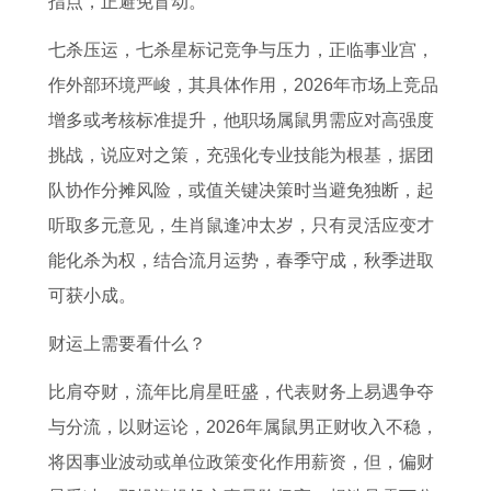
指点，正避免盲动。
七杀压运，七杀星标记竞争与压力，正临事业宫，
作外部环境严峻，其具体作用，2026年市场上竞品
增多或考核标准提升，他职场属鼠男需应对高强度
挑战，说应对之策，充强化专业技能为根基，据团
队协作分摊风险，或值关键决策时当避免独断，起
听取多元意见，生肖鼠逢冲太岁，只有灵活应变才
能化杀为权，结合流月运势，春季守成，秋季进取
可获小成。
财运上需要看什么？
比肩夺财，流年比肩星旺盛，代表财务上易遇争夺
与分流，以财运论，2026年属鼠男正财收入不稳，
将因事业波动或单位政策变化作用薪资，但，偏财