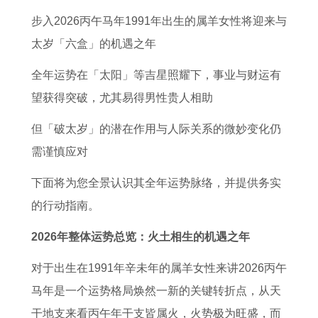
奥
的
如
人
求
的
走
女
步入2026丙午马年1991年出生的属羊女性将迎来与
妙
2
何
2
纯
2
向
2
太岁「六盒」的机遇之年
之
0
配
0
金
0
1
0
处
2
对
2
生
2
9
2
全年运势在「太阳」等吉星照耀下，事业与财运有
十
7
随
7
肖
7
7
7
望获得突破，尤其易得男性贵人相助
二
年
意
年
装
年
2
每
但「破太岁」的潜在作用与人际关系的微妙变化仍
生
上
塔
事
饰
上
年
月
需谨慎应对
肖
半
配
业
品
半
属
财
下面将为您全景认识其全年运势脉络，并提供务实
如
年
与
运
狗
年
鼠
运
的行动指南。
何
运
十
势
狗
运
女
0
配
势
二
如
摆
势
子
6
2026年整体运势总览：火土相生的机遇之年
对
如
生
何
件
如
的
年
对于出生在1991年辛未年的属羊女性来讲2026丙午
才
何
肖
2
哪
何
运
狗
马年是一个运势格局焕然一新的关键转折点，从天
最
6
契
0
里
7
势
女
干地支来看丙午年干支皆属火，火势极为旺盛，而