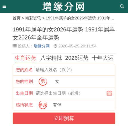
首页
>
精彩资讯
> 1991年属羊的女2026年运势 1991年属羊女2026年全年运势
相
1991年属羊的女2026年运势 1991年属羊
关
女2026年全年运势
投稿人：
增缘分网
2026-05-25 20:11:54
文
生肖运势
八字精批
2026运势
十年大运
章
寻
1
十
1
寓
1
属
2
您的姓名
找
9
二
9
意
9
鼠
0
您的性别
男
女
生
6
生
7
吉
7
女
0
肖
6
肖
0
祥
7
子
6
出生日期
配
年
契
年
幸
年
的
年
感情状态
单身
有伴
对
属
合
属
福
属
命
属
立即测算
的
马
度
狗
需
蛇
运
狗