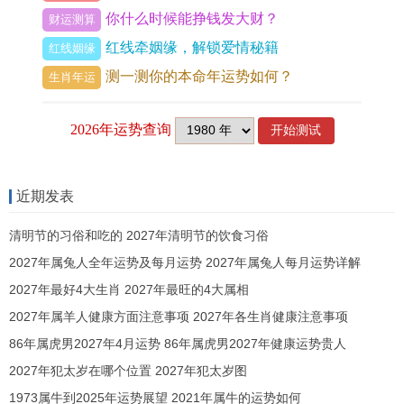
你什么时候能挣钱发大财？
于挑战的年份。
财运测算
红线牵姻缘，解锁爱情秘籍
红线姻缘
成功的关键在于，能否以稳健的心态承接「六盒」
测一测你的本命年运势如何？
生肖年运
贵人之旺气，同时以智慧与耐心化解「火燥」同
「相破」带来的细微波动，做到顺势而为，稳中求
进。
事业运势：吉星高照。男性贵人与权力晋升的黄金
近期发表
期
进入2026年你们的事业宫将迎来一片璀璨星光，
清明节的习俗和吃的 2027年清明节的饮食习俗
是近年来职场发展最具突破潜力的时期，得到「太
2027年属兔人全年运势及每月运势 2027年属兔人每月运势详解
阳」这颗大吉星的正面照耀，是本年事业运程的最
2027年最好4大生肖 2027年最旺的4大属相
大亮点。
2027年属羊人健康方面注意事项 2027年各生肖健康注意事项
「太阳」星标记着光明、声望与男性贵人其力量阳
86年属虎男2027年4月运势 86年属虎男2027年健康运势贵人
刚而强大，这代表着在今年你们很容易获得来自男
2027年犯太岁在哪个位置 2027年犯太岁图
性上司、前辈、同事或商业伙伴的赏识与鼎力支
1973属牛到2025年运势展望 2021年属牛的运势如何