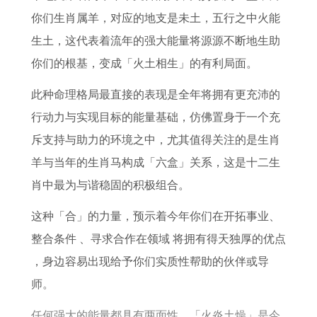
合
6
合
2
有
7
详
2
你们生肖属羊，对应的地支是未土，五行之中火能
宜
年
度
7
售
年
解
0
生土，这代表着流年的强大能量将源源不断地生助
属
了
属
属
2
你们的根基，变成「火土相生」的有利局面。
马
解
狗
蛇
7
2
人
2
年
此种命理格局最直接的表现是全年将拥有更充沛的
0
全
0
的
行动力与实现目标的能量基础，仿佛置身于一个充
2
年
2
运
斥支持与助力的环境之中，尤其值得关注的是生肖
7
运
7
势
羊与当年的生肖马构成「六盒」关系，这是十二生
年
势
年
和
肖中最为与谐稳固的积极组合。
运
运
运
婚
这种「合」的力量，预示着今年你们在开拓事业、
势
程
势
姻
整合条件 、寻求合作在领域 将拥有得天独厚的优点
和
1
和
状
，身边容易出现给予你们实质性帮助的伙伴或导
财
9
财
况
师。
运
7
运
任何强大的能量都具有两面性。「火炎土燥」是今