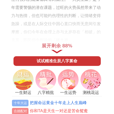
怎
0
怎
年需要警惕的潜在课题，过旺的火势虽然带来了动
么
年
么
力与热情，但也可能灼伤理性的判断，让情绪变得
样
出
样
急躁，或是在人际交往中因心直口快而无意间引发
生
摩擦，你们今年在命理上亦与太岁存在「相破」的
关系，即民俗中所说的「破太岁」。
展开剩余 88%
这并非严重的冲克。而更多标记一种「秩序被打
乱」的意象，它可能表现为精心制定的计划中途遇
试试精准生辰八字算命
到意外的调整，或是看似稳固的合作关系出现需要
重新磨合的插曲。
但重要的是这并非全然是坏事。它更像是一种「打
一生财运
八字精批
一生运势
测桃花运
破重组」的推动力，迫使你们跳出舒适区，以更灵
把握命运黄金十年走上人生巅峰
十年大运
活、更具弹性的方式应对变化，最终可能建构出更
你和TA是天生一对还是苦命鸳鸯
优的秩序与模式，综观全年这无疑是一个机遇远大
合婚配对