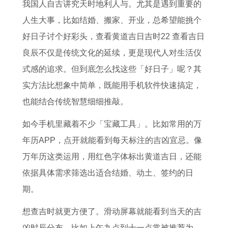
6
2
运
人
女
女
势
岁
我国人自古讲究天时地利人与。尤其是遇到重要的
年
0
势
的
性
一
一
了
人生大事，比如结婚、搬家、开业，总希望能挑个
运
2
如
终
在
生
览
2
好日子讨个好彩头，查看黄道吉日吉时22 查看吉日
势
6
何
身
2
命
六
0
良辰不仅是传统文化的延续，更是现代人对生活仪
2
年
1
寿
0
运
月
2
式感的追求。但到底怎么找这些「好日子」呢？其
0
全
9
命
2
如
各
6
实方法比想象中简单，既能用手机软件快速搞定，
2
年
8
属
6
何
生
年
也能结合传统智慧细细推敲。
6
运
1
鼠
年
7
肖
属
如今手机里藏着不少「宝藏工具」。比如常用的万
年
势
年
人
运
7
运
猪
年历APP，点开就能看到每天标注的吉凶宜忌。像
属
1
出
1
势
年
势
的
万年历这类运用，用红色字体标出黄道吉日，还能
牛
9
生
9
1
蛇
详
多
依据具体需求筛选出适合结婚、动土、签约的日
化
9
属
8
9
女
解
少
期。
解
7
鸡
4
7
晚
岁
想查吉时就更方便了。滑动屏幕就能看到当天的吉
太
属
之
的
1
年
凶时辰分布，比如上午九点到十一点常被推荐为