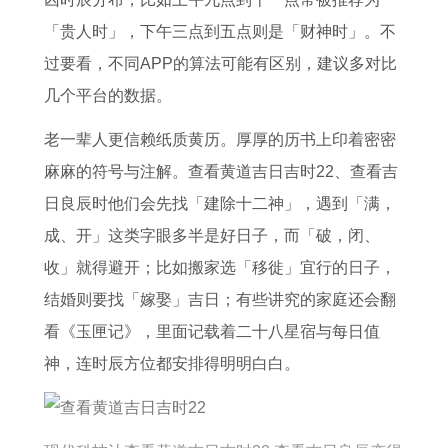
岁
牛
人
终
年
状
「贵人时」，下午三点到五点则是「财神时」。不
的
女
2
身
属
况
过要看，不同APP的算法可能有区别，建议多对比
物
2
0
寿
猪
几个平台的数据。
件
0
2
命
女
男
2
3
人
老一辈人更信赖纸质黄历。厚厚的历书上印着密密
士
6
年
在
麻麻的符号与注解。查看黄道吉日吉时22、查看吉
运
运
2
日良辰时他们会先找「建除十二神」，遇到「满，
势
势
0
成、开」这类字眼多半是好日子，而「破，闭、
及
2
收」就得避开；比如搬家选「移徙」宜行的日子，
运
6
结婚则要找「嫁娶」吉日；有些讲究的家庭还会翻
程
年
看《玉匣记》，里面记载着二十八星宿与每日值
的
神，连时辰方位都安排得明明白白。
全
年