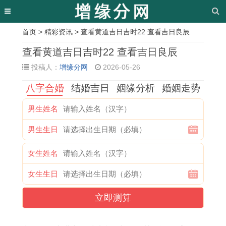
首页
>
精彩资讯
> 查看黄道吉日吉时22 查看吉日良辰
相
查看黄道吉日吉时22 查看吉日良辰
关
投稿人：
增缘分网
2026-05-26
文
八字合婚
结婚吉日
姻缘分析
婚姻走势
章
男生姓名
属
1
今
1
1
1
6
2
男生生日
牛
9
年
9
9
9
月
0
男
9
8
8
7
7
1
2
女生姓名
生
7
1
4
1
7
2
6
女生生日
2
属
年
年
年
年
生
属
0
牛
鸡
属
属
属
肖
猪
立即测算
2
人
的
鼠
猪
蛇
运
几