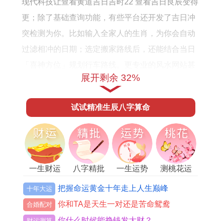
现代科技让查看黄道吉日吉时22 查看吉日良辰变得
运
更；除了基础查询功能，有些平台还开发了吉日冲
势
突检测为你。比如输入全家人的生肖，为你会自动
过滤相冲的日期；选定搬家路线后，还能结合当日
「喜神方位」规划行车路线。更专业的风水网站甚
展开剩余 32%
至会考虑九宫飞星的变化，提醒用户某日不宜在西
南方位动土，不过这些高科技算法到底准不准，还
试试精准生辰八字算命
是得看背后的数据模型是否靠谱。
挑选好日子这件事。说到底是对美好生活的期待；
不管是用手机秒查吉时还是按古法测算时辰，核心
都是希望重要时刻能顺顺利利，未来或许会出现结
一生财运
八字精批
一生运势
测桃花运
合卫星定位与人工的择吉为你，既能参考传统黄
把握命运黄金十年走上人生巅峰
十年大运
历，又能实时分析环境气场；但不管技术怎么进
你和TA是天生一对还是苦命鸳鸯
合婚配对
步，那份对天时地利的敬畏之心，才是查看黄道吉
你什么时候能挣钱发大财？
财运测算