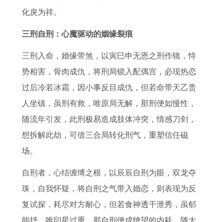
佛
属
鸡
2
年
势
属
男
化戾为祥。
鸡
2
7
运
详
鸡
人
人
0
年
势
解
人
的
三刑自刑：心魔驱动的姻缘裂痕
犯
2
属
如
2
今
三刑入命，婚缘带煞，以寅巳申无恩之刑作镜，恃
太
3
猪
何
0
年
势相害，骨肉成仇，将刑局锁入配偶宫，必现热恋
岁
的
人
2
运
过后冷若冰霜，因小事反目成仇，但若命带天乙贵
如
年
投
7
势
人坐镇，虽刑有救，唯原局无解，那刑便如慢性，
何
龄
资
年
详
随流年引发，此刑极易造成肢体冲突，情感刀剑，
化
解
指
储
解
想拆解此劫，可借三合局转化刑气，重塑信任磁
解
读
南
蓄
场。
计
自刑者，心结缠缚之根，以辰辰自刑为眼，双龙夺
划
珠，自我怀疑，将自刑之气带入婚恋，则表现为反
复试探，耗尽对方耐心，但若食神透干泄秀，虽郁
能抒，唯印星过重，那自刑便成绝望的内耗，随大