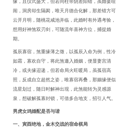
缘，且仪式盛大，但若同柱带阴差阳错，虽婚宴喧
闹，洞房却生隔阂，唯天月德合化解，那差错方可
云开月明，随桃花咸池并临，此婚时有外遇考验，
想用好神煞双刃剑，可随流年喜神方位，捕捉婚
期。
孤辰寡宿，煞重缘薄之徵，以孤辰入命为例，性冷
如霜，寡欢自守，将此煞邀入婚姻，便显妻宫清
冷，或夫缘迢递，但若命局火旺暖局，虽孤宿高
照，反成自立超然之姿，唯寡宿再叠，那姻缘便似
流星划过，随日时解神出现，此煞能转为灵感源
泉，想破解孤寡封锁，可借多合地支，招引人气。
男虎女鸡婚配是否与谐
一、寅酉绝地，金木交战的宿命棋局