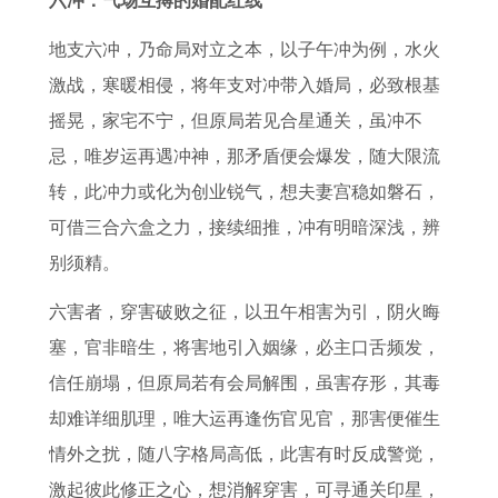
六冲：气场互搏的婚配红线
解
2
0
人
年
运
人
2
1
7
2
在
每
指
2
3
地支六冲，乃命局对立之本，以子午冲为例，水火
9
年
2
2
月
南
0
年
激战，寒暖相侵，将年支对冲带入婚局，必致根基
6
如
年
0
运
2
2
运
摇晃，家宅不宁，但原局若见合星通关，虽冲不
1
何
属
2
势
0
7
势
忌，唯岁运再遇冲神，那矛盾便会爆发，随大限流
年
化
鸡
7
2
1
年
了
转，此冲力或化为创业锐气，想夫妻宫稳如磐石，
出
解
的
年
0
7
事
解
可借三合六盒之力，接续细推，冲有明暗深浅，辨
生
太
年
的
2
年
业
1
别须精。
的
岁
龄
投
7
属
运
9
六害者，穿害破败之征，以丑午相害为引，阴火晦
属
2
与
资
年
兔
1
7
塞，官非暗生，将害地引入姻缘，必主口舌频发，
牛
0
0
建
属
人
9
1
信任崩塌，但原局若有会局解围，虽害存形，其毒
人
2
5
议
兔
今
8
年
却难详细肌理，唯大运再逢伤官见官，那害便催生
本
7
年
2
人
日
1
属
情外之扰，随八字格局高低，此害有时反成警觉，
命
年
属
0
全
运
年
猪
激起彼此修正之心，想消解穿害，可寻通关印星，