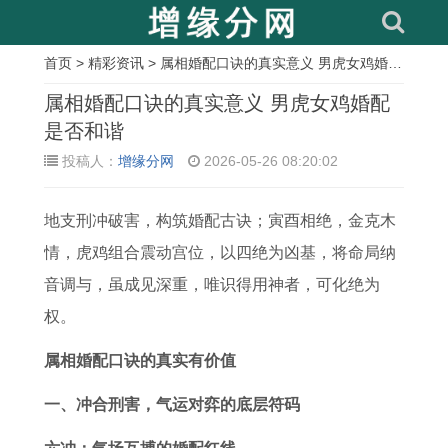
首页
>
精彩资讯
> 属相婚配口诀的真实意义 男虎女鸡婚配是否和谐
相
属相婚配口诀的真实意义 男虎女鸡婚配
关
是否和谐
投稿人：
增缘分网
2026-05-26 08:20:02
文
章
地支刑冲破害，构筑婚配古诀；寅酉相绝，金克木
属
属
属
1
属
今
1
属
情，虎鸡组合震动宫位，以四绝为凶基，将命局纳
牛
鸡
鸡
9
兔
日
9
猪
音调与，虽成见深重，唯识得用神者，可化绝为
人
的
年
7
人
属
8
男
权。
本
人
龄
1
2
兔
1
人
命
在
详
年
0
人
年
的
属相婚配口诀的真实有价值
佛
2
解
属
2
的
属
2
一、冲合刑害，气运对弈的底层符码
了
0
2
猪
7
幸
鸡
0