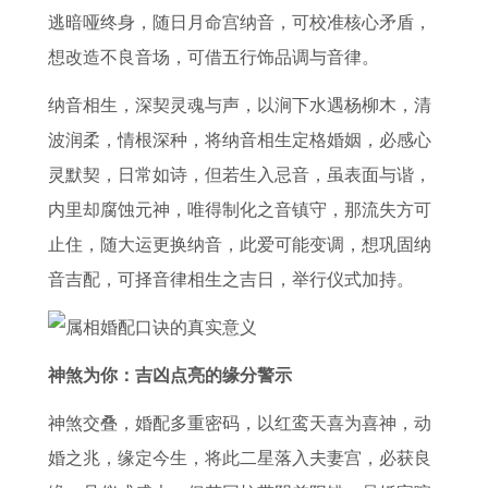
逃暗哑终身，随日月命宫纳音，可校准核心矛盾，
想改造不良音场，可借五行饰品调与音律。
纳音相生，深契灵魂与声，以涧下水遇杨柳木，清
波润柔，情根深种，将纳音相生定格婚姻，必感心
灵默契，日常如诗，但若生入忌音，虽表面与谐，
内里却腐蚀元神，唯得制化之音镇守，那流失方可
止住，随大运更换纳音，此爱可能变调，想巩固纳
音吉配，可择音律相生之吉日，举行仪式加持。
神煞为你：吉凶点亮的缘分警示
神煞交叠，婚配多重密码，以红鸾天喜为喜神，动
婚之兆，缘定今生，将此二星落入夫妻宫，必获良