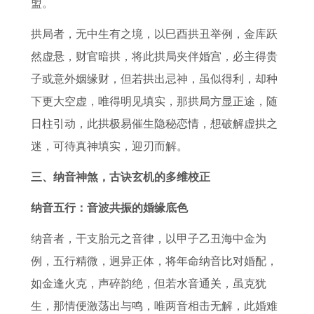
盟。
拱局者，无中生有之境，以巳酉拱丑举例，金库跃
然虚悬，财官暗拱，将此拱局夹伴婚宫，必主得贵
子或意外姻缘财，但若拱出忌神，虽似得利，却种
下更大空虚，唯得明见填实，那拱局方显正途，随
日柱引动，此拱极易催生隐秘恋情，想破解虚拱之
迷，可待真神填实，迎刃而解。
三、纳音神煞，古诀玄机的多维校正
纳音五行：音波共振的婚缘底色
纳音者，干支胎元之音律，以甲子乙丑海中金为
例，五行精微，迥异正体，将年命纳音比对婚配，
如金逢火克，声碎韵绝，但若水音通关，虽克犹
生，那情便激荡出与鸣，唯两音相击无解，此婚难