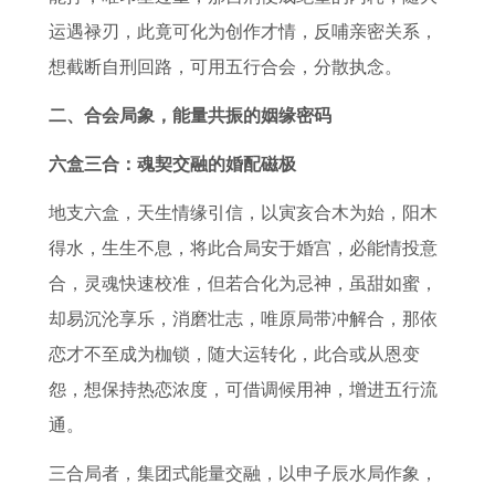
运遇禄刃，此竟可化为创作才情，反哺亲密关系，
想截断自刑回路，可用五行合会，分散执念。
二、合会局象，能量共振的姻缘密码
六盒三合：魂契交融的婚配磁极
地支六盒，天生情缘引信，以寅亥合木为始，阳木
得水，生生不息，将此合局安于婚宫，必能情投意
合，灵魂快速校准，但若合化为忌神，虽甜如蜜，
却易沉沦享乐，消磨壮志，唯原局带冲解合，那依
恋才不至成为枷锁，随大运转化，此合或从恩变
怨，想保持热恋浓度，可借调候用神，增进五行流
通。
三合局者，集团式能量交融，以申子辰水局作象，