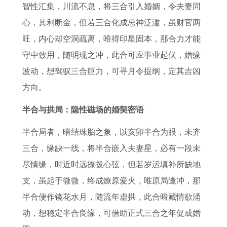
智性汇集，川流不息，将三合引入婚姻，令夫妻同
心，其利断金，但若三合化成忌神泛滥，虽财官两
旺，内心却空洞疏离，唯得印星固本，那合力才能
守中致用，随明现之冲，此合可应事业起伏，婚缘
波动，想驾驭三合巨力，可寻月令提纲，定其吉凶
方向。
半合与拱局：隐性磁场的婚契密语
半合局者，暗结珠胎之象，以亥卯半合为眼，未齐
三合，缘缺一线，将半合嵌入夫妻星，必有一段未
尽情缘，时近时远撩拨心弦，但若岁运填补所缺地
支，虽起于微微，终成燎原爱火，唯原局逢冲，那
半合便作镜花水月，随流年虚拱，此合暗藏情欲涌
动，想稳定半合良缘，可借助正式三合之年促成婚