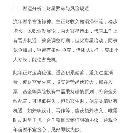
二、财运分析：财星照命与风险规避
流年财帛宫逢禄神。主正财收入如涓涓细流，稳步
增长，以职业发展论，丙火官星透出，代表工作上
有晋升机遇，薪资调整可期，但比肩星暗动，同事
竞争加剧，容易有条件 争夺，借团队协作，突出个
人专长，能稳占先机。
此年正财运势稳健。适合积累储蓄，避免过度消
费，偏财宫受火克，投资运势起伏较大，那在股
票、基金等风险投资中需秉持谨慎原则，将资金分
散配置，可降低损失，但伤官生财，创意类偏财有
机遇，如兼职设计、写作等，能获额外收入，唯需
防劫财星干扰，合作项目应签订明确协议，通观全
年偏财不宜贪心，见好即收为妙。