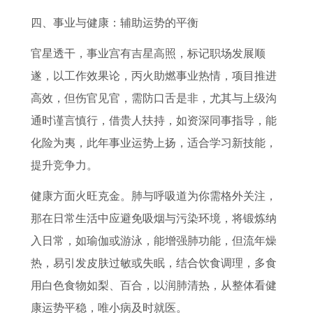
四、事业与健康：辅助运势的平衡
官星透干，事业宫有吉星高照，标记职场发展顺
遂，以工作效果论，丙火助燃事业热情，项目推进
高效，但伤官见官，需防口舌是非，尤其与上级沟
通时谨言慎行，借贵人扶持，如资深同事指导，能
化险为夷，此年事业运势上扬，适合学习新技能，
提升竞争力。
健康方面火旺克金。肺与呼吸道为你需格外关注，
那在日常生活中应避免吸烟与污染环境，将锻炼纳
入日常，如瑜伽或游泳，能增强肺功能，但流年燥
热，易引发皮肤过敏或失眠，结合饮食调理，多食
用白色食物如梨、百合，以润肺清热，从整体看健
康运势平稳，唯小病及时就医。