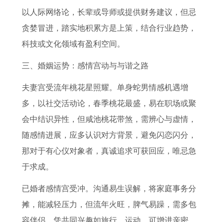
以人际网络论，长辈或导师或提供财务建议，但忌
贪婪冒进，踏实地积累方是上策，结合行业趋势，
科技或文化领域有盈利空间。
三、婚姻运势：感情宫动与与谐之路
夫妻宫受流年桃花星照耀。单身蛇男情感机遇增
多，以社交活动论，春季桃花最盛，易在职场或聚
会中结识异性，但咸池桃花带煞，需辨心与虚情，
随感情进展，应多认识对方背景，避免闪恋闪分，
那对于有心仪对象者，真诚追求可获回应，唯忌急
于求成。
已婚者感情宫受冲。沟通易生误解，将家庭事务分
摊，能减轻压力，但流年火旺，脾气易躁，需多包
容伴侣，凭共同兴趣如旅行、运动，可增进亲密