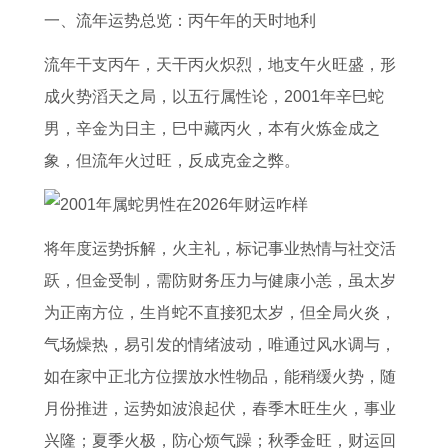
属
准
2
给
吉
男
生
男
一、流年运势总览：丙午年的天时地利
猪
确
6
大
可
宝
肖
2
流年干支丙午，天干丙火炽烈，地支午火旺盛，形
男
答
运
家
信
宝
最
0
成火势滔天之局，以五行属性论，2001年辛巳蛇
人
案
势
拜
吗
2
佳
2
男，辛金为日主，巳中藏丙火，本有火炼金成之
2
家
6
年
0
答
6
象，但流年火过旺，反成克金之弊。
0
中
5
2
2
案
年
2
有
年
0
6
运
6
宝
蛇
2
年
势
将年度运势拆解，火主礼，标记事业热情与社交活
年
一
男
3
男
1
跃，但金受制，需防财务压力与健康小恙，虽太岁
运
定
2
年
宝
9
为正南方位，生肖蛇不直接犯太岁，但全局火炎，
势
发
0
兔
宝
6
气场燥热，易引发的情绪波动，唯通过风水调与，
5
准
2
年
属
8
如在家中正北方位摆放水性物品，能稍缓火势，随
8
确
6
拜
马
属
月份推进，运势如波浪起伏，春季木旺生火，事业
年
生
下
年
的
猴
兴隆；夏季火极，防心烦气躁；秋季金旺，财运回