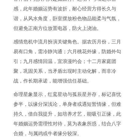
感，此年婚姻运势有波折，耐心经营方得长久与
谐，从风水角度，卧室摆放粉色物品能柔与气氛，
但避免正南方位放置电器，防火上浇油。
感情危机中流月扮演关键角色。据农历月份，三月
易有口角，需冷静沟通；六月桃花外缘，防婚外勾
引；九月感情回温，宜浪漫约会；十二月家庭团
聚，巩固关系，当矛盾出现时主动化解，而非冷
战，作长期承诺，能增强信任基础。
命理星象显示，红鸾星动与孤辰星并存，标记喜忧
参半，以缘分深浅论，单身者或遇短暂情缘，但难
持久，借自我提升，如培养才艺，能吸引正缘，此
年婚姻运势需理性对待，莫为表象所惑，结合八字
合婚，与属鸡或牛者缘分较深。