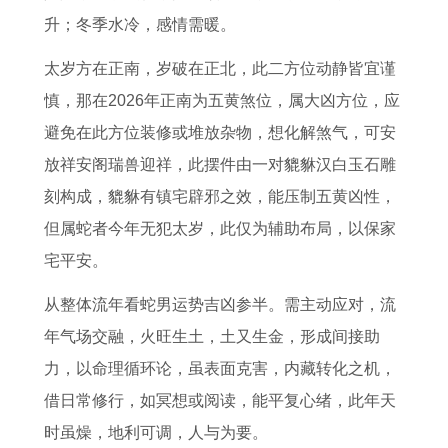
属
肖
半
1
起
人
升；冬季水冷，感情需暖。
狗
年
6
什
未
的
运
字
么
来
太岁方在正南，岁破在正北，此二方位动静皆宜谨
男
势
名
3
慎，那在2026年正南为五黄煞位，属大凶方位，应
性
字
0
避免在此方位装修或堆放杂物，想化解煞气，可安
年
放祥安阁瑞兽迎祥，此摆件由一对貔貅汉白玉石雕
刻构成，貔貅有镇宅辟邪之效，能压制五黄凶性，
但属蛇者今年无犯太岁，此仅为辅助布局，以保家
宅平安。
从整体流年看蛇男运势吉凶参半。需主动应对，流
年气场交融，火旺生土，土又生金，形成间接助
力，以命理循环论，虽表面克害，内藏转化之机，
借日常修行，如冥想或阅读，能平复心绪，此年天
时虽燥，地利可调，人与为要。