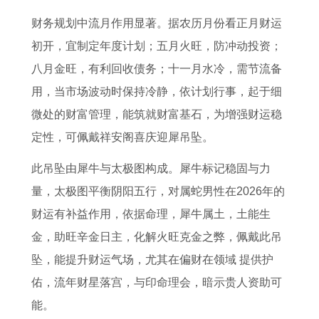
财务规划中流月作用显著。据农历月份看正月财运
初开，宜制定年度计划；五月火旺，防冲动投资；
八月金旺，有利回收债务；十一月水冷，需节流备
用，当市场波动时保持冷静，依计划行事，起于细
微处的财富管理，能筑就财富基石，为增强财运稳
定性，可佩戴祥安阁喜庆迎犀吊坠。
此吊坠由犀牛与太极图构成。犀牛标记稳固与力
量，太极图平衡阴阳五行，对属蛇男性在2026年的
财运有补益作用，依据命理，犀牛属土，土能生
金，助旺辛金日主，化解火旺克金之弊，佩戴此吊
坠，能提升财运气场，尤其在偏财在领域 提供护
佑，流年财星落宫，与印命理会，暗示贵人资助可
能。