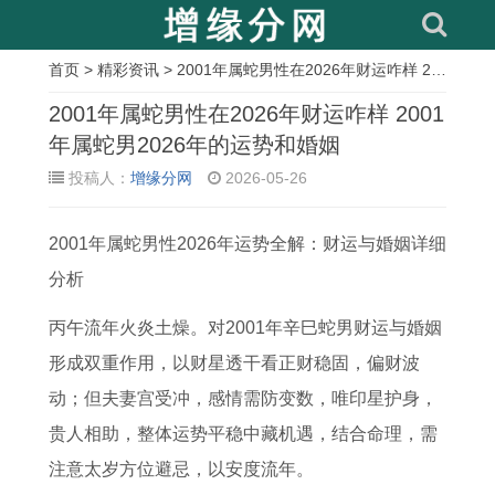
首页
>
精彩资讯
> 2001年属蛇男性在2026年财运咋样 2001年属蛇男2026年的运势和婚姻
相
2001年属蛇男性在2026年财运咋样 2001
关
年属蛇男2026年的运势和婚姻
投稿人：
增缘分网
2026-05-26
文
章
2001年属蛇男性2026年运势全解：财运与婚姻详细
1
家
6
2
右
2
骑
1
分析
9
中
5
0
眼
0
虎
9
7
有
年
2
皮
2
难
6
丙午流年火炎土燥。对2001年辛巳蛇男财运与婚姻
1
宝
蛇
3
跳
6
下
8
形成双重作用，以财星透干看正财稳固，偏财波
年
一
男
年
是
年
是
年
动；但夫妻宫受冲，感情需防变数，唯印星护身，
出
定
2
兔
凶
属
什
属
贵人相助，整体运势平稳中藏机遇，结合命理，需
生
发
0
年
是
马
么
猴
注意太岁方位避忌，以安度流年。