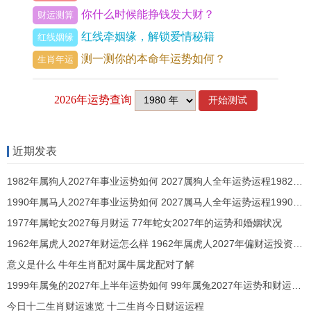
你什么时候能挣钱发大财？
财运测算
感情上热情似火，单身者魅力四射，吸引目光，但
红线牵姻缘，解锁爱情秘籍
红线姻缘
选择需清醒，勿被亲密而热情冲昏头，已有伴侣
测一测你的本命年运势如何？
生肖年运
者，需避免因小事争吵，健康需关注心脏与血压，
避免熬夜。
生肖狗：三合入命，顺风顺水
生肖狗本年同样受益于三合局。戌狗见午马，得火
近期发表
相生，人际关系与谐，助力众多，生活与工作，氛
1982年属狗人2027年事业运势如何 2027属狗人全年运势运程1982年出生
围轻松愉快，即使遇到难题，也总能迎刃而解。
1990年属马人2027年事业运势如何 2027属马人全年运势运程1990年出生
事业进展稳定，团队协作愉快，适合参与合作项
1977年属蛇女2027每月财运 77年蛇女2027年的运势和婚姻状况
目，或与人合伙，你的忠诚与可靠，会被上级看
1962年属虎人2027年财运怎么样 1962年属虎人2027年偏财运投资方向
重，可能有不错的发展机遇，请务必把握。
意义是什么 牛年生肖配对属牛属龙配对了解
1999年属兔的2027年上半年运势如何 99年属兔2027年运势和财运男女
财运稳中有升，来自合作的分红可观，但关联金钱
今日十二生肖财运速览 十二生肖今日财运运程