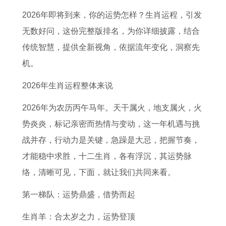
读
的
运
人
的
影
人
人
2026年即将到来，你的运势怎样？生肖运程，引发
每
2
势
2
2
响
2
2
无数好问，这份完整版排名，为你详细披露，结合
日
0
详
0
0
运
0
0
传统智慧，提供全新视角，依据流年变化，洞察先
生
2
解
2
2
气
2
2
机。
肖
7
属
7
7
吗
7
7
运
年
马
年
年
属
年
年
2026年生肖运程整体来说
程
上
2
事
上
狗
财
感
2026年为农历丙午马年。天干属火，地支属火，火
运
半
0
业
半
的
运
情
势炎炎，标记亲密而热情与变动，这一年机遇与挑
势
年
2
运
年
人
怎
运
战并存，行动力是关键，急躁是大忌，把握节奏，
查
运
3
势
运
为
么
势
才能稳中求胜，十二生肖，各有浮沉，其运势脉
询
势
年
如
势
何
样
如
络，清晰可见，下面，就让我们共同来看。
如
全
何
如
不
1
何
第一梯队：运势鼎盛，借势而起
何
年
2
何
宜
9
属
6
运
0
9
吃
6
猴
生肖羊：合太岁之力，运势登顶