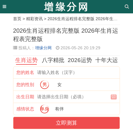
首页
>
精彩资讯
> 2026生肖运程排名完整版 2026年生肖运程表完整版
相
2026生肖运程排名完整版 2026年生肖运
关
程表完整版
投稿人：
增缘分网
2026-05-26 20:19:29
文
生肖运势
八字精批
2026运势
十年大运
章
每
1
2
1
1
属
1
2
您的姓名
日
9
0
9
9
狗
9
0
您的性别
男
女
生
6
2
7
9
的
6
0
肖
1
3
6
5
吃
9
4
出生日期
运
年
年
年
年
牛
年
年
感情状态
单身
有伴
势
属
属
属
属
肉
属
属
立即测算
解
牛
马
龙
猪
会
鸡
猴