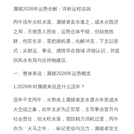
婚
0
何
男
人
生
人
女
属猪2026年运势全解：详析运程吉凶
配
2
意
2
全
肖
在
2
了
6
义
0
年
了
2
0
丙午流年火旺水蒸。属猪者亥水逢之，成水火既济
解
年
十
2
运
解
0
2
之局，天德贵人照命，运势总体平稳，但劫煞扰
属
婚
二
6
势
生
2
6
财，伤官生非，需把握机遇，化解冲克，下文以形
兔
姻
生
运
及
肖
6
年
式，从财运、事业、感情等在领域 详细认识，并提
女
运
肖
势
运
运
全
运
供风水布局与吉祥物建议。
与
势
属
2
程
势
年
势
一、整体来说：属猪2026年运势概览
属
1
猴
0
1
看
运
及
1.2026年对属猪来说是什么流年？
虎
9
婚
0
9
农
势
运
男
8
配
2
8
历
2
程
流年干支丙午，火势炎上属猪者亥水遇火年形成水
的
1
表
年
1
还
0
1
火交战之象，此年太岁为正官星，主导事业晋升与
婚
年
详
属
年
是
0
9
社会责任，但火旺水蒸，需防精力消耗过度，丙午
姻
属
解
马
属
阳
7
7
亦为「火马之年」，标记变动与活力，属猪者宜主