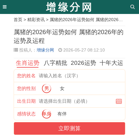
首页
>
精彩资讯
> 属猪的2026年运势如何 属猪的2026年的运势及运程
相
属猪的2026年运势如何 属猪的2026年的
关
运势及运程
投稿人：
增缘分网
2026-05-27 08:12:10
文
生肖运势
八字精批
2026运势
十年大运
章
属
1
属
2
2
农
2
1
您的姓名
兔
9
猴
0
0
历
0
9
您的性别
男
女
男
8
的
0
2
初
0
7
和
1
婚
2
6
九
7
9
出生日期
属
属
配
年
年
属
年
年
感情状态
单身
有伴
虎
鸡
表
属
属
什
属
的
立即测算
女
2
有
马
鸡
么
猪
羊