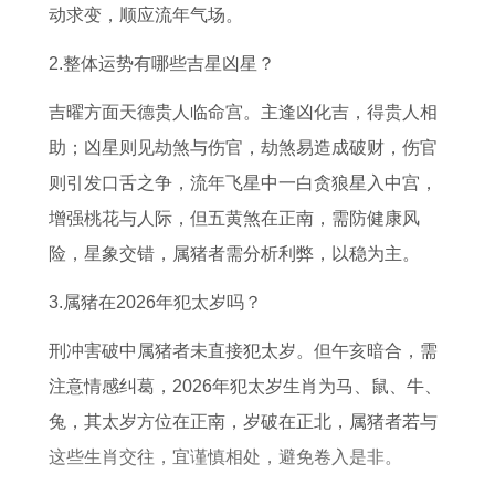
如
鸡
男
鸡
历
年
9
动求变，顺应流年气场。
何
2
2
人
属
年
2.整体运势有哪些吉星凶星？
0
0
2
猪
羊
2
2
0
人
女
吉曜方面天德贵人临命宫。主逢凶化吉，得贵人相
6
6
2
在
2
助；凶星则见劫煞与伤官，劫煞易造成破财，伤官
年
全
6
2
0
则引发口舌之争，流年飞星中一白贪狼星入中宫，
婚
年
运
0
2
增强桃花与人际，但五黄煞在正南，需防健康风
姻
运
势
2
6
险，星象交错，属猪者需分析利弊，以稳为主。
运
势
详
6
年
3.属猪在2026年犯太岁吗？
势
解
年
每
刑冲害破中属猪者未直接犯太岁。但午亥暗合，需
书
运
月
注意情感纠葛，2026年犯太岁生肖为马、鼠、牛、
势
运
兔，其太岁方位在正南，岁破在正北，属猪者若与
势
这些生肖交往，宜谨慎相处，避免卷入是非。
及