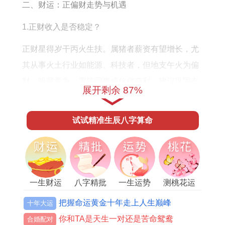
运
二、财运：正偏财走势与机遇
程
1.正财收入是否稳定？
正财星得岁干丙火生扶。属猪者薪资有望增长，尤
其从事火土行业如能源、科技者，但地支午火为偏
财，暗藏竞争，需防同事或伙伴夺利，建议巩固专
展开剩余 87%
业技能，提升不可替代性，流年比肩透出，合作项
目易生分歧，签署合同需仔细条款。
试试精准生辰八字算命
2.偏财投资有何机遇？
偏财星临旺，投资领域机遇频现，尤利于火属性行
业如互联网或地产，然流年比肩夺财，合作易生分
一生财运
八字精批
一生运势
测桃花运
歧，建议自立操作或选择低风险基金，春夏之交火
把握命运黄金十年走上人生巅峰
十年大运
土当令，投资运最佳，夏季需保守，避免盲目跟
你和TA是天生一对还是苦命鸳鸯
合婚配对
风。