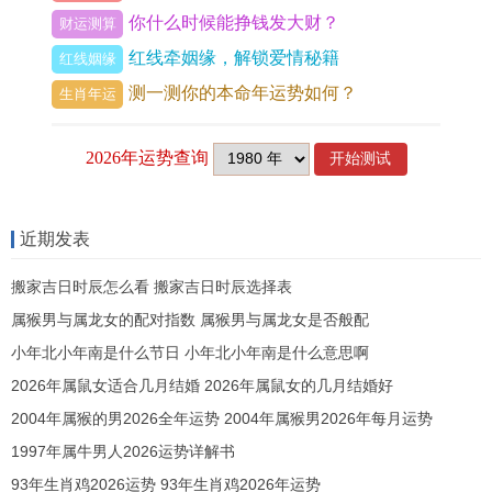
你什么时候能挣钱发大财？
财运测算
3.哪些月份财运最佳？
红线牵姻缘，解锁爱情秘籍
红线姻缘
财星旺衰依月令而变：春夏之交火土当令。财运亨
测一测你的本命年运势如何？
生肖年运
通，四月与五月为正财高峰；秋冬金水相助，守成
为上十月与十一月偏财有机遇，需结合个人八字，
避开冲克月令，如农历七月申亥相害，不利投资，
宜储蓄。
近期发表
4.怎样提升财运格局？
搬家吉日时辰怎么看 搬家吉日时辰选择表
属猴男与属龙女的配对指数 属猴男与属龙女是否般配
财库方位在东南，可布置聚气之物如金属饰品，若
小年北小年南是什么节日 小年北小年南是什么意思啊
想增强财势，安放
祥安阁聚宝皆财
摆件于家中或办
2026年属鼠女适合几月结婚 2026年属鼠女的几月结婚好
公室，能汇聚财源，抵御劫财，此物以白菜、金蟾
2004年属猴的男2026全年运势 2004年属猴男2026年每月运势
等镀沙金构成，标记百财来聚，助力流年财运稳
1997年属牛男人2026运势详解书
固。
93年生肖鸡2026运势 93年生肖鸡2026年运势