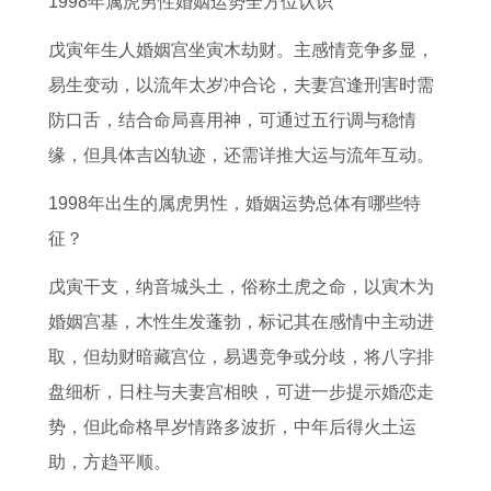
1998年属虎男性婚姻运势全方位认识
2
是
年
运
来
女
义
人
0
什
运
程
的
人
生
2
戊寅年生人婚姻宫坐寅木劫财。主感情竞争多显，
2
么
势
完
几
2
肖
0
易生变动，以流年太岁冲合论，夫妻宫逢刑害时需
6
如
整
年
0
一
2
防口舌，结合命局喜用神，可通过五行调与稳情
年
何
版
几
2
步
6
缘，但具体吉凶轨迹，还需详推大运与流年互动。
每
属
月
6
登
年
1998年出生的属虎男性，婚姻运势总体有哪些特
月
猪
年
天
每
征？
运
的
运
打
月
程
2
势
一
运
戊寅干支，纳音城头土，俗称土虎之命，以寅木为
1
0
及
最
势
婚姻宫基，木性生发蓬勃，标记其在感情中主动进
9
2
运
佳
1
取，但劫财暗藏宫位，易遇竞争或分歧，将八字排
7
6
程
生
9
盘细析，日柱与夫妻宫相映，可进一步提示婚恋走
3
年
1
肖
7
势，但此命格早岁情路多波折，中年后得火土运
年
的
9
7
助，方趋平顺。