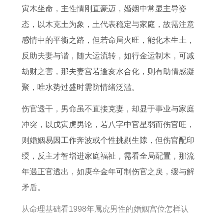
属
运
9
年
寅木坐命，主性情刚直豪迈，婚姻中常显主导姿
牛
势
0
属
态，以木克土为象，土代表稳定与家庭，故需注意
2
及
年
蛇
感情中的平衡之路，但若命局火旺，能化木生土，
0
运
属
人
反助夫妻与谐，随大运流转，如行金运制木，可减
2
程
马
2
劫财之害，那夫妻宫若逢亥水合化，则有助情感凝
6
女
0
聚，唯水势过盛时需防情绪泛滥。
年
人
2
伤官透干，男命虽不直接克妻，却显于事业与家庭
每
2
6
冲突，以戊寅虎男论，若八字中官星弱而伤官旺，
月
0
年
则婚姻易因工作奔波或个性挑剔生隙，但伤官配印
运
2
每
绶，反主才智增进家庭福祉，需看全局配置，那流
势
6
月
年遇正官透出，如庚辛金年可制伤官之戾，缓与解
年
运
矛盾。
每
程
月
从命理基础看1998年属虎男性的婚姻宫位怎样认