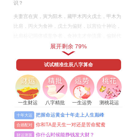
运
识？
势
夫妻宫在寅，寅为阳木，藏甲木丙火戊土，甲木为
比肩，丙火为食神，戊土为偏财，以宫位十神论，
比肩标记同侪或竞争者，食神主才华流露，偏财代
意外情缘，故婚姻中需防朋友介入或感情多变，但
展开剩余 79%
食神生偏财，亦暗示通过才艺吸引异性，唯需谨慎
试试精准生辰八字算命
处理边界。
寅木与亥猪六盒，与午马戌狗三合，故配偶生肖属
猪、马、狗者较易投缘，以合化五行推，亥寅合
木，增强木气，劫财之势更显，需加强信任；午寅
一生财运
八字精批
一生运势
测桃花运
半合火，化木生土，利婚姻稳定，但若配偶生肖属
把握命运黄金十年走上人生巅峰
十年大运
猴或蛇，形成冲害格局，则多争执不休，随实际八
你和TA是天生一对还是苦命鸳鸯
合婚配对
字，日柱干支为关键，不可单以生肖断吉凶。
你什么时候能挣钱发大财？
财运测算