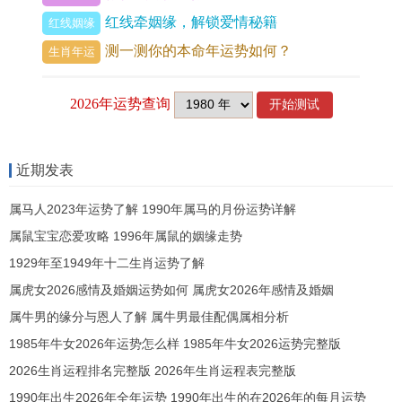
劫财夺妻，为男命婚姻常见隐忧，以戊寅虎男为
红线牵姻缘，解锁爱情秘籍
红线姻缘
例，若八字中财星弱而劫财旺，感情易遭横夺或聚
测一测你的本命年运势如何？
生肖年运
少离多，将风水调理辅之，可在卧室西北方放置金
属饰品，金克木以制劫财，但根本在于修心，培养
专一与包容，那逢流年比肩透干，如甲木年更应主
动沟通避嫌。
近期发表
流年大运对婚姻运势有何具体作用？
属马人2023年运势了解 1990年属马的月份运势详解
大运起于月柱，顺逆推算，以1998年男命论，若生
属鼠宝宝恋爱攻略 1996年属鼠的姻缘走势
于阳年大运顺行，首运为己卯，次运庚辰，将己卯
1929年至1949年十二生肖运势了解
属虎女2026感情及婚姻运势如何 属虎女2026年感情及婚姻
运视为青年期，卯木为桃花，主早恋机遇，但卯寅
属牛男的缘分与恩人了解 属牛男最佳配偶属相分析
半会木局，劫财更盛，需防感情竞争，但至庚辰
1985年牛女2026年运势怎么样 1985年牛女2026运势完整版
运，庚金制木，辰土培木，婚姻渐入稳定期，唯辰
2026生肖运程排名完整版 2026年生肖运程表完整版
土为财库，亦暗示经济因素作用感情。
1990年出生2026年全年运势 1990年出生的在2026年的每月运势