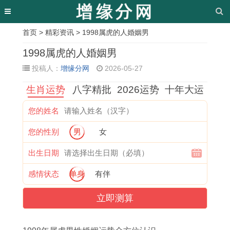
首页
>
精彩资讯
> 1998属虎的人婚姻男
相
1998属虎的人婚姻男
关
投稿人：
增缘分网
2026-05-27
文
生肖运势
八字精批
2026运势
十年大运
章
您的姓名
1
斤
属
2
微
1
一
1
您的性别
男
女
9
斤
猪
0
信
9
步
9
7
计
的
2
什
9
登
7
出生日期
3
较
2
6
么
0
天
7
感情状态
单身
有伴
年
的
0
年
时
年
打
年
立即测算
属
生
2
属
候
属
一
属
牛
肖
6
龙
出
马
反
蛇